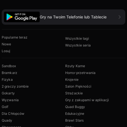
Gry na Twoim Telefonie lub Tablecie
Popularne teraz
Wszystkie tagi
Nowe
Wszystkie seria
Losuj
Sandbox
Rzuty Karne
Bramkarz
Horror przetrwania
Fizyka
Krojenie
2 graczy zombie
Salon Piękności
Gokarty
Strażackie
Wyzwania
Gry z zakupami w aplikacji
Golf
Quad Buggy
Dla Chłopców
Edukacyjne
Quady
Brawl Stars