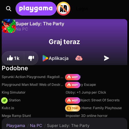
Login
Super Lady: The Party
Na PC
Nie
Zapisz
Zapisz postępy!
Super Lady: The Party to darmowa gra na pc od Avise Games. Zagraj online na Playgama.
Graj teraz
1k
Aplikacja
Podobne
Sprunki Action Playground: Ragdoll Sandbox
TB World
Playground Man Mod! Web of Destruction!
Your Obby Escape
King Simulator
Obby: +1 Jump per Click
Gas Station
Hidden Object: Street Of Secrets
Kubz.io
My Town Home: Family Playhouse
Mega Ramp Stunt
Imposter 3D online horror
Playgama
/
Na PC
/
Super Lady: The Party