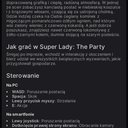
dopracowaną grafiką i ciepłą, radosną atmosferą. W jednej
ze scen zobaczysz kanciastą postać w niebieskiej koszulce
i z brązowymi włosami, czającą się za ustrojoną choinką.
Gdzie indziej czeka na Ciebie ceglany kominek z
migoczącym pomarańczowo-żółtym ogniem, nad którym
wisi zielony wieniec z czerwoną kokardą. A jeśli dobrze
poszukasz, znajdziesz nawet czerwoną lokomotywę z
żółto-czarnymi kołami, dumnie stojącą na szarym podeście.
Jak grać w Super Lady: The Party
Śmigaj po imprezie, wchodź w interakcję z otoczeniem i
bierz udział we wszystkich świątecznych wyzwaniach, jakie
przygotowali gospodarze.
Sterowanie
Na PC
WASD
: Poruszanie postacią
Spacja
: Skok
Lewy przycisk myszy
: Strzelanie
E
: Akcja
Na smartfonie
Lewy joystick
: Poruszanie postacią
Dotknięcie prawej strony ekranu
: Obracanie kamery