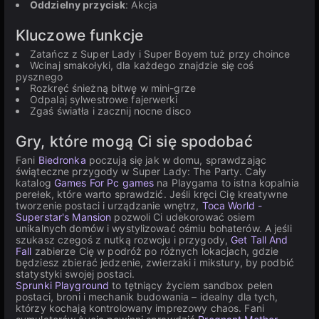
Oddzielny przycisk
: Akcja
Kluczowe funkcje
Zatańcz z Super Lady i Super Boyem tuż przy choince
Wcinaj smakołyki, dla każdego znajdzie się coś
pysznego
Rozkręć śnieżną bitwę w mini-grze
Odpalaj sylwestrowe fajerwerki
Zgaś światła i zacznij nocne disco
Gry, które mogą Ci się spodobać
Fani
Biedronka
poczują się jak w domu, sprawdzając
świąteczne przygody w Super Lady: The Party. Cały
katalog
Games For Pc games
na Playgama to istna kopalnia
perełek, które warto sprawdzić. Jeśli kręci Cię kreatywne
tworzenie postaci i urządzanie wnętrz,
Toca World -
Superstar's Mansion
pozwoli Ci udekorować osiem
unikalnych domów i wystylizować ośmiu bohaterów. A jeśli
szukasz czegoś z nutką rozwoju i przygody,
Get Tall And
Fall
zabierze Cię w podróż po różnych lokacjach, gdzie
będziesz zbierać jedzenie, zwierzaki i mikstury, by podbić
statystyki swojej postaci.
Sprunki Playground
to tętniący życiem sandbox pełen
postaci, broni i mechanik budowania – idealny dla tych,
którzy kochają kontrolowany imprezowy chaos. Fani