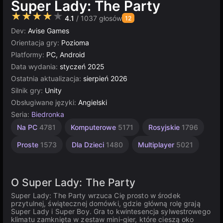
Super Lady: The Party
★★★★★
4.1
/ 1037 głosów
12
Dev:
Avise Games
Orientacja gry:
Pozioma
Platformy:
PC, Android
Data wydania:
styczeń 2025
Ostatnia aktualizacja:
sierpień 2026
Silnik gry:
Unity
Obsługiwane języki:
Angielski
Seria:
Biedronka
Unity
Na PC
4781
Komputerowe
5171
Rosyjskie
1796
online
3174
Proste
1573
Dla Dzieci
1480
Multiplayer
5021
O Super Lady: The Party
Super Lady: The Party wrzuca Cię prosto w środek
przytulnej, świątecznej domówki, gdzie główną rolę grają
Super Lady i Super Boy. Gra to kwintesencja sylwestrowego
klimatu zamknięta w zestaw mini-gier, które cieszą oko