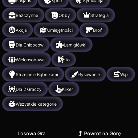
Pasjans
Sport
Symulacja
Bezczynne
Obby
Strategia
Akcja
Umiejętności
Broń
Dla Chłopców
Łamigłówki
Wieloosobowe
.io
Strzelanie Bąbelkami
Rysowanie
Wąż
Dla 2 Graczy
Kliker
Wszystkie kategorie
Losowa Gra
Powrót na Górę