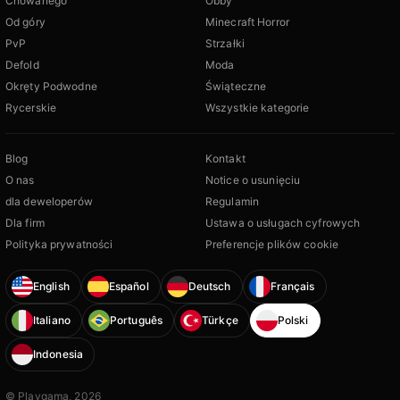
Chowanego
Obby
Od góry
Minecraft Horror
PvP
Strzałki
Defold
Moda
Okręty Podwodne
Świąteczne
Rycerskie
Wszystkie kategorie
Blog
Kontakt
O nas
Notice o usunięciu
dla deweloperów
Regulamin
Dla firm
Ustawa o usługach cyfrowych
Polityka prywatności
Preferencje plików cookie
English
Español
Deutsch
Français
Italiano
Português
Türkçe
Polski
Indonesia
© Playgama, 2026