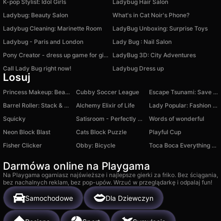
K-pop Stylist: Idol Girls
Ladybug Hair Salon
Ladybug: Beauty Salon
What's in Cat Noir's Phone?
Ladybug Cleaning: Marinette Room
LadyBug Unboxing: Surprise Toys
Ladybug - Paris and London
Lady Bug : Nail Salon
Pony Creator - dress up game for girls
LadyBug 3D: City Adventures
Call Lady Bug right now!
Ladybug Dress up
Losuj
Princess Makeup: Beauty Salon
Cubby Soccer League
Escape Tsunami: Save and Steal Brainrot
Barrel Roller: Stack & Run 3D
Alchemy Elixir of Life
Lady Popular: Fashion Arena
Squicky
Satisroom - Perfectly Organized
Words of wonderful
Neon Block Blast
Cats Block Puzzle
Playful Cup
Fisher Clicker
Obby: Bicycle
Toca Boca Everything Unlocked
Darmówa online na Playgama
Na Playgama ogarniasz najświeższe i najlepsze gierki za friko. Bez ściągania,
bez nachalnych reklam, bez pop-upów. Wrzuć w przeglądarkę i odpalaj fun!
Samochodowe
Dla Dziewczyn