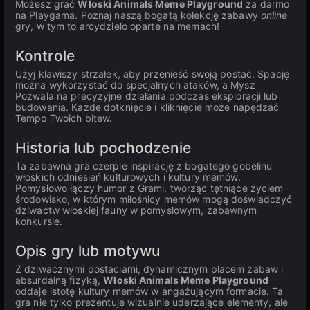
Możesz grać
Włoski Animals Meme Playground
za darmo
na Playgama. Poznaj naszą bogatą kolekcję zabawy
online
gry, w tym to arcydzieło oparte na memach!
Kontrole
Użyj klawiszy strzałek, aby przenieść swoją postać. Spację
można wykorzystać do specjalnych ataków, a Mysz
Pozwala na precyzyjne działania podczas eksploracji lub
budowania. Każde dotknięcie i kliknięcie może napędzać
Tempo Twoich bitew.
Historia lub pochodzenie
Ta zabawna gra czerpie inspirację z bogatego gobelinu
włoskich odniesień kulturowych i kultury memów.
Pomysłowo łączy humor z Grami, tworząc tętniące życiem
środowisko, w którym miłośnicy memów mogą doświadczyć
dziwactw włoskiej fauny w pomysłowym, zabawnym
konkursie.
Opis gry lub motywu
Z dziwacznymi postaciami, dynamicznym placem zabaw i
absurdalną fizyką,
Włoski Animals Meme Playground
oddaje istotę kultury memów w angażującym formacie. Ta
gra nie tylko prezentuje wizualnie uderzające elementy, ale