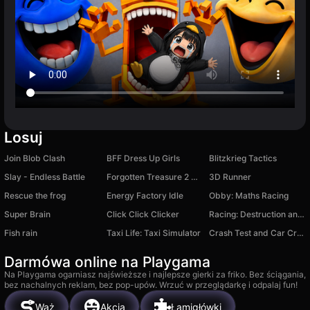
Losuj
Join Blob Clash
BFF Dress Up Girls
Blitzkrieg Tactics
Slay - Endless Battle
Forgotten Treasure 2 Match 3
3D Runner
Rescue the frog
Energy Factory Idle
Obby: Maths Racing
Super Brain
Click Click Clicker
Racing: Destruction and Chase
Fish rain
Taxi Life: Taxi Simulator
Crash Test and Car Crash Simulator
Darmówa online na Playgama
Na Playgama ogarniasz najświeższe i najlepsze gierki za friko. Bez ściągania,
bez nachalnych reklam, bez pop-upów. Wrzuć w przeglądarkę i odpalaj fun!
Wąż
Akcja
Łamigłówki