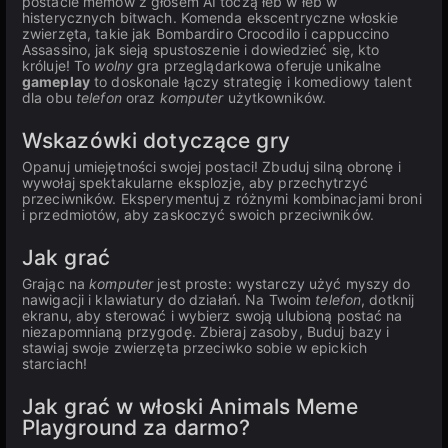
postacie memów z głosem AI toczą łeb w łeb w
histerycznych bitwach. Komenda ekscentryczne włoskie
zwierzęta, takie jak Bombardiro Crocodilo i cappuccino
Assassino, jak sieją spustoszenie i dowiedzieć się, kto
króluje! To
wolny
gra przeglądarkowa oferuje unikalne
gameplay
to doskonale łączy strategię i komediowy talent
dla obu
telefon
oraz
komputer
użytkowników.
Wskazówki dotyczące gry
Opanuj umiejętności swojej postaci! Zbuduj silną obronę i
wywołaj spektakularne eksplozje, aby przechytrzyć
przeciwników. Eksperymentuj z różnymi kombinacjami broni
i przedmiotów, aby zaskoczyć swoich przeciwników.
Jak grać
Grając na
komputer
jest proste: wystarczy użyć myszy do
nawigacji i klawiatury do działań. Na Twoim
telefon
, dotknij
ekranu, aby sterować i wybierz swoją ulubioną postać na
niezapomnianą przygodę. Zbieraj zasoby, Buduj bazy i
stawiaj swoje zwierzęta przeciwko sobie w epickich
starciach!
Jak grać w włoski Animals Meme
Playground za darmo?