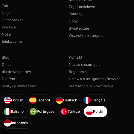
Tetris
Zręcznościowe
Ninja
Fantasy
GameMaker
Obby
Krwawe
Świąteczne
Noże
Wszystkie kategorie
Edukacyjne
Blog
Kontakt
O nas
Notice o usunięciu
dla deweloperów
Regulamin
Dla firm
Ustawa o usługach cyfrowych
Polityka prywatności
Preferencje plików cookie
English
Español
Deutsch
Français
Italiano
Português
Türkçe
Polski
Indonesia