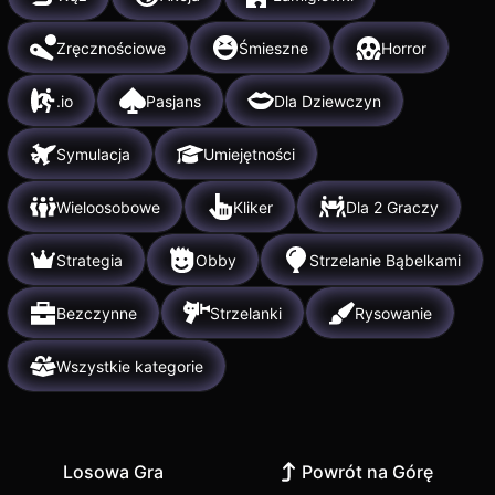
Zręcznościowe
Śmieszne
Horror
.io
Pasjans
Dla Dziewczyn
Symulacja
Umiejętności
Wieloosobowe
Kliker
Dla 2 Graczy
Strategia
Obby
Strzelanie Bąbelkami
Bezczynne
Strzelanki
Rysowanie
Wszystkie kategorie
Losowa Gra
Powrót na Górę