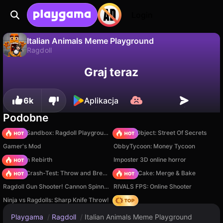
Login
Italian Animals Meme Playground
Ragdoll
Nie
Zapisz
Zapisz postępy!
Italian Animals Meme Playground to darmowa gra ragdoll od R.G. Team. Zagraj online na Playgama.
Graj teraz
6k
Aplikacja
Podobne
Sprunki Sandbox: Ragdoll Playground Mode
Hidden Object: Street Of Secrets
Gamer's Mod
ObbyTycoon: Money Tycoon
Stickman Rebirth
Imposter 3D online horror
Ragdoll Crash-Test: Throw and Break!
Piece of Cake: Merge & Bake
Ragdoll Gun Shooter! Cannon Spinner Playground
RIVALS FPS: Online Shooter
Ninja vs Ragdolls: Sharp Knife Throw!
Hedgies
Playgama
/
Ragdoll
/
Italian Animals Meme Playground