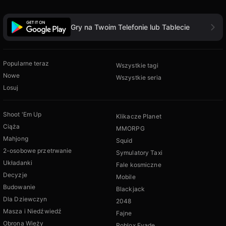
Gry na Twoim Telefonie lub Tablecie
Popularne teraz
Wszystkie tagi
Nowe
Wszystkie seria
Losuj
Shoot 'Em Up
Klikacze Planet
Ciąża
MMORPG
Mahjong
Squid
2-osobowe przetrwanie
Symulatory Taxi
Układanki
Fale kosmiczne
Decyzje
Mobile
Budowanie
Blackjack
Dla Dziewczyn
2048
Masza i Niedźwiedź
Fajne
Obrona Wieży
Roblox Evade