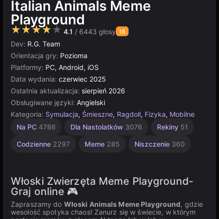
Italian Animals Meme
Playground
★★★★★
4.1
/ 6443 głosy
16
Dev:
R.G. Team
Orientacja gry:
Pozioma
Platformy:
PC, Android, iOS
Data wydania:
czerwiec 2025
Ostatnia aktualizacja:
sierpień 2026
Obsługiwane języki:
Angielski
Kategoria:
Symulacja
,
Śmieszne
,
Ragdoll
,
Fizyka
,
Mobilne
Wysadzić
Nieskończoność
Komputerowe
Sandbox
Strategiczne
Multiplayer
Construct
Włoskie
Na PC
4786
Dla Nastolatków
3076
Rekiny
51
Zwierzęta
414
5026
208
501
3571
5172
2852
122
Codzienne
2297
Meme
285
Niszczenie
360
Włoski Zwierzęta Meme Playground-
Graj online 🎮
Zapraszamy do
Włoski Animals Meme Playground
, gdzie
wesołość spotyka chaos! Zanurz się w świecie, w którym