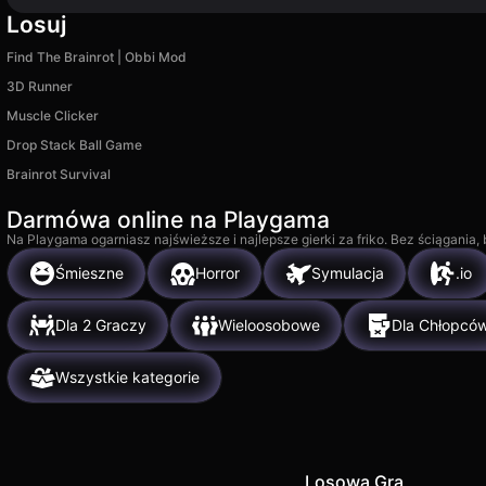
Losuj
Find The Brainrot | Obbi Mod
3D Runner
Muscle Clicker
Drop Stack Ball Game
Brainrot Survival
Darmówa online na Playgama
Na Playgama ogarniasz najświeższe i najlepsze gierki za friko. Bez ściągania
Śmieszne
Horror
Symulacja
.io
Dla 2 Graczy
Wieloosobowe
Dla Chłopcó
Wszystkie kategorie
Losowa Gra