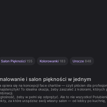
Salon Piękności
155
Kolorowanki
183
Urocze
848
alowanie i salon piękności w jednym
opiera się na koncepcji face chartów — czyli płócien dla profesjo
majstersztyk! To idealna okazja, żeby zaszaleć z kolorami, których
mbinacji.
łośność, żeby w pełni się odprężyć. Ale to nie wszystko! Polubieni
nkty, za które urządzisz swój własny salon — od lobby po kuchnię,