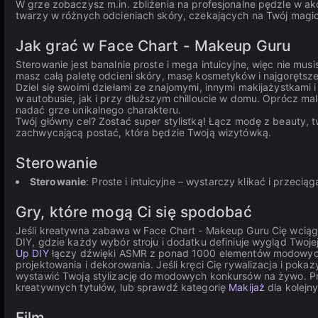
W grze zobaczysz m.in. zbliżenia na profesjonalne pędzle w akc
twarzy w różnych odcieniach skóry, czekających na Twój magi
Jak grać w Face Chart - Makeup Guru
Sterowanie jest banalnie proste i mega intuicyjne, więc nie mu
masz całą paletę odcieni skóry, masę kosmetyków i najgorętsze
Dziel się swoimi dziełami ze znajomymi, innymi makijażystkami
w autobusie, jak i przy dłuższym chilloucie w domu. Oprócz mal
nadać grze unikalnego charakteru.
Twój główny cel? Zostać super stylistką! Łącz modę z beauty, t
zachwycającą postać, która będzie Twoją wizytówką.
Sterowanie
Sterowanie
: Proste i intuicyjne – wystarczy klikać i przec
Gry, które mogą Ci się spodobać
Jeśli kreatywna zabawa w Face Chart - Makeup Guru Cię wciąg
DIY, gdzie każdy wybór stroju i dodatku definiuje wygląd Twojej
Up DIY
łączy dźwięki ASMR z ponad 1000 elementów modowych w
projektowania i dekorowania. Jeśli kręci Cię rywalizacja i poka
wystawić Twoją stylizację do modowych konkursów na żywo. Prz
kreatywnych tytułów, lub sprawdź kategorię
Makijaż
dla kolejn
Film