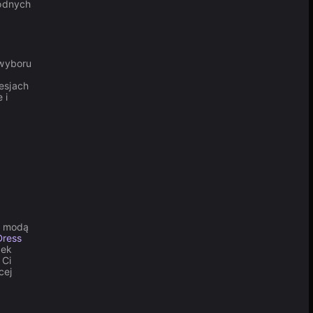
rodnych
 wyboru
esjach
 i
z modą
Dress
nek
 Ci
cej