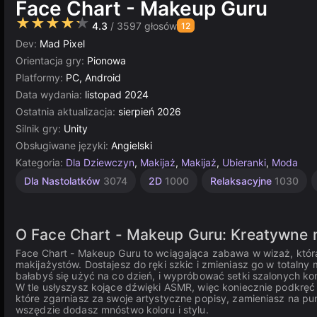
Face Chart - Makeup Guru
★★★★★
4.3
/ 3597 głosów
12
Dev:
Mad Pixel
Orientacja gry:
Pionowa
Platformy:
PC, Android
Data wydania:
listopad 2024
Ostatnia aktualizacja:
sierpień 2026
Silnik gry:
Unity
Obsługiwane języki:
Angielski
Kategoria:
Dla Dziewczyn
,
Makijaż
,
Makijaż
,
Ubieranki
,
Moda
Artystyczne
Lalki
Jednoosobowe
Unity
Dla Nastolatków
3074
2D
1000
Relaksacyjne
1030
online
71
174
4145
3175
O Face Chart - Makeup Guru: Kreatywne m
Face Chart - Makeup Guru to wciągająca zabawa w wizaż, która 
makijażystów. Dostajesz do ręki szkic i zmieniasz go w totalny 
bałabyś się użyć na co dzień, i wypróbować setki szalonych ko
W tle usłyszysz kojące dźwięki ASMR, więc koniecznie podkręć g
które zgarniasz za swoje artystyczne popisy, zamieniasz na pu
wszędzie dodasz mnóstwo koloru i stylu.