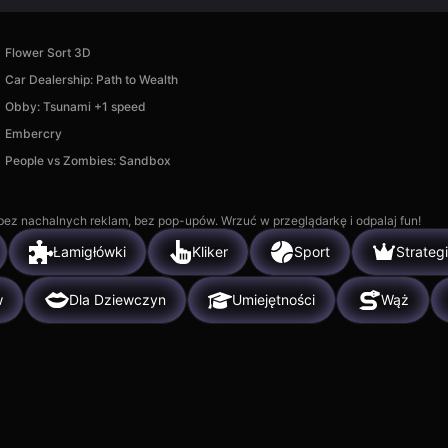
Flower Sort 3D
Car Dealership: Path to Wealth
Obby: Tsunami +1 speed
Embercry
People vs Zombies: Sandbox
, bez nachalnych reklam, bez pop-upów. Wrzuć w przeglądarkę i odpalaj fun!
Łamigłówki
Kliker
Sport
Strateg
w
Dla Dziewczyn
Umiejętności
Wąż