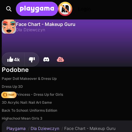
Login
Face Chart - Makeup Guru
Dla Dziewczyn
Nie
Zapisz
Zapisz postępy!
Face Chart - Makeup Guru to darmowa gra dla dziewczyn od Mad Pixel. Zagraj online na Playgama.
4k
Podobne
Paper Doll Makeover & Dress Up
Dress Up 3D
Fashion Princess - Dress Up for Girls
3D Acrylic Nail: Nail Art Game
Back To School: Uniforms Edition
Highschool Mean Girls 3
Playgama
/
Dla Dziewczyn
/
Face Chart - Makeup Guru