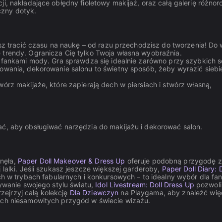
ji, nakładające obłędny fioletowy makijaż, oraz całą galerię różno
czny dotyk.
sisz tracić czasu na naukę – od razu przechodzisz do tworzenia! Do
 trendy. Ogranicza Cię tylko Twoja własna wyobraźnia.
 i fankami mody. Gra sprawdza się idealnie zarówno przy szybkich s
owania, dekorowanie salonu to świetny sposób, żeby wyrazić siebie
wórz makijaże, które zapierają dech w piersiach i stwórz własną,
iągać, aby obsługiwać narzędzia do makijażu i dekorować salon.
nęła,
Paper Doll Makeover & Dress Up
oferuje podobną przygodę 
 lalki. Jeśli szukasz jeszcze większej garderoby,
Paper Doll Diary: 
 trybach fabularnych i konkursowych – to idealny wybór dla fa
zywanie swojego stylu światu,
Idol Livestream: Doll Dress Up
pozwoli
ejrzyj całą kolekcję
Dla Dziewczyn
na Playgama, aby znaleźć wię
ych niesamowitych przygód w świecie wizażu.