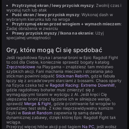
Przytrzymaj ekran / lewy przycisk myszy
: Zwolnij czas i
wyceluj ruch lub atak
Puść ekran / lewy przycisk myszy
: Wykonaj dash w
wybranym kierunku lub na wroga
Przytrzymaj ekran przed wrogiem + wymach mieczem
:
Zadaj obrażenia w zwarciu
Prawy przycisk myszy / Ikona na ekranie
: Użyj
specjalnej umiejętności
Gry, które mogą Ci się spodobać
Jeśli ragdollowa fizyka i arsenał broni w Epic Ragdoll Fight
to coś dla Ciebie, koniecznie sprawdź bogaty katalog
Zręcznościowe
na Playgama – znajdziesz tam mnóstwo
szybkich akcji. Fani machania mieczem i strzelania jako
stickman powinni odpalić
Stickman Rebirth
, gdzie fabuła
łączy się z arcade'owymi starciami z bossami. Chaos oparty
na fizyce czeka też w
Ragdoll Racing: Extreme Downhill!
,
gdzie ragdollowy bohater musi zmierzyć się z
wymagającymi torami w wyścigu z AI. Jeśli kręci Cię
ulepszanie broni przez łączenie ich w silniejsze wersje,
sprawdź
Merge & Fight
, gdzie przetrwanie fal wrogów to
prawdziwy test skilla. Z kolei nieprzewidywalny komizm
fizyki w
Basket Random
zapewnia tę samą dawkę
dynamicznej zabawy, dzięki której Epic Ragdoll Fight tak
wciąga.
Przejrzyj więcej hitów akcji pod tagiem
Na PC
, jeśli wolisz