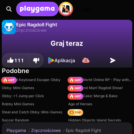
Login
Epic Ragdoll Fight
Zręcznościowe
Nie
Zapisz
Zapisz postępy!
Epic Ragdoll Fight to darmowa gra zręcznościowe od nice game. Zagraj online na Playgama.
Graj teraz
111
Aplikacja
Podobne
+1 Speed Keyboard Escape: Obby
Sprunki World Online RP - Play with Friends!
Obby: Mini-Games
Playground Man! Ragdoll Show!
Obby: +1 Jump per Click
Piece of Cake: Merge & Bake
Robby Mini Games
Age of Heroes
Steal and Catch Obby: Mini-Games
Hedgies
Soccer Random
Hidden Objects: Island Secrets
Playgama
/
Zręcznościowe
/
Epic Ragdoll Fight