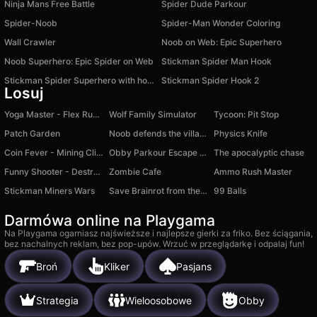
Ninja Mans Free Battle
Spider Dude Parkour
Spider-Noob
Spider-Man Wonder Coloring
Wall Crawler
Noob on Web: Epic Superhero
Noob Superhero: Epic Spider on Web
Stickman Spider Man Hook
Stickman Spider Superhero with hook
Stickman Spider Hook 2
Losuj
Yoga Master - Flex Running
Wolf Family Simulator
Tycoon: Pit Stop
Patch Garden
Noob defends the village
Physics Knife
Coin Fever - Mining Clicker
Obby Parkour Escape Prison
The apocalyptic chase
Funny Shooter - Destroy All
Zombie Cafe
Ammo Rush Master
Stickman Miners Wars
Save Brainrot from the Fire Rescuer Obby +1 Tycoon
99 Balls
Darmówa online na Playgama
Na Playgama ogarniasz najświeższe i najlepsze gierki za friko. Bez ściągania,
bez nachalnych reklam, bez pop-upów. Wrzuć w przeglądarkę i odpalaj fun!
Broń
Kliker
Pasjans
Strategia
Wieloosobowe
Obby