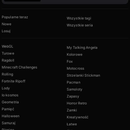
Popularne teraz
Wszystkie tagi
Nowe
Wszystkie seria
Losuj
WebGL
My Talking Angela
Turowe
Kolorowe
Ragdoll
Fox
Minecraft Challenges
Motocross
Rolling
Strzelanki Stickman
Fortnite Ripoff
Pacman
Lody
Samoloty
Io kosmos
Zapasy
Geometria
Horror Retro
Pamięć
Zamki
Halloween
Kreatywność
Samuraj
Łatwe
Pianino