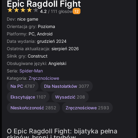
Epic Ragdoll Fight
★★★★★
4.2
/ 111 głosów
12
Dev:
nice game
Orientacja gry:
Pozioma
Platformy:
PC, Android
Data wydania:
grudzień 2024
Ostatnia aktualizacja:
sierpień 2026
Silnik gry:
Construct
Obsługiwane języki:
Angielski
Seria:
Spider-Man
Kategoria:
Zręcznościowe
Komputerowe
Strategiczne
Multiplayer
Construct
Na PC
4787
Dla Nastolatków
3077
5027
501
3572
5173
Ekscytujące
1107
Wysadzić
208
Nieskończoność
2852
Zręcznościowe
2593
O Epic Ragdoll Fight: bijatyka pełna
skinów, broni i trybów