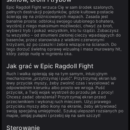
Epic Ragdoll Fight wrzuca Cię w sam środek szalonych,
pełnych destrukcji pojedynków, gdzie kultowe postacie
ścierają się na zróżnicowanych mapach. Zasada jest
banalnie prosta: odblokuj swojego ulubionego bohatera,
wyciśnij z niego maksimum możliwości, chwyć za broń,
wybierz tryb i pokaż wszystkim, kto tu rządzi. Zobaczysz
tu wszystko – od strumieni zielonej cieczy wpadających do
basenów, przez stanowiska z wielkimi czerwonymi
krzyżami, aż po czaszki i żebra wiszące na ścianach. Do
tego dorzuć świetną oprawę wizualną i masz murowany hit,
który zabije nudę w mgnieniu oka.
Jak grać w Epic Ragdoll Fight
Ruch i walka opierają się na tym samym, intuicyjnym
mechanizmie „przytrzymaj i puść”. Przytrzymaj ekran lub
lewy przycisk myszy, żeby zwolnić czas i wycelować w
odpowiednim kierunku albo prosto we wroga. Puść
przycisk, a Twój wojak wystrzeli do przodu jak z procy!
Chcesz zadać obrażenia? Przytrzymaj ekran przed
przeciwnikiem i wykonaj ruch mieczem. Użyj prawego
przycisku myszy albo ikony na ekranie, żeby aktywować
swoją specjalną umiejętność. Szukaj ulepszeń rozsianych po
mapie, omijaj pułapki i przebij się na sam szczyt!
Sterowanie