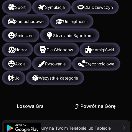
Sport
Symulacja
Dla Dziewczyn
Samochodowe
Umiejętności
Śmieszne
Strzelanie Bąbelkami
Horror
Dla Chłopców
Łamigłówki
Akcja
Rysowanie
Zręcznościowe
.io
Wszystkie kategorie
Losowa Gra
Powrót na Górę
Gry na Twoim Telefonie lub Tablecie