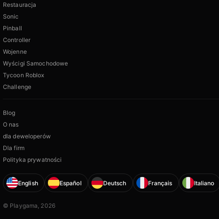
Restauracja
Sonic
Pinball
Controller
Wojenne
Wyścigi Samochodowe
Tycoon Roblox
Challenge
Blog
O nas
dla deweloperów
Dla firm
Polityka prywatności
English
Español
Deutsch
Français
Italiano
© Playgama, 2026