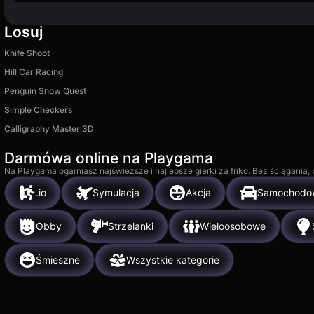
Losuj
Knife Shoot
Hill Car Racing
Penguin Snow Quest
Simple Checkers
Calligraphy Master 3D
Darmówa online na Playgama
Na Playgama ogarniasz najświeższe i najlepsze gierki za friko. Bez ściągania
.io
Symulacja
Akcja
Samochodo
Obby
Strzelanki
Wieloosobowe
Śmieszne
Wszystkie kategorie