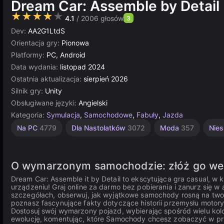
Dream Car: Assemble by Detail
★★★★★
4.1
/ 2006 głosów
3
Dev:
AA2G1LtdS
Orientacja gry:
Pionowa
Platformy:
PC, Android
Data wydania:
listopad 2024
Ostatnia aktualizacja:
sierpień 2026
Silnik gry:
Unity
Obsługiwane języki:
Angielski
Kategoria:
Symulacja
,
Samochodowe
,
Fabuły
,
Jazda
Zręcznościowe
Komputerowe
Jednoosobowe
Indie
Proste
Multiplayer
Unity
Edukacyjne
Na PC
4779
Dla Nastolatków
3072
Moda
357
Nie
online
samochodowe
1217
1571
5019
5168
2590
4145
3172
16
O wymarzonym samochodzie: złóż go we
Dream Car: Assemble it by Detail to ekscytująca gra casual,
urządzeniu! Graj online za darmo bez pobierania i zanurz się 
szczegółach, obserwuj, jak wyjątkowe samochody rosną na twoi
poznasz fascynujące fakty dotyczące historii przemysłu moto
Dostosuj swój wymarzony pojazd, wybierając spośród wielu kol
ewolucję, komentując, które Samochody chcesz zobaczyć w prz