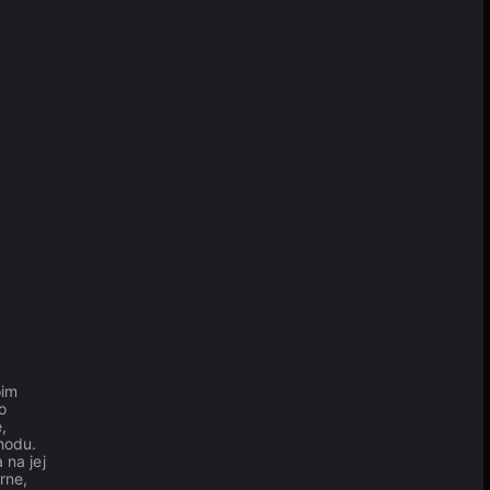
oim
o
,
hodu.
na jej
rne,