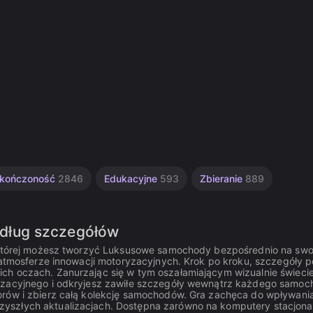
skończoność
2846
Edukacyjne
593
Zbieranie
889
dług szczegółów
 w której możesz tworzyć Luksusowe samochody bezpośrednio na sw
w atmosferze innowacji motoryzacyjnych. Krok po kroku, szczegóły p
ch oczach. Zanurzając się w tym oszałamiającym wizualnie świecie
ryzacyjnego i odkryjesz zawiłe szczegóły wewnątrz każdego samoc
orów i zbierz całą kolekcję samochodów. Gra zachęca do wpływania 
yszłych aktualizacjach. Dostępna zarówno na komputery stacjona