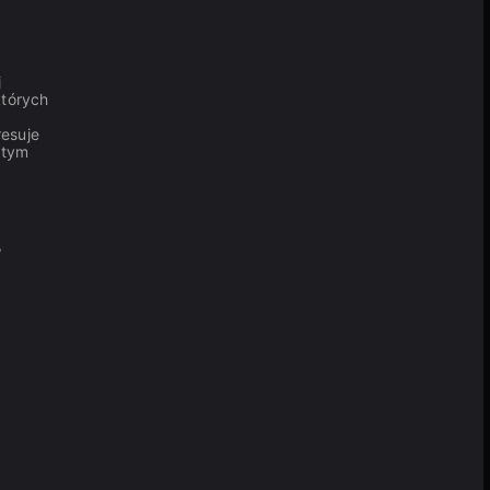
j
których
resuje
 tym
,