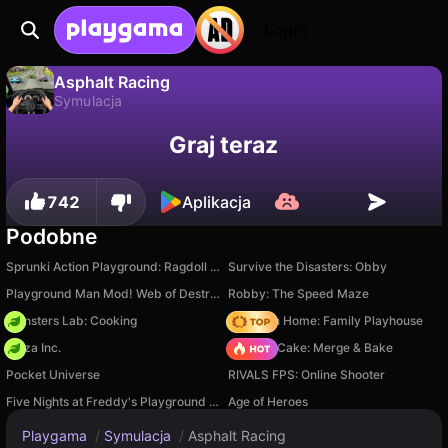
Login
Asphalt Racing
Symulacja
Asphalt Racing to darmowa gra symulacja od Sippo Games. Zagraj online na Playgama.
Nie
Zapisz
Zapisz postępy!
Graj teraz
742
Aplikacja
Podobne
Sprunki Action Playground: Ragdoll Sandbox
Survive the Disasters: Obby
Playground Man Mod! Web of Destruction!
Robby: The Speed Maze
Monsters Lab: Cooking
My Town Home: Family Playhouse
Pizza Inc.
Piece of Cake: Merge & Bake
Pocket Universe
RIVALS FPS: Online Shooter
Five Nights at Freddy's Playground Sandbox
Age of Heroes
Playgama
/
Symulacja
/
Asphalt Racing