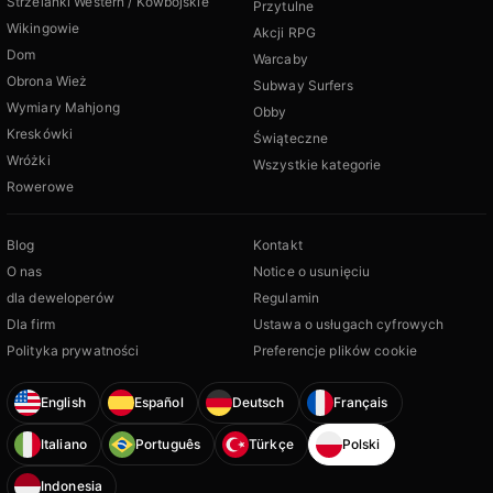
Strzelanki Western / Kowbojskie
Przytulne
Wikingowie
Akcji RPG
Dom
Warcaby
Obrona Wież
Subway Surfers
Wymiary Mahjong
Obby
Kreskówki
Świąteczne
Wróżki
Wszystkie kategorie
Rowerowe
Blog
Kontakt
O nas
Notice o usunięciu
dla deweloperów
Regulamin
Dla firm
Ustawa o usługach cyfrowych
Polityka prywatności
Preferencje plików cookie
English
Español
Deutsch
Français
Italiano
Português
Türkçe
Polski
Indonesia