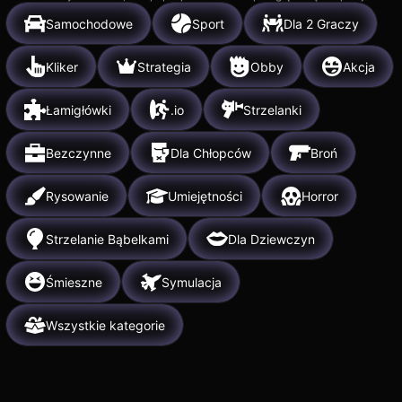
Samochodowe
Sport
Dla 2 Graczy
Kliker
Strategia
Obby
Akcja
Łamigłówki
.io
Strzelanki
Bezczynne
Dla Chłopców
Broń
Rysowanie
Umiejętności
Horror
Strzelanie Bąbelkami
Dla Dziewczyn
Śmieszne
Symulacja
Wszystkie kategorie