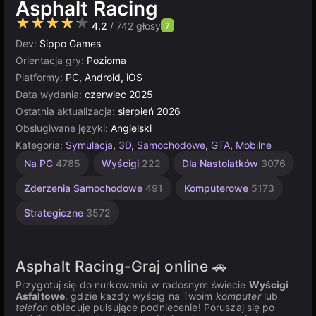
Asphalt Racing
★★★★★
4.2
/ 742 głosy
7
Dev:
Sippo Games
Orientacja gry:
Pozioma
Platformy:
PC, Android, iOS
Data wydania:
czerwiec 2025
Ostatnia aktualizacja:
sierpień 2026
Obsługiwane języki:
Angielski
Kategoria:
Symulacja
,
3D
,
Samochodowe
,
GTA
,
Mobilne
Multiplayer
Unity
Na PC
4785
Wyścigi
222
Dla Nastolatków
3076
online
5026
3175
Zderzenia Samochodowe
491
Komputerowe
5173
Strategiczne
3572
Asphalt Racing-Graj online 🚗
Przygotuj się do nurkowania w radosnym świecie
Wyścigi
Asfaltowe
, gdzie każdy wyścig na Twoim
komputer
lub
telefon
obiecuje pulsujące podniecenie! Poruszaj się po