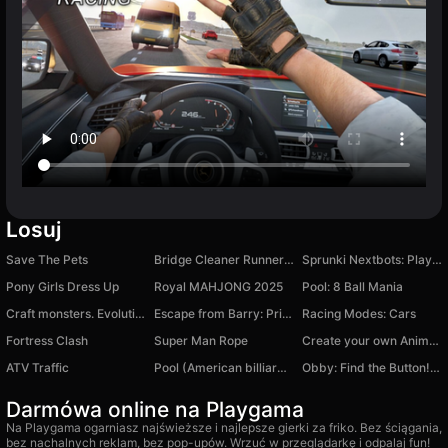
Losuj
Save The Pets
Bridge Cleaner Runner Game
Sprunki Nextbots: Playground Sandbox
Pony Girls Dress Up
Royal MAHJONG 2025
Pool: 8 Ball Mania
Craft monsters. Evolution
Escape from Barry: Prison Adventure
Racing Modes: Cars
Fortress Clash
Super Man Rope
Create your own Anime Girl
ATV Traffic
Pool (American billiards)
Obby: Find the Button! Exciting Story
Darmówa online na Playgama
Na Playgama ogarniasz najświeższe i najlepsze gierki za friko. Bez ściągania,
bez nachalnych reklam, bez pop-upów. Wrzuć w przeglądarkę i odpalaj fun!