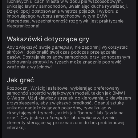
ruchliwych ulicach miasta w widoku pierwszoosobowym,
unikając lawiny samochodów, uwalniając ducha rywalizacji.
Dzięki opcji dostosowania wnętrza pojazdu i wyboru z
imponującego wyboru samochodów, w tym BMW i
Mercedesa, wszechstronność rozgrywki jest praktycznie
nieograniczona!
Wskazówki dotyczące gry
Aby zwiększyć swoje
gameplay
, nie zapomnij wykorzystać
skrótów i doskonalić swój czas podczas przełączania
pasów. Dostrajanie osiągów samochodu przy jednoczesnym
zachowaniu estetyki w ryzach może znacznie poprawić
wrażenia z wyścigów!
Jak grać
Rozpocznij Wyścigi asfaltowe, wybierając preferowany
samochód spośród wyjątkowych modeli, takich jak BMW i
G-Wagon. Użyj klawiszy strzałek do kierowania, z klawiszem
przyspieszenia, aby zwiększyć prędkość. Opanuj sztukę
unikania nadjeżdżających pojazdów, rywalizując w
ekscytujących trybach ,takich jak "bomba" lub "jazda na
czas". Czy jesteś na
komputer
lub
mobile
urządzenie,
elementy sterujące są przeznaczone do bezproblemowej
interakcji.