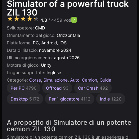
Simulator of a powerful truck
ZIL 130
★★★★★
4.3
/ 4459 voti
7
Sviluppatore:
GMD
Orientamento del gioco:
Orizzontale
Piattaforme:
PC, Android, iOS
Data di rilascio:
novembre 2024
Ultimo aggiornamento:
agosto 2026
Motore di gioco:
Unity
Lingue supportate:
Inglese
Categorie:
Corse
,
Simulazione
,
Auto
,
Camion
,
Guida
Demolizione
Pixel
Browser
Fuoristrada
Open
Unity
Alta
Auto
Per PC
4790
Offroad
93
Car Crash
492
Qualità
World
online
d'epoca
Art
Auto
5030
29
163
436
3177
3574
381
8
Desktop
5172
Per 1 giocatore
4112
Indie
1220
A proposito di Simulatore di un potente
camion ZIL 130
Simulatore di un potente camion ZIL 130 è un'esperienza di