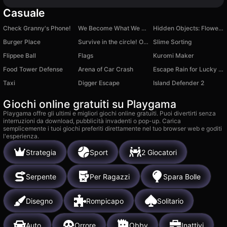
Casuale
Check Granny's Phone!
We Become What We Behold
Hidden Objects: Flower Shop
Burger Place
Survive in the circle! Obby
Slime Sorting
Flippee Ball
Flags
Kuromi Maker
Food Tower Defense
Arena of Car Сrash
Escape Rain for Lucky Blocks! Online Sprunki 3D +1
Taxi
Digger Escape
Island Defender 2
Giochi online gratuiti su Playgama
Playgama offre gli ultimi e migliori giochi online gratuiti. Puoi divertirti senza
interruzioni da download, pubblicità invadenti o pop-up. Carica
semplicemente i tuoi giochi preferiti direttamente nel tuo browser web e goditi
l'esperienza.
Strategia
Sport
2 Giocatori
Serpente
Per Ragazzi
Spara Bolle
Disegno
Rompicapo
Solitario
Auto
Orrore
Obby
Inattivi