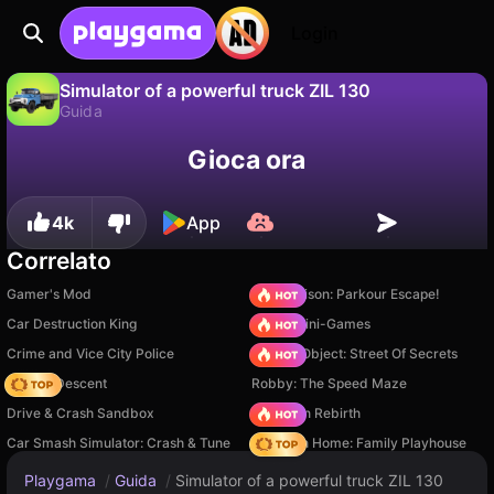
Login
Simulator of a powerful truck ZIL 130
Guida
No
Salva
Salva i progressi!
Gioca ora
Simulator of a powerful truck ZIL 130 è un gioco di guida gratuito di GMD. Giocaci online su Playgama.
4k
App
Correlato
Gamer's Mod
Barry Prison: Parkour Escape!
Car Destruction King
Obby: Mini-Games
Crime and Vice City Police
Hidden Object: Street Of Secrets
Deadly Descent
Robby: The Speed Maze
Drive & Crash Sandbox
Stickman Rebirth
Car Smash Simulator: Crash & Tune
My Town Home: Family Playhouse
Playgama
/
Guida
/
Simulator of a powerful truck ZIL 130