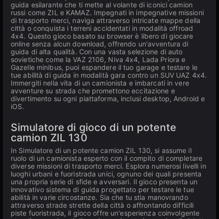
guida esilarante che ti mette al volante di iconici camion
russi come ZIL e KAMAZ. Impegnati in impegnative missioni
di trasporto merci, naviga attraverso intricate mappe della
città o conquista i terreni accidentati in modalità offroad
4x4. Questo gioco basato su browser è libero di giocare
online senza alcun download, offrendo un'avventura di
guida di alta qualità. Con una vasta selezione di auto
sovietiche come la VAZ 2106, Niva 4x4, Lada Priora e
Gazelle minibus, puoi espandere il tuo garage e testare le
tue abilità di guida in modalità gara contro un SUV UAZ 4x4.
Immergiti nella vita di un camionista e imbarcati in vere
avventure su strada che promettono eccitazione e
divertimento su ogni piattaforma, inclusi desktop, Android e
iOS.
Simulatore di gioco di un potente
camion ZIL 130
In Simulatore di un potente camion ZIL 130, si assume il
ruolo di un camionista esperto con il compito di completare
diverse missioni di trasporto merci. Esplora numerosi livelli in
luoghi urbani e fuoristrada unici, ognuno dei quali presenta
una propria serie di sfide e avversari. Il gioco presenta un
innovativo sistema di guida progettato per testare le tue
abilità in varie circostanze. Sia che tu stia manovrando
attraverso strade strette della città o affrontando difficili
piste fuoristrada, il gioco offre un'esperienza coinvolgente