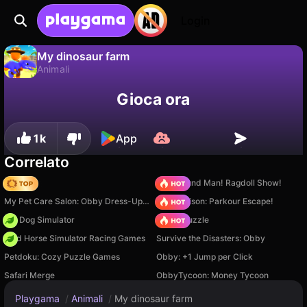
Login
My dinosaur farm
Animali
No
Salva
Salva i progressi!
My dinosaur farm è un gioco di animali gratuito di MirraGames. Giocaci online su Playgama.
Gioca ora
1k
App
Correlato
Hedgies
Playground Man! Ragdoll Show!
My Pet Care Salon: Obby Dress-Up 3D
Barry Prison: Parkour Escape!
Pet Dog Simulator
Arrow Puzzle
Wild Horse Simulator Racing Games
Survive the Disasters: Obby
Petdoku: Cozy Puzzle Games
Obby: +1 Jump per Click
Safari Merge
ObbyTycoon: Money Tycoon
Playgama
/
Animali
/
My dinosaur farm