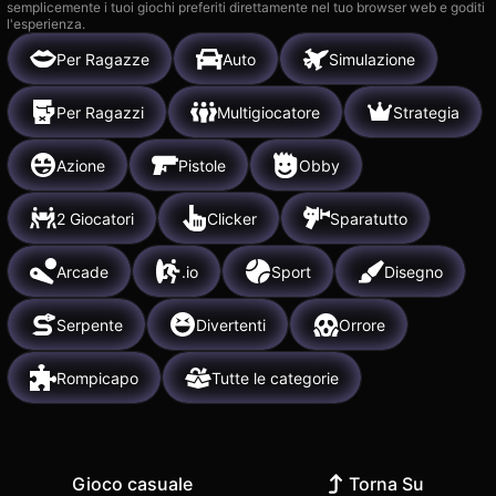
semplicemente i tuoi giochi preferiti direttamente nel tuo browser web e goditi
l'esperienza.
Per Ragazze
Auto
Simulazione
Per Ragazzi
Multigiocatore
Strategia
Azione
Pistole
Obby
2 Giocatori
Clicker
Sparatutto
Arcade
.io
Sport
Disegno
Serpente
Divertenti
Orrore
Rompicapo
Tutte le categorie
Gioco casuale
Torna Su