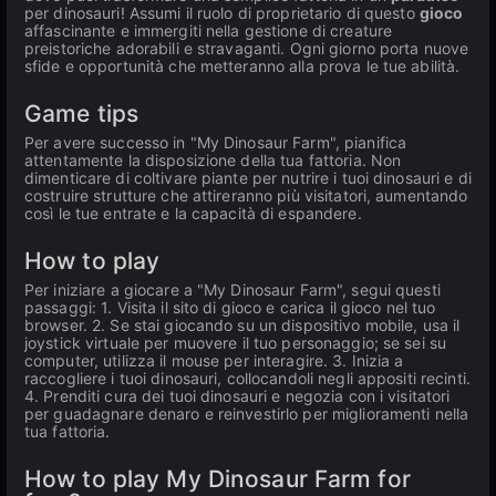
per dinosauri! Assumi il ruolo di proprietario di questo
gioco
affascinante e immergiti nella gestione di creature
preistoriche adorabili e stravaganti. Ogni giorno porta nuove
sfide e opportunità che metteranno alla prova le tue abilità.
Game tips
Per avere successo in "My Dinosaur Farm", pianifica
attentamente la disposizione della tua fattoria. Non
dimenticare di coltivare piante per nutrire i tuoi dinosauri e di
costruire strutture che attireranno più visitatori, aumentando
così le tue entrate e la capacità di espandere.
How to play
Per iniziare a giocare a "My Dinosaur Farm", segui questi
passaggi: 1. Visita il sito di gioco e carica il gioco nel tuo
browser. 2. Se stai giocando su un dispositivo mobile, usa il
joystick virtuale per muovere il tuo personaggio; se sei su
computer, utilizza il mouse per interagire. 3. Inizia a
raccogliere i tuoi dinosauri, collocandoli negli appositi recinti.
4. Prenditi cura dei tuoi dinosauri e negozia con i visitatori
per guadagnare denaro e reinvestirlo per miglioramenti nella
tua fattoria.
How to play My Dinosaur Farm for