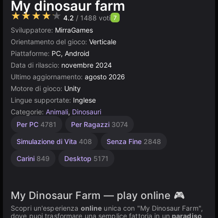
My dinosaur farm
★★★★★
4.2
/ 1488 voti
7
Sviluppatore:
MirraGames
Orientamento del gioco:
Verticale
Piattaforme:
PC, Android
Data di rilascio:
novembre 2024
Ultimo aggiornamento:
agosto 2026
Motore di gioco:
Unity
Lingue supportate:
Inglese
Categorie:
Animali
,
Dinosauri
Costruzione
Gestione
Browser
Unity
Alta
Per 1
Per PC
4781
Per Ragazzi
3074
giocatore
Qualità
online
5021
delle
638
3174
Risorse
3569
4146
Simulazione di Vita
408
Senza Fine
2848
300
Carini
849
Desktop
5171
My Dinosaur Farm — play online 🎮
Scopri un'esperienza
online
unica con "My Dinosaur Farm",
dove puoi trasformare una semplice fattoria in un
paradiso