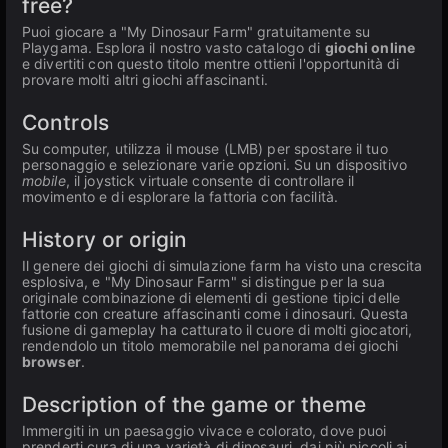
free?
Puoi giocare a "My Dinosaur Farm" gratuitamente su
Playgama. Esplora il nostro vasto catalogo di
giochi online
e divertiti con questo titolo mentre ottieni l'opportunità di
provare molti altri giochi affascinanti.
Controls
Su computer, utilizza il mouse (LMB) per spostare il tuo
personaggio e selezionare varie opzioni. Su un dispositivo
mobile
, il joystick virtuale consente di controllare il
movimento e di esplorare la fattoria con facilità.
History or origin
Il genere dei giochi di simulazione farm ha visto una crescita
esplosiva, e "My Dinosaur Farm" si distingue per la sua
originale combinazione di elementi di gestione tipici delle
fattorie con creature affascinanti come i dinosauri. Questa
fusione di gameplay ha catturato il cuore di molti giocatori,
rendendolo un titolo memorabile nel panorama dei giochi
browser
.
Description of the game or theme
Immergiti in un paesaggio vivace e colorato, dove puoi
prenderti cura di una varietà di dinosauri, dai più piccoli ai