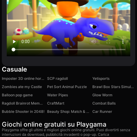
Casuale
Imposter 3D online horror
SCP ragdoll
Yetisports
Zombies ate my Castle
Pet Sort Animal Puzzle
Brawl Box Stars Simulator
Balloon pop game
Water Pipes
Glow Worm
Ragdoll Brainrot Meme: Walk Challenge!
CraftMart
Combat Balls
Bubble Shooter in 2048!
Beauty Shop: Match & Clear
Car Runner
Giochi online gratuiti su Playgama
Playgama offre gli ultimi e migliori giochi online gratuiti. Puoi divertirti senza
interruzioni da download, pubblicità invadenti o pop-up. Carica