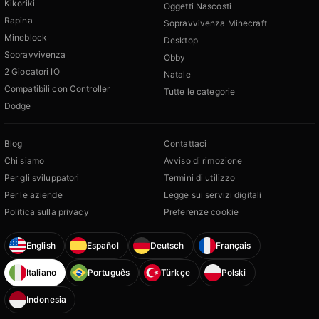
Kikoriki
Oggetti Nascosti
Rapina
Sopravvivenza Minecraft
Mineblock
Desktop
Sopravvivenza
Obby
2 Giocatori IO
Natale
Compatibili con Controller
Tutte le categorie
Dodge
Blog
Contattaci
Chi siamo
Avviso di rimozione
Per gli sviluppatori
Termini di utilizzo
Per le aziende
Legge sui servizi digitali
Politica sulla privacy
Preferenze cookie
English
Español
Deutsch
Français
Italiano
Português
Türkçe
Polski
Indonesia