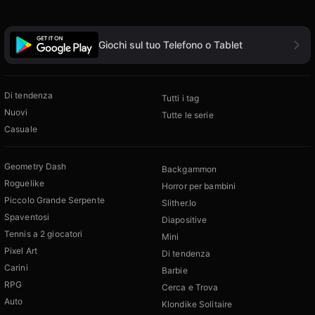
Giochi sul tuo Telefono o Tablet
Di tendenza
Tutti i tag
Nuovi
Tutte le serie
Casuale
Geometry Dash
Backgammon
Roguelike
Horror per bambini
Piccolo Grande Serpente
Slither.Io
Spaventosi
Diapositive
Tennis a 2 giocatori
Mini
Pixel Art
Di tendenza
Carini
Barbie
RPG
Cerca e Trova
Auto
Klondike Solitaire