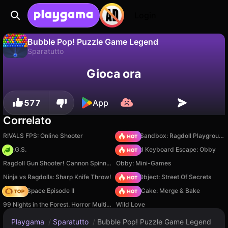
Login
Bubble Pop! Puzzle Game Legend
Sparatutto
No
Salva
Salva i progressi!
Bubble Pop! Puzzle Game Legend è un gioco di sparatutto gratuito di Music Game. Giocaci online su Playgama.
Gioca ora
577
App
Correlato
RIVALS FPS: Online Shooter
Sprunki Sandbox: Ragdoll Playground Mode
H.O.G.S.
+1 Speed Keyboard Escape: Obby
Ragdoll Gun Shooter! Cannon Spinner Playground
Obby: Mini-Games
Ninja vs Ragdolls: Sharp Knife Throw!
Hidden Object: Street Of Secrets
Zombie Space Episode II
Piece of Cake: Merge & Bake
99 Nights in the Forest. Horror Multiplayer
Wild Love
Playgama
/
Sparatutto
/
Bubble Pop! Puzzle Game Legend