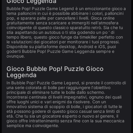
Gioco Leggenda
Bubble Pop! Puzzle Game Legend è un emozionante gioco a
tema palloncini in cui è possibile abbinare i colori, palloncini
pop, e sparare palle per cancellare i livelli. Gioca online
gratuitamente senza scaricare e immergiti nell'atmosfera
coinvolgente di questo classico sparatutto retrò. Sia che tu
stia aspettando un autobus o ti stia godendo un po ' di
tempo libero, questo gioco funge da timekiller perfetto con
le valutazioni dei giocatori per monitorare i tuoi progressi.
Disponibile su piattaforme desktop, Android e iOS, puoi
goderti Bubble Pop! Puzzle Game Leggenda sempre e
ovunque.
Gioco Bubble Pop! Puzzle Gioco
Leggenda
In Bubble Pop! Puzzle Game Legend, si prende il controllo di
una serie colorata di bolle per raggiungere l'obiettivo
principale di eliminare tutte le bolle dallo schermo.
Incontrerai centinaia di livelli impegnativi, ognuno dei quali
offre luoghi unici e vari enigmi da risolvere. Con un
innovativo sistema di scoppio di bolle, i giocatori di tutte le
età possono godere di questo gioco casual senza limiti di
età. Che tu sia un giocatore esperto o nuovo al genere, il
gioco offre intrattenimento senza fine con la sua meccanica
semplice ma coinvolgente.