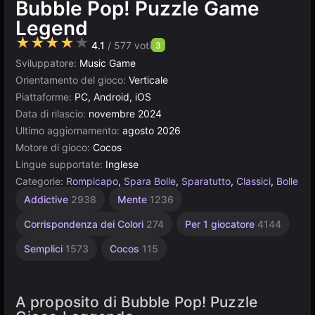
Bubble Pop! Puzzle Game
Legend
★★★★★
4.1
/ 577 voti
3
Sviluppatore:
Music Game
Orientamento del gioco:
Verticale
Piattaforme:
PC, Android, iOS
Data di rilascio:
novembre 2024
Ultimo aggiornamento:
agosto 2026
Motore di gioco:
Cocos
Lingue supportate:
Inglese
Categorie:
Rompicapo
,
Spara Bolle
,
Sparatutto
,
Classici
,
Bolle
Addictive
2938
Mente
1236
Corrispondenza dei Colori
274
Per 1 giocatore
4144
Semplici
1573
Cocos
115
A proposito di Bubble Pop! Puzzle