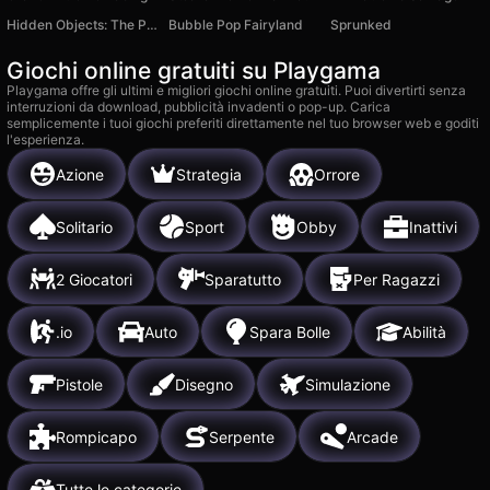
Hidden Objects: The Power of Love
Bubble Pop Fairyland
Sprunked
Giochi online gratuiti su Playgama
Playgama offre gli ultimi e migliori giochi online gratuiti. Puoi divertirti senza
interruzioni da download, pubblicità invadenti o pop-up. Carica
semplicemente i tuoi giochi preferiti direttamente nel tuo browser web e goditi
l'esperienza.
Azione
Strategia
Orrore
Solitario
Sport
Obby
Inattivi
2 Giocatori
Sparatutto
Per Ragazzi
.io
Auto
Spara Bolle
Abilità
Pistole
Disegno
Simulazione
Rompicapo
Serpente
Arcade
Tutte le categorie