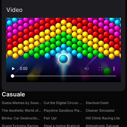
Video
Casuale
Guess Memes by Sound 3D
Cut the Digital Circus: The Amazing Clicker
Stardust Dash
The Aesthetic World of Obby
Playtime Sandbox Playground
Cleaner Simulator
Bimka: Car Destruction and Accident Simulator
Pair Up!
Hill Climb Racing Lite
Grand Extreme Racing
Steal a meme Brainrot
Animatronic Salvage