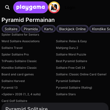
Login
Pyramid Permainan
Solitaire
Piramida
Kartu
Blackjack Online
Klondike So
Spider Solitaire for Seniors
Word Solitaire Associations
Solitaire: Relax & Easy
Solitaire Travel
Mahjong Guru 2
Spider Solitaire Pro
Solitaire Word Puzzle
TriPeaks Solitaire Classic
Best Pyramid Solitaire
Klondike Solitaire Classic
Solitaire Free Cell 24
Board and card games
Solitaire: Classic Online Card Game!
Solitaire Harvest
Pyramid Solitaire
Pyramid 13
Pyramid Solitaire (Rating)
«Spider» 2026 (1, 2, 4 suits)
Solitaire Stars
Card Golf Solitaire
Tersedia di PC
Pyramid Solitaire