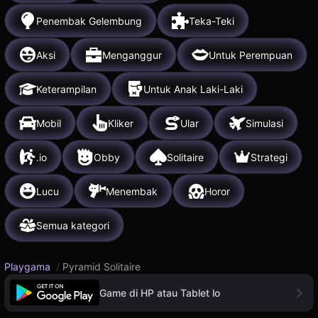
Penembak Gelembung
Teka-Teki
Aksi
Menganggur
Untuk Perempuan
Keterampilan
Untuk Anak Laki-Laki
Mobil
Kliker
Ular
Simulasi
.io
Obby
Solitaire
Strategi
Lucu
Menembak
Horor
Semua kategori
Playgama
/
Pyramid Solitaire
Game di HP atau Tablet lo