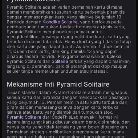
Pyramid Solitaire adalah varian permainan kartu di mana
pemain membersihkan susunan kartu berbentuk piramida
dengan memasangkan kartu yang nilainya berjumlah 13.
Berbeda dengan
Klondike Solitaire
, yang berfokus pada
pembangunan tumpukan fondasi berdasarkan jenis kartu,
Pyramid Solitaire mengharuskan pemain untuk
mengidentifikasi pasangan yang valid dari kartu-kartu yang
terbuka di dalam tata letak. Hanya kartu yang tidak tertutup
oleh kartu lain yang dapat dipilih. As bernilai 1, Jack bernilai
11, Queen bernilai 12, dan King bernilai 13 yang dapat
dihapus secara individu. Playgama menawarkan koleksi
Pyramid Solitaire dan
Solitaire
terkait yang dapat dimainkan
langsung di peramban, baik di perangkat desktop maupun
seluler tanpa memerlukan unduhan atau instalasi.
Mekanisme Inti Pyramid Solitaire
Tujuan standar dalam Pyramid Solitaire adalah menghapus
semua kartu dari piramida dengan mencocokkan pasangan
yang berjumlah 13. Pemain memilih satu kartu terbuka dari
piramida dan memasangkannya dengan kartu terbuka
lainnya atau kartu yang diambil dari tumpukan stok.
Pyramid Solitaire
dari CodeThisLab mewakili format ini
secara langsung: kartu disusun dalam bentuk piramida, dan
hanya kartu yang tidak terhalang yang boleh dipasangkan.
Permainan strategis melibatkan perencanaan kartu mana
yang harus dibuka untuk mengakses baris piramida yang