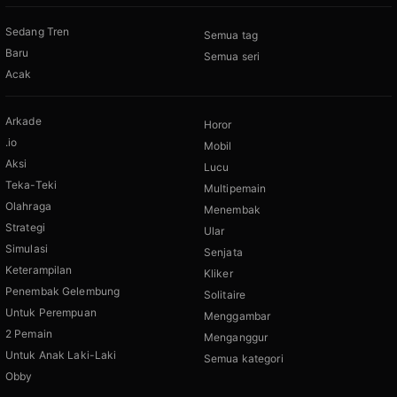
Sedang Tren
Semua tag
Baru
Semua seri
Acak
Arkade
Horor
.io
Mobil
Aksi
Lucu
Teka-Teki
Multipemain
Olahraga
Menembak
Strategi
Ular
Simulasi
Senjata
Keterampilan
Kliker
Penembak Gelembung
Solitaire
Untuk Perempuan
Menggambar
2 Pemain
Menganggur
Untuk Anak Laki-Laki
Semua kategori
Obby