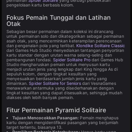
permainan
Spider Solitaire
yang berbagi pendekatan
pengelolaan kartu berbasis kolom.
Fokus Pemain Tunggal dan Latihan
Otak
Sebagian besar permainan dalam koleksi ini dirancang
untuk permainan solo dan dikategorikan sebagai permainan
asah otak, yang mencerminkan keterampilan perencanaan
dan pengenalan pola yang terlibat.
Klondike Solitaire Classic
dari Games Hub Studio menyediakan tantangan penyortiran
kartu standar dengan urutan warna selang-seling dan
pembangunan fondasi.
Spider Solitaire Pro
dari Games Hub
Studio mengharuskan pemain untuk menyusun kartu
menjadi urutan jenis yang lengkap dari King hingga As di
sepuluh kolom, dengan tingkat kesulitan yang
menyesuaikan berdasarkan jumlah jenis kartu yang
dimainkan.
Spider Solitaire for Seniors
dari VesnaGames
menawarkan antarmuka yang disederhanakan dengan
tingkat kesulitan yang dapat disesuaikan, sehingga mudah
diakses oleh lebih banyak pemain.
Fitur Permainan Pyramid Solitaire
Tujuan Mencocokkan Pasangan:
Pemain menghapus
kartu dengan mengidentifikasi pasangan yang berjumlah
target tertentu, biasanya 13.
Pemilihan Berbasis Keterbukaan:
Hanya kartu yang