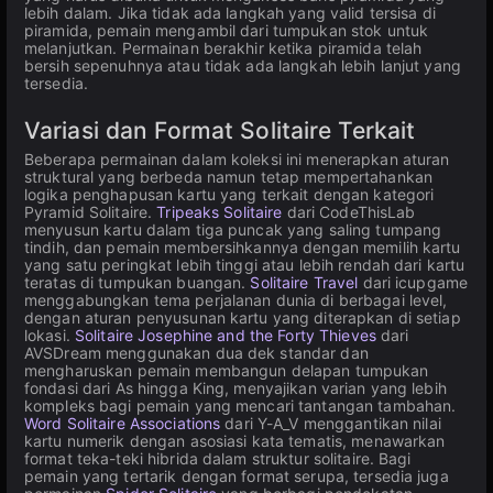
lebih dalam. Jika tidak ada langkah yang valid tersisa di
piramida, pemain mengambil dari tumpukan stok untuk
melanjutkan. Permainan berakhir ketika piramida telah
bersih sepenuhnya atau tidak ada langkah lebih lanjut yang
tersedia.
Variasi dan Format Solitaire Terkait
Beberapa permainan dalam koleksi ini menerapkan aturan
struktural yang berbeda namun tetap mempertahankan
logika penghapusan kartu yang terkait dengan kategori
Pyramid Solitaire.
Tripeaks Solitaire
dari CodeThisLab
menyusun kartu dalam tiga puncak yang saling tumpang
tindih, dan pemain membersihkannya dengan memilih kartu
yang satu peringkat lebih tinggi atau lebih rendah dari kartu
teratas di tumpukan buangan.
Solitaire Travel
dari icupgame
menggabungkan tema perjalanan dunia di berbagai level,
dengan aturan penyusunan kartu yang diterapkan di setiap
lokasi.
Solitaire Josephine and the Forty Thieves
dari
AVSDream menggunakan dua dek standar dan
mengharuskan pemain membangun delapan tumpukan
fondasi dari As hingga King, menyajikan varian yang lebih
kompleks bagi pemain yang mencari tantangan tambahan.
Word Solitaire Associations
dari Y-A_V menggantikan nilai
kartu numerik dengan asosiasi kata tematis, menawarkan
format teka-teki hibrida dalam struktur solitaire. Bagi
pemain yang tertarik dengan format serupa, tersedia juga