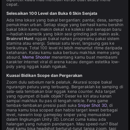
cepat.
Selesaikan 100 Level dan Buka 6 Skin Senjata
Ada lima lokasi yang bakal bergantian: pantai, desa, sampai
pemukiman urban. Setiap stage yang berhasil kamu bersihin
bakal bikin kamu makin dekat ke koleksi skin senapan baru
—hadiah kosmetik yang bikin sesi grinding jadi makin asik.
Brainrot Hunt
nggak bakal nahan progresmu pakai sistem
stamina atau energi. Selesai satu level, langsung gas ke
berikutnya. Total 100 level ini lebih menuntut ritme daripada
ketahanan. Kalau kamu suka berburu makhluk meme yang
absurd,
Meme Shooter
menantang kamu buat membasmi
karakter internet viral di arena kacau dengan estetika low-
poly yang nggak kalah ngakak.
Kuasai Bidikan Scope dan Pergerakan
Zoom dulu sebelum narik pelatuk. Akurasi scope bakal
ngurangin peluru yang terbuang. Bergeraklah ke samping di
sela-sela tembakan biar nggak kena counter. Ada target
yang ngumpet di balik objek? Geser ke kiri atau kanan
sampai makhluk itu pas di tengah reticle. Fans game
tembak-tembakan presisi pasti suka
Sniper Shot 3D
, di
mana kamu bisa scoped dan habisi target lewat berbagai
level, nawarin loop gameplay sniper yang memuaskan
dalam lingkungan Unity 3D. Loncat cuma kalau ada
halangan yang nutupin pandangan. Mau speed-run? Bisa!
Asal kamu bisa headshot berturut-turut tanpa zoom, tapi