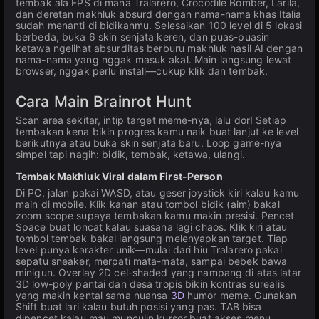
tembak ala FPS di mana Tralarero, Crocodile Bomber, Larila,
dan deretan makhluk absurd dengan nama-nama khas Italia
sudah menanti di bidikanmu. Selesaikan 100 level di 5 lokasi
berbeda, buka 6 skin senjata keren, dan puas-puasin
ketawa ngelihat absurditas berburu makhluk hasil AI dengan
nama-nama yang nggak masuk akal. Main langsung lewat
browser, nggak perlu install—cukup klik dan tembak.
Cara Main Brainrot Hunt
Scan area sekitar, intip target meme-nya, lalu dor! Setiap
tembakan kena bikin progres kamu naik buat lanjut ke level
berikutnya atau buka skin senjata baru. Loop game-nya
simpel tapi nagih: bidik, tembak, ketawa, ulangi.
Tembak Makhluk Viral dalam First-Person
Di PC, jalan pakai WASD, atau geser joystick kiri kalau kamu
main di mobile. Klik kanan atau tombol bidik (aim) bakal
zoom scope supaya tembakan kamu makin presisi. Pencet
Space buat loncat kalau suasana lagi chaos. Klik kiri atau
tombol tembak bakal langsung melenyapkan target. Tiap
level punya karakter unik—mulai dari hiu Tralarero pakai
sepatu sneaker, merpati mata-mata, sampai bebek bawa
minigun. Overlay 2D cel-shaded yang nampang di atas latar
3D low-poly pantai dan desa tropis bikin kontras surealis
yang makin kental sama nuansa
3D
humor meme. Gunakan
Shift buat lari kalau butuh posisi yang pas. TAB bisa
dipencet kalau mau munculin kursor buat akses menu