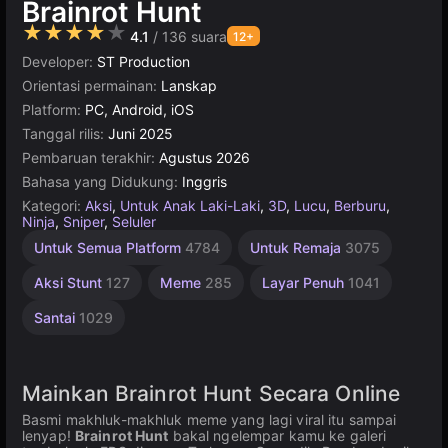
Brainrot Hunt
★★★★★
4.1
/ 136 suara
12+
Developer:
ST Production
Orientasi permainan:
Lanskap
Platform:
PC, Android, iOS
Tanggal rilis:
Juni 2025
Pembaruan terakhir:
Agustus 2026
Bahasa yang Didukung:
Inggris
Kategori:
Aksi
,
Untuk Anak Laki-Laki
,
3D
,
Lucu
,
Berburu
,
Ninja
,
Sniper
,
Seluler
Kecanduan
Desktop
Rekomendasi
Rusia
Unity
Hewan
Seru
Ledakan
Online
Indie
1
Untuk Semua Platform
4784
Untuk Remaja
3075
Perhiasan
2849
Pemain
Terbaik
Terbaik
online
Brainrot
1798
Online
5172
2937
3571
3175
5025
4134
1219
Italia
208
Aksi Stunt
127
Meme
285
Layar Penuh
1041
122
Santai
1029
Mainkan Brainrot Hunt Secara Online
Basmi makhluk-makhluk meme yang lagi viral itu sampai
lenyap!
Brainrot Hunt
bakal ngelempar kamu ke galeri