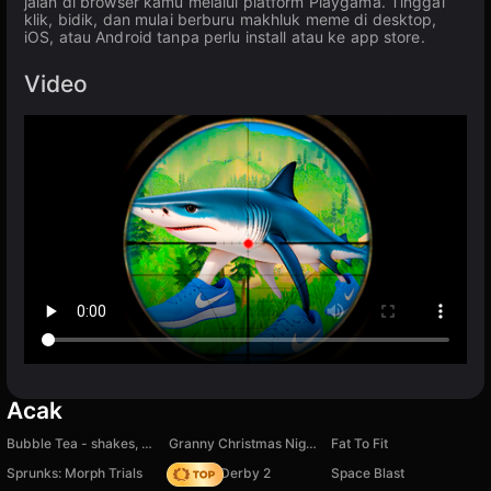
jalan di browser kamu melalui platform Playgama. Tinggal
klik, bidik, dan mulai berburu makhluk meme di desktop,
iOS, atau Android tanpa perlu install atau ke app store.
Video
Acak
Bubble Tea - shakes, boba, coffee
Granny Christmas Nightmare
Fat To Fit
Sprunks: Morph Trials
Zombie Derby 2
Space Blast