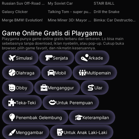
Russian Suv Off-Road Online
My Soviet Car
STAIR BALL
Galaxy Clicker
Talking Tom - super puzzle
Drill the Snake
Merge BMW: Evolution!
Mine Miner 3D: Mayor of Dream Island
Bimka: Car Destruction and Accident Simulator
Game Online Gratis di Playgama
Playgama punya game online gratis terbaru dan terkeren. Lo bisa main
sebebasnya tanpa download, iklan nyebelin, atau pop-up. Cukup buka
browser, pilih game favorit, dan nikmatin keseruannya.
Simulasi
Senjata
Arkade
Olahraga
Mobil
Multipemain
Obby
Menganggur
Ular
Teka-Teki
Untuk Perempuan
Penembak Gelembung
Keterampilan
Menggambar
Untuk Anak Laki-Laki