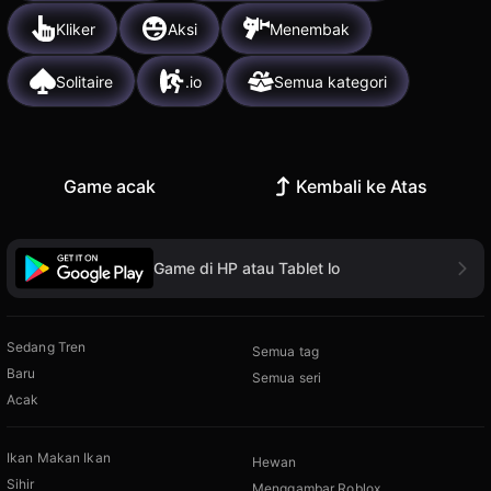
Kliker
Aksi
Menembak
Solitaire
.io
Semua kategori
Game acak
Kembali ke Atas
Game di HP atau Tablet lo
Sedang Tren
Semua tag
Baru
Semua seri
Acak
Ikan Makan Ikan
Hewan
Sihir
Menggambar Roblox