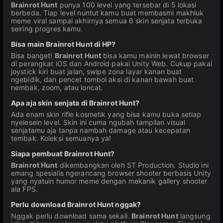
Brainrot Hunt
punya 100 level yang tersebar di 5 lokasi
berbeda. Tiap level nuntut kamu buat membasmi makhluk
meme viral sampai akhirnya semua 6 skin senjata terbuka
seiring progres kamu.
Bisa main Brainrot Hunt di HP?
Bisa banget!
Brainrot Hunt
bisa kamu mainin lewat browser
di perangkat iOS dan Android pakai Unity Web. Cukup pakai
joystick kiri buat jalan, swipe zona layar kanan buat
ngebidik, dan pencet tombol aksi di kanan bawah buat
nembak, zoom, atau loncat.
Apa aja skin senjata di Brainrot Hunt?
Ada enam skin rifle kosmetik yang bisa kamu buka setiap
nyelesein level. Skin ini cuma ngubah tampilan visual
senjatamu aja tanpa nambah damage atau kecepatan
tembak. Koleksi semuanya ya!
Siapa pembuat Brainrot Hunt?
Brainrot Hunt
dikembangkan oleh ST Production. Studio ini
emang spesialis ngerancang browser shooter berbasis Unity
yang nyatuin humor meme dengan mekanik gallery shooter
ala FPS.
Perlu download Brainrot Hunt nggak?
Nggak perlu download sama sekali.
Brainrot Hunt
langsung