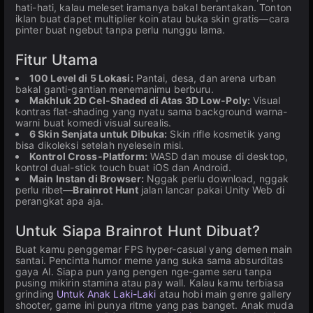
hati-hati, kalau meleset iramanya bakal berantakan. Tonton
iklan buat dapet multiplier koin atau buka skin gratis—cara
pinter buat ngebut tanpa perlu nunggu lama.
Fitur Utama
100 Level di 5 Lokasi:
Pantai, desa, dan arena urban
bakal ganti-gantian menemanimu berburu.
Makhluk 2D Cel-Shaded di Atas 3D Low-Poly:
Visual
kontras flat-shading yang nyatu sama background warna-
warni buat komedi visual surealis.
6 Skin Senjata untuk Dibuka:
Skin rifle kosmetik yang
bisa dikoleksi setelah nyelesein misi.
Kontrol Cross-Platform:
WASD dan mouse di desktop,
kontrol dual-stick touch buat iOS dan Android.
Main Instan di Browser:
Nggak perlu download, nggak
perlu ribet—
Brainrot Hunt
jalan lancar pakai Unity Web di
perangkat apa aja.
Untuk Siapa Brainrot Hunt Dibuat?
Buat kamu penggemar FPS hyper-casual yang demen main
santai. Pencinta humor meme yang suka sama absurditas
gaya AI. Siapa pun yang pengen nge-game seru tanpa
pusing mikirin stamina atau pay wall. Kalau kamu terbiasa
grinding
Untuk Anak Laki-Laki
atau hobi main genre gallery
shooter, game ini punya ritme yang pas banget. Anak muda