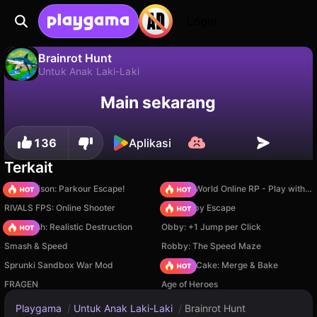
Login
Brainrot Hunt
Untuk Anak Laki-Laki
Tidak
Simpan
Simpan progresnya!
Brainrot Hunt adalah game untuk anak laki-laki gratis oleh ST Production. Mainkan online di Playgama.
Main sekarang
136
Aplikasi
Terkait
Barry Prison: Parkour Escape!
Sprunki World Online RP - Play with Friends!
RIVALS FPS: Online Shooter
Your Obby Escape
Car Crush: Realistic Destruction
Obby: +1 Jump per Click
Smash & Speed
Robby: The Speed Maze
Sprunki Sandbox War Mod
Piece of Cake: Merge & Bake
FRAGEN
Age of Heroes
Playgama
/
Untuk Anak Laki-Laki
/
Brainrot Hunt