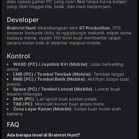
atau casual gamer PC yang nyari
Aksi
tanpa kurva belajar
yang ribet tinggal klik, bidik, dan main berjam-jam.
Developer
Brainrot Hunt
dikembangkan oleh
ST Production
. FPS
browser berbasis Unity ini nggabungin mekanik sniper sama
budaya meme, nyajiin 100 level buat membantai target
secara instan baik di desktop maupun mobile.
Kontrol
WASD (PC) / Joystick Kiri (Mobile)
: Jalan berkeliling
arena
LMB (PC) / Tombol Tembak (Mobile)
: Tembak target
RMB (PC) / Tombol Bidik (Mobile)
: Aktifkan scope buat
presisi
Space (PC) / Tombol Loncat (Mobile)
: Loncat buat
lewatin rintangan
Shift (PC)
: Lari sprint buat pindah posisi
TAB (PC)
: Munculin kursor buat akses menu
Zona Layar Kanan (Mobile)
: Swipe buat muter arah
kamera
FAQ
Ada berapa level di Brainrot Hunt?