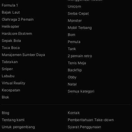
Formula 1
Unicorn
Bajak Laut
Serba Cepat
Olahraga 2 Pemain
Monster
Helikopter
Mobil Terbang
Hardcore Ekstrem
Bom
Sepak Bola
Pemula
Toca Boca
Tank
Manajemen Sumber Daya
2 pemain retro
Tabrakan
Tenis Meja
Sniper
Backflip
Labubu
Obby
Virtual Reality
Natal
Kecepatan
Semua kategori
Blok
Blog
Kontak
Tentang kami
Pemberitahuan Take-down
Untuk pengembang
Syarat Penggunaan