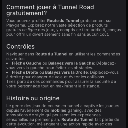
Comment jouer à Tunnel Road
gratuitement?
Vous pouvez profiter
Route du Tunnel
gratuitement sur
Playgama. Explorez notre vaste sélection de produits
gratuits
en ligne
des jeux, y compris ce titre addictif, conçus
pour offrir un divertissement sans fin sans aucun coût.
Contrôles
Naviguer dans
Route du Tunnel
en utilisant les commandes
suivantes:
Flèche Gauche
ou
Balayez vers la Gauche
: Déplacez-
vous vers la gauche pour éviter les obstacles.
Flèche Droite
ou
Balayez vers la Droite
: Déplacez-vous
à droite pour changer de voie et éviter les collisions.
Tirez parti de ces commandes pour assurer la sécurité de
votre personnage tout en maximisant la distance.
Histoire ou origine
Le genre des jeux de course en tunnel a captivé les joueurs
depuis l'avènement de
mobiles
gaming, avec des
innovations de style qui poussent les expériences
sensorielles au premier plan.
Route du Tunnel
fait partie de
cette évolution, mélangeant une action rapide avec des