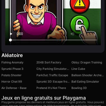
Aléatoire
Fishing Anomaly
2048 Sort Factory
Obby: Dragon Training
Sprunki Phase 3
City Parking Simulator 2D
Line Cube
Potato Shooter
ParkOut: Traffic Escape
Balloon Shooter Archery Game
Horror Chat 99
Sprunki 3D: Escape from Prison
Ball Eating Simulator
Air Defense - Base
Pretend It's Not There
Bowling 3D
Jeux en ligne gratuits sur Playgama
Playgama propose les derniers et meilleurs jeux en ligne gratuits. Vous pouvez
vous amuser sans interruptions de téléchargements, de publicités intrusives