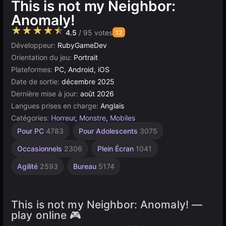
This is not my Neighbor:
Anomaly!
★★★★★
4.5
/ 95 votes
12
Développeur:
RubyGameDev
Orientation du jeu:
Portrait
Plateformes:
PC, Android, iOS
Date de sortie:
décembre 2025
Dernière mise à jour:
août 2026
Langues prises en charge:
Anglais
Catégories:
Horreur
,
Monstre
,
Mobiles
Étranges
Russes
Navigateur
Haute
Pour
À 1
Pour PC
4783
Pour Adolescents
3075
Joueur
Qualité
Enfants
1798
5024
72
4141
3571
1480
Occasionnels
2306
Plein Écran
1041
Agilité
2593
Bureau
5174
This is not my Neighbor: Anomaly! —
play online 🎮