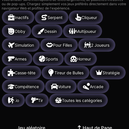
ou de pop-ups. Chargez simplement vos jeux préférés directement dans votre
navigateur Web et profitez de l'expérience.
Inactifs
Serpent
Cliqueur
Obby
Dessin
Multijoueur
Simulation
Pour Filles
2 Joueurs
Armes
Sports
Horreur
Casse-tête
Tireur de Bulles
Stratégie
Compétence
Voiture
Arcade
.io
Tir
Toutes les catégories
Jeu aléatoire
Haut de Page