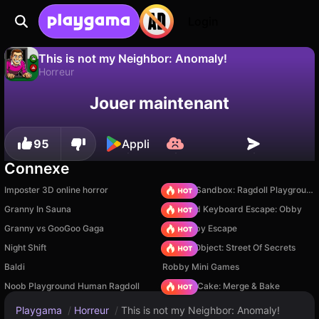
Login
This is not my Neighbor: Anomaly!
Horreur
Sauvegardez la
Non
Enregistrer
Jouer maintenant
This is not my Neighbor: Anomaly! est un jeu de horreur gratuit par RubyGameDev. Joue-y en ligne sur Playgama.
progression !
95
Appli
Connexe
Imposter 3D online horror
Sprunki Sandbox: Ragdoll Playground Mode
Granny In Sauna
+1 Speed Keyboard Escape: Obby
Granny vs GooGoo Gaga
Your Obby Escape
Night Shift
Hidden Object: Street Of Secrets
Baldi
Robby Mini Games
Noob Playground Human Ragdoll
Piece of Cake: Merge & Bake
Playgama
/
Horreur
/
This is not my Neighbor: Anomaly!