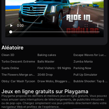
Aléatoire
Clean 3D
Baking cakes
Escape Waves for Lucky Blocks
Turbo Descent: Extreme
Balls Master
Zumba Mania
Sueta Online
Find Visitors - 99 Nights
Parking Now
The Flowers Merge and Sell Bouquets
2048 Drop
Pull Up Simulator
Obby: Car Wash Tycoon
Draw Mobs, Bloggers and Mine Memes!
Bubble Shooter: Tap & Pop
Jeux en ligne gratuits sur Playgama
Playgama propose les derniers et meilleurs jeux en ligne gratuits. Vous pouvez
vous amuser sans interruptions de téléchargements, de publicités intrusives
ou de pop-ups. Chargez simplement vos jeux préférés directement dans votre
navigateur Web et profitez de l'expérience.