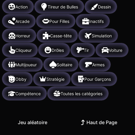
Action
Tireur de Bulles
Dessin
Arcade
Pour Filles
Inactifs
Horreur
Casse-tête
Simulation
Cliqueur
Drôles
Tir
Voiture
Multijoueur
Solitaire
Armes
Obby
Stratégie
Pour Garçons
Compétence
Toutes les catégories
Jeu aléatoire
Haut de Page