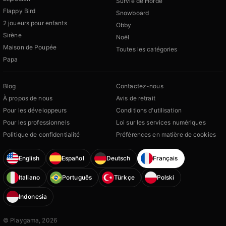
Survie de Horde
Flappy Bird
Snowboard
2 joueurs pour enfants
Obby
Sirène
Noël
Maison de Poupée
Toutes les catégories
Papa
Blog
Contactez-nous
À propos de nous
Avis de retrait
Pour les développeurs
Conditions d'utilisation
Pour les professionnels
Loi sur les services numériques
Politique de confidentialité
Préférences en matière de cookies
English
Español
Deutsch
Français
Italiano
Português
Türkçe
Polski
Indonesia
© Playgama, 2026