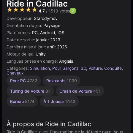
Ride in Cadillac
★★★★★
4.7
/ 1510 votes
7
Développeur:
Starodymov
Orientation du jeu:
Paysage
Plateformes:
PC, Android, iOS
Date de sortie:
janvier 2023
Dernière mise à jour:
août 2026
Moteur de jeu:
Unity
Langues prises en charge:
Anglais
Catégories:
Simulation
,
Pour Garçons
,
3D
,
Voiture
,
Conduite
,
Cheveux
Indépendants
Monde
Navigateur
Unity
Haute
Pour PC
4783
Relaxants
1030
Qualité
Ouvert
en
5024
1220
ligne
3571
382
Tuning de Voiture
87
Crash de Voiture
491
3175
Bureau
5174
À 1 Joueur
4143
À propos de Ride in Cadillac
Ride in Cadillac, c'est l'incarnation de la détente pure. Vous