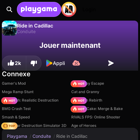
Login
Ride in Cadillac
Conduite
Sauvegardez la
Non
Enregistrer
Ride in Cadillac est un jeu de conduite gratuit par Starodymov. Joue-y en ligne sur Playgama.
Jouer maintenant
progression !
2k
Appli
Connexe
Gamer's Mod
Your Obby Escape
Mega Ramp Stunt
Cat and Granny
Car Crush: Realistic Destruction
Stickman Rebirth
BMG Crash Test
Piece of Cake: Merge & Bake
Smash & Speed
RIVALS FPS: Online Shooter
Online Car Destruction Simulator 3D
Age of Heroes
Playgama
/
Conduite
/
Ride in Cadillac