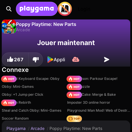
Login
Poppy Playtime: New Parts
Arcade
Sauvegardez la
Non
Enregistrer
Jouer maintenant
Poppy Playtime: New Parts est un jeu de arcade gratuit par HC Games. Joue-y en ligne sur Playgama.
progression !
267
Appli
Connexe
+1 Speed Keyboard Escape: Obby
Barry Prison: Parkour Escape!
Obby: Mini-Games
Arrow Puzzle
Obby: +1 Jump per Click
Piece of Cake: Merge & Bake
Stickman Rebirth
Imposter 3D online horror
Steal and Catch Obby: Mini-Games
Playground Man Mod! Web of Destruction!
Soccer Random
Hedgies
Playgama
/
Arcade
/
Poppy Playtime: New Parts