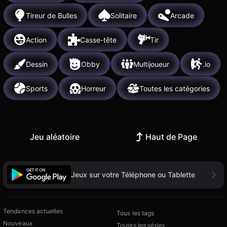
Tireur de Bulles
Solitaire
Arcade
Action
Casse-tête
Tir
Dessin
Obby
Multijoueur
.io
Sports
Horreur
Toutes les catégories
Jeu aléatoire
Haut de Page
Jeux sur votre Téléphone ou Tablette
Tendances actuelles
Tous les tags
Nouveaux
Toutes les séries