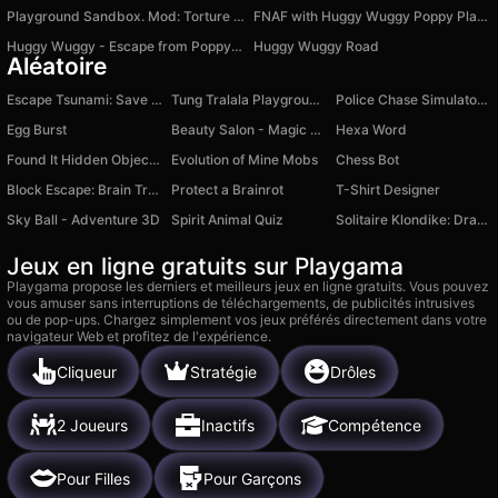
Playground Sandbox. Mod: Torture Ragdoll
FNAF with Huggy Wuggy Poppy Playtime
Huggy Wuggy - Escape from Poppy Playtime
Huggy Wuggy Road
Aléatoire
Escape Tsunami: Save and Steal Brainrot
Tung Tralala Playground: Italian Meme Sandbox
Police Chase Simulator Online
Egg Burst
Beauty Salon - Magic Princess
Hexa Word
Found It Hidden Object Game
Evolution of Mine Mobs
Chess Bot
Block Escape: Brain Training
Protect a Brainrot
T-Shirt Designer
Sky Ball - Adventure 3D
Spirit Animal Quiz
Solitaire Klondike: Draw 1 or 3 cards
Jeux en ligne gratuits sur Playgama
Playgama propose les derniers et meilleurs jeux en ligne gratuits. Vous pouvez
vous amuser sans interruptions de téléchargements, de publicités intrusives
ou de pop-ups. Chargez simplement vos jeux préférés directement dans votre
navigateur Web et profitez de l'expérience.
Cliqueur
Stratégie
Drôles
2 Joueurs
Inactifs
Compétence
Pour Filles
Pour Garçons