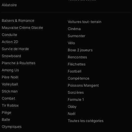
Aléatoire
Baisers & Romance
Voitures tout-terrain
Mauvaise Crème Glacée
Cinéma
Conduite
Surmonter
Action 2D
Vélo
Survie de Horde
Boxe 2 joueurs
Snowboard
Rencontres
Planche à Roulettes
Fléchettes
Among Us
Football
Père Noël
Compétence
Volleyball
Poissons Mangent
Stickman
Sorcières
Combat
Formule 1
Tir Roblox
Obby
Piège
Noël
Balle
Toutes les catégories
Olympiques