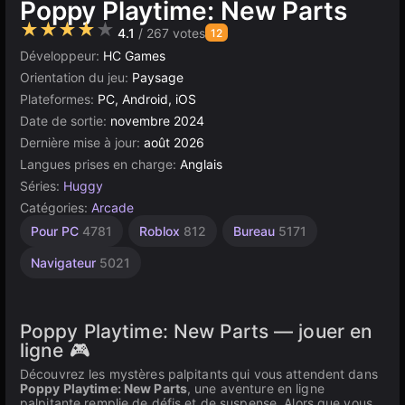
Poppy Playtime: New Parts
★★★★★
4.1
/ 267 votes
12
Développeur:
HC Games
Orientation du jeu:
Paysage
Plateformes:
PC, Android, iOS
Date de sortie:
novembre 2024
Dernière mise à jour:
août 2026
Langues prises en charge:
Anglais
Séries:
Huggy
Catégories:
Arcade
Pour PC
4781
Roblox
812
Bureau
5171
Navigateur
5021
Poppy Playtime: New Parts — jouer en
ligne 🎮
Découvrez les mystères palpitants qui vous attendent dans
Poppy Playtime: New Parts
, une aventure en ligne
palpitante remplie de défis et de suspense. Alors que vous