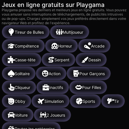
Jeux en ligne gratuits sur Playgama
Playgama propose les derniers et meilleurs jeux en ligne gratuits. Vous pouvez
vous amuser sans interruptions de téléchargements, de publicités intrusives
ou de pop-ups. Chargez simplement vos jeux préférés directement dans votre
navigateur Web et profitez de l'expérience.
Tireur de Bulles
Multijoueur
Compétence
Horreur
Arcade
Casse-tête
Serpent
Dessin
Solitaire
Action
Pour Garçons
Cliqueur
Inactifs
Pour Filles
Obby
Simulation
Sports
Tir
Voiture
2 Joueurs
Toutes les catégories