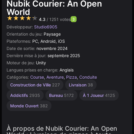
Nubik Courier: An Open
World
★★★★★
4.3
/ 1251 votes
3
Développeur:
Studio6905
Orientation du jeu:
Paysage
Plateformes:
PC, Android, iOS
Date de sortie:
novembre 2024
Dernière mise à jour:
septembre 2025
Moteur de jeu:
Unity
Langues prises en charge:
Anglais
Catégories:
Course
,
Aventure
,
Pizza
,
Conduite
Navigateur
Unity
Construction de Ville
227
Livraison
38
en
5026
ligne
Addictifs
2935
Bureau
5172
À 1 Joueur
4125
3177
Monde Ouvert
382
À propos de Nubik Courier: An Open