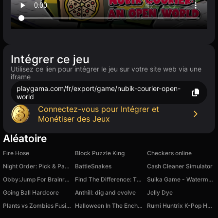
Intégrer ce jeu
Utilisez ce lien pour intégrer le jeu sur votre site web via une
iframe
playgama.com/fr/export/game/nubik-courier-open-
world
Connectez-vous pour Intégrer et
Monétiser des Jeux
Aléatoire
Fire Hose
Block Puzzle King
Checkers online
Night Order: Pick & Pack
BattleSnakes
Cash Cleaner Simulator
Obby:Jump For Brainrots!
Find The Difference: The Best
Suika Game - Watermelon Game
Going Ball Hardcore
Anthill: dig and evolve
Jelly Dye
Plants vs Zombies Fusion Nightmare
Halloween In The Enchanted Forest
Rumi Huntrix K-Pop Hunters