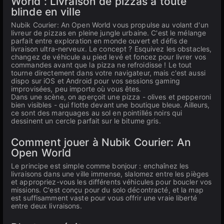
World : Livraison de pizzas à toute
blinde en ville
Nubik Courier: An Open World vous propulse au volant d'un
livreur de pizzas en pleine jungle urbaine. C'est le mélange
parfait entre exploration en monde ouvert et défis de
livraison ultra-nerveux. Le concept ? Esquivez les obstacles,
changez de véhicule au pied levé et foncez pour livrer vos
commandes avant que la pizza ne refroidisse ! Le tout
tourne directement dans votre navigateur, mais c'est aussi
dispo sur iOS et Android pour vos sessions gaming
improvisées, peu importe où vous êtes.
Dans une scène, on aperçoit une pizza - olives et pepperoni
bien visibles - qui flotte devant une boutique bleue. Ailleurs,
ce sont des marquages au sol en pointillés noirs qui
dessinent un cercle parfait sur le bitume gris.
Comment jouer à Nubik Courier: An
Open World
Le principe est simple comme bonjour : enchaînez les
livraisons dans une ville immense, slalomez entre les pièges
et appropriez-vous les différents véhicules pour boucler vos
missions. C'est conçu pour du solo décontracté, et la map
est suffisamment vaste pour vous offrir une vraie liberté
entre deux livraisons.