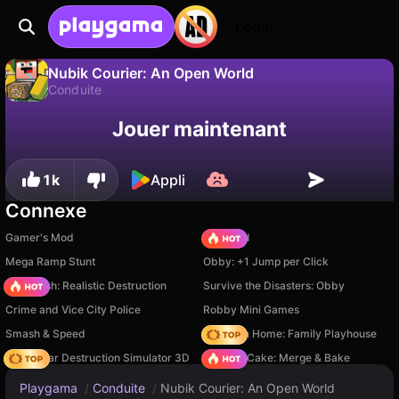
Login
Nubik Courier: An Open World
Conduite
Sauvegardez la
Non
Enregistrer
Jouer maintenant
Nubik Courier: An Open World est un jeu de conduite gratuit par Studio6905. Joue-y en ligne sur Playgama.
progression !
1k
Appli
Connexe
Gamer's Mod
TB World
Mega Ramp Stunt
Obby: +1 Jump per Click
Car Crush: Realistic Destruction
Survive the Disasters: Obby
Crime and Vice City Police
Robby Mini Games
Smash & Speed
My Town Home: Family Playhouse
Online Car Destruction Simulator 3D
Piece of Cake: Merge & Bake
Playgama
/
Conduite
/
Nubik Courier: An Open World