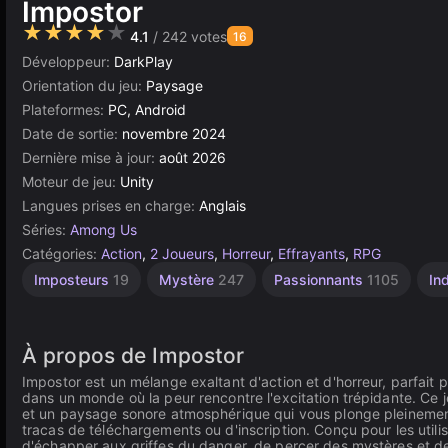
Impostor
★★★★★
4.1
/ 242 votes
16
Développeur:
DarkPlay
Orientation du jeu:
Paysage
Plateformes:
PC, Android
Date de sortie:
novembre 2024
Dernière mise à jour:
août 2026
Moteur de jeu:
Unity
Langues prises en charge:
Anglais
Séries:
Among Us
Catégories:
Action
,
2 Joueurs
,
Horreur
,
Effrayants
,
RPG
Monde
Navigateur
Survivants
Imposteurs
19
Mystère
247
Passionnants
1105
In
Ouvert
5024
91
382
À propos de Impostor
Impostor est un mélange exaltant d'action et d'horreur, parfait p
dans un monde où la peur rencontre l'excitation trépidante. Ce
et un paysage sonore atmosphérique qui vous plonge pleinement
tracas de téléchargements ou d'inscription. Conçu pour les utili
d'échapper aux griffes du danger, de percer des mystères et de