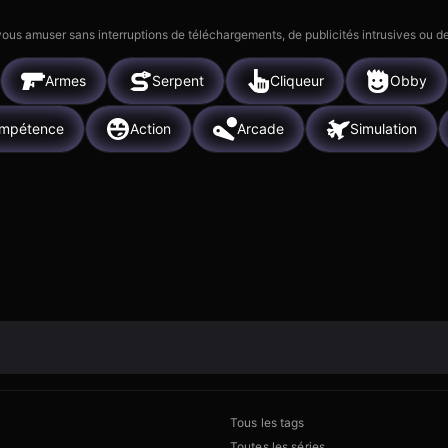
 vous amuser sans interruptions de téléchargements, de publicités intrusives ou
Armes
Serpent
Cliqueur
Obby
mpétence
Action
Arcade
Simulation
Tous les tags
Toutes les séries