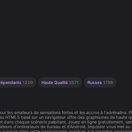
dépendants
1220
Haute Qualité
3571
Russes
1798
our les amateurs de sensations fortes et les accros à l'adrénaline. 
 jeu HTML5 basé sur un navigateur offre des graphismes de haute qu
 dans chaque scénario palpitant. Jouez en ligne gratuitement, san
sateurs d'ordinateurs de bureau et d'Android, Impostor vous met au 
 survivre dans cette passionnante aventure à la première personne