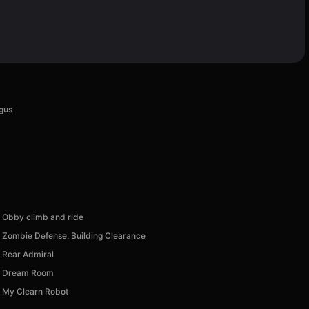
gus
Obby climb and ride
Zombie Defense: Building Clearance
Rear Admiral
Dream Room
My Clearn Robot