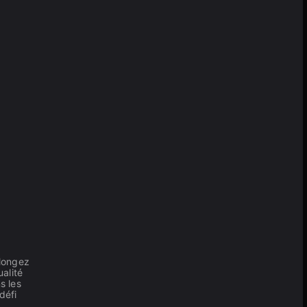
Plongez
alité
s les
défi
.