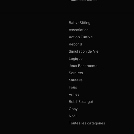
Baby-Sitting
Association
Action Furtive
Rebond
Simulation de Vie
Logique
Jeux Backrooms
Sorciers
Militaire
Fous
Armes
Bob l'Escargot
Obby
Noël
Toutes les catégories