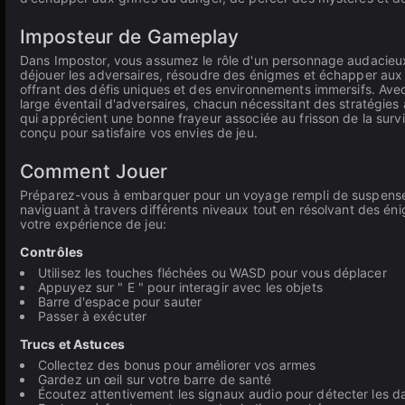
Imposteur de Gameplay
Dans Impostor, vous assumez le rôle d'un personnage audacieux 
déjouer les adversaires, résoudre des énigmes et échapper aux
offrant des défis uniques et des environnements immersifs. Ave
large éventail d'adversaires, chacun nécessitant des stratégies
qui apprécient une bonne frayeur associée au frisson de la surv
conçu pour satisfaire vos envies de jeu.
Comment Jouer
Préparez-vous à embarquer pour un voyage rempli de suspense et
naviguant à travers différents niveaux tout en résolvant des éni
votre expérience de jeu:
Contrôles
Utilisez les touches fléchées ou WASD pour vous déplacer
Appuyez sur " E " pour interagir avec les objets
Barre d'espace pour sauter
Passer à exécuter
Trucs et Astuces
Collectez des bonus pour améliorer vos armes
Gardez un œil sur votre barre de santé
Écoutez attentivement les signaux audio pour détecter les d