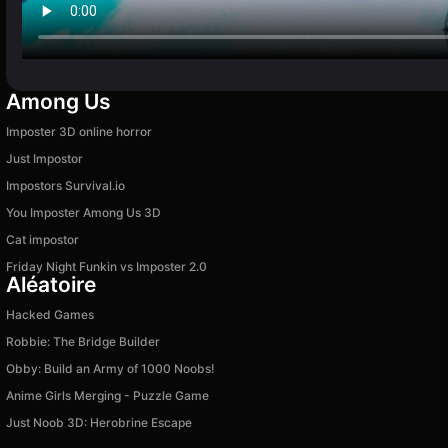
Among Us
Imposter 3D online horror
Just Impostor
Impostors Survival.io
You Imposter Among Us 3D
Cat impostor
Friday Night Funkin vs Imposter 2.0
Aléatoire
Hacked Games
Robbie: The Bridge Builder
Obby: Build an Army of 1000 Noobs!
Anime Girls Merging - Puzzle Game
Just Noob 3D: Herobrine Escape