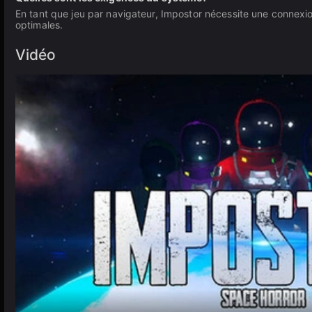
En tant que jeu par navigateur, Impostor nécessite une connex
optimales.
Vidéo