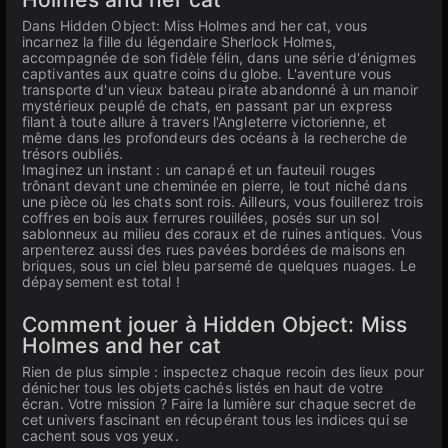
Dans Hidden Object: Miss Holmes and her cat, vous
incarnez la fille du légendaire Sherlock Holmes,
accompagnée de son fidèle félin, dans une série d'énigmes
captivantes aux quatre coins du globe. L'aventure vous
transporte d'un vieux bateau pirate abandonné à un manoir
mystérieux peuplé de chats, en passant par un express
filant à toute allure à travers l'Angleterre victorienne, et
même dans les profondeurs des océans à la recherche de
trésors oubliés.
Imaginez un instant : un canapé et un fauteuil rouges
trônant devant une cheminée en pierre, le tout niché dans
une pièce où les chats sont rois. Ailleurs, vous fouillerez trois
coffres en bois aux ferrures rouillées, posés sur un sol
sablonneux au milieu des coraux et de ruines antiques. Vous
arpenterez aussi des rues pavées bordées de maisons en
briques, sous un ciel bleu parsemé de quelques nuages. Le
dépaysement est total !
Comment jouer à Hidden Object: Miss
Holmes and her cat
Rien de plus simple : inspectez chaque recoin des lieux pour
dénicher tous les objets cachés listés en haut de votre
écran. Votre mission ? Faire la lumière sur chaque secret de
cet univers fascinant en récupérant tous les indices qui se
cachent sous vos yeux.