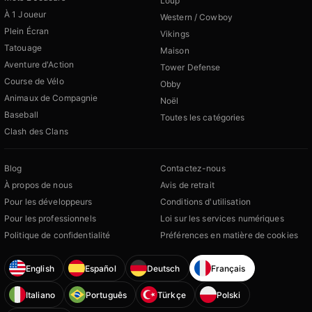
Loup
À 1 Joueur
Western / Cowboy
Plein Écran
Vikings
Tatouage
Maison
Aventure d'Action
Tower Defense
Course de Vélo
Obby
Animaux de Compagnie
Noël
Baseball
Toutes les catégories
Clash des Clans
Blog
Contactez-nous
À propos de nous
Avis de retrait
Pour les développeurs
Conditions d'utilisation
Pour les professionnels
Loi sur les services numériques
Politique de confidentialité
Préférences en matière de cookies
English
Español
Deutsch
Français
Italiano
Português
Türkçe
Polski