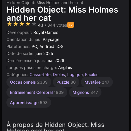
Hidden Object: Miss Holmes and her cat
Hidden Object: Miss Holmes
and her cat
★★★★★
4.1
/ 344 votes
12
Développeur:
Royal Games
Orientation du jeu:
Paysage
Plateformes:
PC, Android, iOS
Date de sortie:
juin 2025
Dernière mise à jour:
mai 2026
Langues prises en charge:
Anglais
Catégories:
Casse-tête
,
Drôles
,
Logique
,
Faciles
Chercher
Esprit
Trafic
Simples
Construct
Pour
Occasionnels
2309
Puzzle
80
Mystère
247
Enfants
1239
118
1572
500
et
Trouver
1477
Entraînement Cérébral
1909
Mignons
847
179
Apprentissage
593
À propos de Hidden Object: Miss
Holmes and her cat