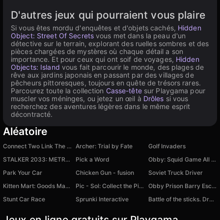
D'autres jeux qui pourraient vous plaire
Si vous êtes mordu d'enquêtes et d'objets cachés,
Hidden
Object: Street Of Secrets
vous met dans la peau d'un
détective sur le terrain, explorant des ruelles sombres et des
pièces chargées de mystères où chaque détail a son
importance. Et pour ceux qui ont soif de voyages,
Hidden
Objects: Island
vous fait parcourir le monde, des plages de
rêve aux jardins japonais en passant par des villages de
pêcheurs pittoresques, toujours en quête de trésors rares.
Parcourez toute la collection
Casse-tête
sur Playgama pour
muscler vos méninges, ou jetez un œil à
Drôles
si vous
recherchez des aventures légères dans le même esprit
décontracté.
Aléatoire
Connect Two Link The Fish
Archer: Trial by Fate
Golf Invaders
STALKER 2033: METRO Zombies
Pick a Word
Obby: Squid Game All Modes Season 1
Park Your Car
Chicken Gun - fusion
Soviet Truck Driver
Kitten Mart: Goods Match & Clear
Pic - Sol: Collect the Picture
Obby Prison Barry Escape
Stunt Car Race
Sprunki Interactive
Battle of the sticks. Dragon Fight
Jeux en ligne gratuits sur Playgama