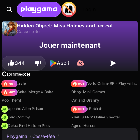
Login
Hidden Object: Miss Holmes and her cat
Casse-tête
Sauvegardez la
Non
Enregistrer
Jouer maintenant
progression !
Hidden Object: Miss Holmes and her cat est un jeu de casse-tête gratuit par Royal Games. Joue-y en ligne sur Playgama.
344
Appli
Connexe
Arrow Puzzle
Sprunki World Online RP - Play with Friends!
Piece of Cake: Merge & Bake
Obby: Mini-Games
Pop Them!
Cat and Granny
Escape the Alien Prison
Stickman Rebirth
Cosmic Convoy
RIVALS FPS: Online Shooter
PetDoku: Find Hidden Pets
Age of Heroes
Playgama
/
Casse-tête
/