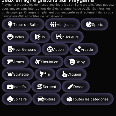
Playgama propose les derniers et meilleurs jeux en ligne gratuits. Vous pouvez
vous amuser sans interruptions de téléchargements, de publicités intrusives
ou de pop-ups. Chargez simplement vos jeux préférés directement dans votre
navigateur Web et profitez de l'expérience.
Tireur de Bulles
Multijoueur
Sports
Drôles
.io
2 Joueurs
Pour Garçons
Action
Arcade
Armes
Simulation
Obby
Stratégie
Tir
Cliqueur
Inactifs
Serpent
Dessin
Solitaire
Voiture
Toutes les catégories