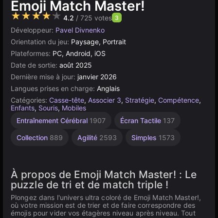
Emoji Match Master!
★★★★★
4.2
/ 725 votes
3
Développeur:
Pavel Divnenko
Orientation du jeu:
Paysage, Portrait
Plateformes:
PC, Android, iOS
Date de sortie:
août 2025
Dernière mise à jour:
janvier 2026
Langues prises en charge:
Anglais
Catégories:
Casse-tête
,
Associer 3
,
Stratégie
,
Compétence
,
Enfants
,
Souris
,
Mobiles
Entraînement Cérébral
1907
Écran Tactile
137
Collection
889
Agilité
2593
Simples
1573
À propos de Emoji Match Master! : Le
puzzle de tri et de match triple !
Plongez dans l'univers ultra coloré de Emoji Match Master!,
où votre mission est de trier et de faire correspondre des
émojis pour vider vos étagères niveau après niveau. Tout