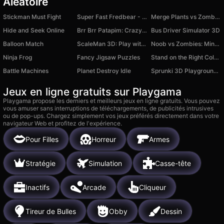
Aléatoire
Stickman Must Fight
Super Fast Fredbear - Hello Neighbour
Merge Plants vs Zombies
Hide and Seek Online
Brr Brr Patapim: Crazy Runner Game
Bus Driver Simulator 3D
Balloon Match
ScaleMan 3D: Play with Size and Run!
Noob vs Zombies: Mine Madness
Ninja Frog
Fancy Jigsaw Puzzles
Stand on the Right Color, Robby!
Battle Machines
Planet Destroy Idle
Sprunki 3D Playground Sandbox
Jeux en ligne gratuits sur Playgama
Playgama propose les derniers et meilleurs jeux en ligne gratuits. Vous pouvez
vous amuser sans interruptions de téléchargements, de publicités intrusives
ou de pop-ups. Chargez simplement vos jeux préférés directement dans votre
navigateur Web et profitez de l'expérience.
Pour Filles
Horreur
Armes
Stratégie
Simulation
Casse-tête
Inactifs
Arcade
Cliqueur
Tireur de Bulles
Obby
Dessin