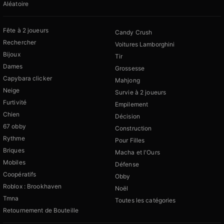
Aléatoire
Fête à 2 joueurs
Candy Crush
Rechercher
Voitures Lamborghini
Bijoux
Tir
Dames
Grossesse
Capybara clicker
Mahjong
Neige
Survie à 2 joueurs
Furtivité
Empilement
Chien
Décision
67 obby
Construction
Rythme
Pour Filles
Briques
Macha et l'Ours
Mobiles
Défense
Coopératifs
Obby
Roblox : Brookhaven
Noël
Tmna
Toutes les catégories
Retournement de Bouteille