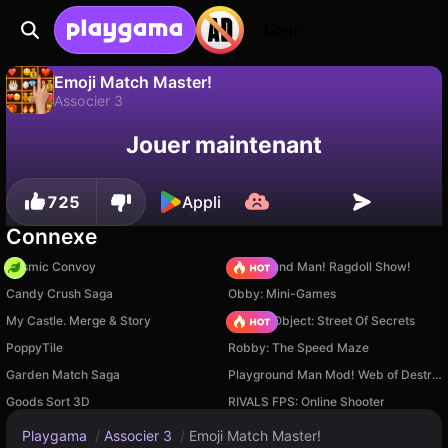
Login
Emoji Match Master!
Associer 3
Sauvegardez la
Non
Enregistrer
Jouer maintenant
Emoji Match Master! est un jeu de associer 3 gratuit par Pavel Divnenko. Joue-y en ligne sur Playgama.
progression !
725
Appli
Connexe
Cosmic Convoy
Playground Man! Ragdoll Show!
Candy Crush Saga
Obby: Mini-Games
My Castle. Merge & Story
Hidden Object: Street Of Secrets
PoppyTile
Robby: The Speed Maze
Garden Match Saga
Playground Man Mod! Web of Destruction!
Goods Sort 3D
RIVALS FPS: Online Shooter
Playgama
/
Associer 3
/
Emoji Match Master!