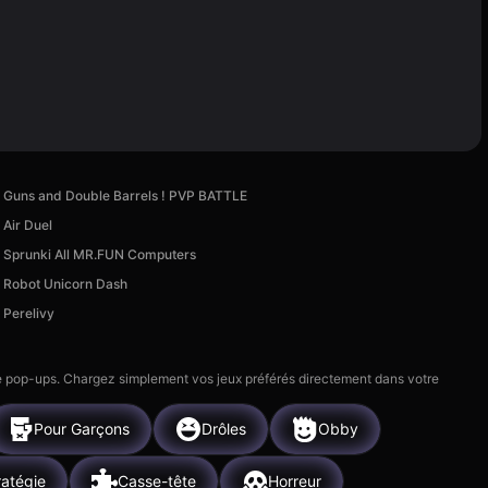
Guns and Double Barrels ! PVP BATTLE
Air Duel
Sprunki All MR.FUN Computers
Robot Unicorn Dash
Perelivy
 de pop-ups. Chargez simplement vos jeux préférés directement dans votre
Pour Garçons
Drôles
Obby
ratégie
Casse-tête
Horreur