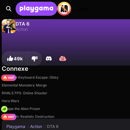
Login
DTA 6
Action
Non
Sauvegardez la progression !
DTA 6 est un jeu de action gratuit par VSEGON. Joue-y en ligne sur Playgama.
49k
Connexe
+1 Speed Keyboard Escape: Obby
Elemental Monsters: Merge
RIVALS FPS: Online Shooter
Hero Wars
Escape the Alien Prison
Car Crush: Realistic Destruction
Playgama
/
Action
/
DTA 6