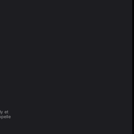
ly et
ppelle