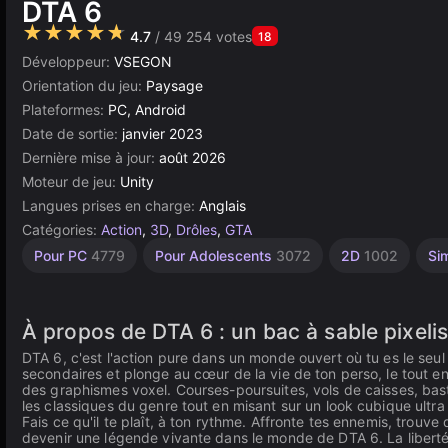
DTA 6
★★★★★
4.7
/ 49 254 votes
18
Développeur:
VSEGON
Orientation du jeu:
Paysage
Plateformes:
PC, Android
Date de sortie:
janvier 2023
Dernière mise à jour:
août 2026
Moteur de jeu:
Unity
Langues prises en charge:
Anglais
Catégories:
Action
,
3D
,
Drôles
,
GTA
Bureau
Gangsters
Indépendants
Bac à
Monde
Pixels
Navigateur
Unity
Haute
Pour PC
4779
Pour Adolescents
3072
2D
1002
Si
Sable
Qualité
Ouvert
5168
437
en
5019
34
1217
ligne
3569
414
382
3172
À propos de DTA 6 : un bac à sable pixel
DTA 6, c'est l'action pure dans un monde ouvert où tu es le seul 
secondaires et plonge au cœur de la vie de ton perso, le tout 
des graphismes voxel. Courses-poursuites, vols de caisses, baston
les classiques du genre tout en misant sur un look cubique ultra
Fais ce qu'il te plaît, à ton rythme. Affronte tes ennemis, trouv
devenir une légende vivante dans le monde de DTA 6. La liberté d