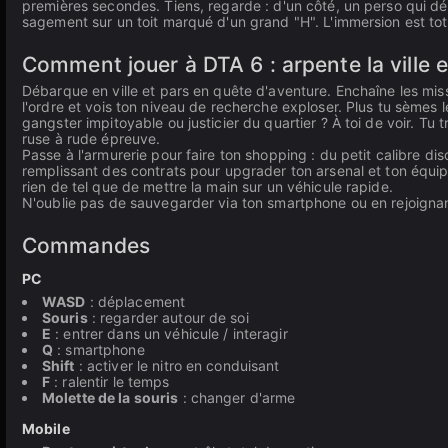
premières secondes. Tiens, regarde : d'un côté, un perso qui dég
sagement sur un toit marqué d'un grand "H". L'immersion est tot
Comment jouer à DTA 6 : arpente la ville et
Débarque en ville et pars en quête d'aventure. Enchaîne les mis
l'ordre et vois ton niveau de recherche exploser. Plus tu sèmes le
gangster impitoyable ou justicier du quartier ? À toi de voir. Tu 
ruse à rude épreuve.
Passe à l'armurerie pour faire ton shopping : du petit calibre discre
remplissant des contrats pour upgrader ton arsenal et ton équi
rien de tel que de mettre la main sur un véhicule rapide.
N'oublie pas de sauvegarder via ton smartphone ou en rejoignan
Commandes
PC
WASD
: déplacement
Souris
: regarder autour de soi
E
: entrer dans un véhicule / interagir
Q
: smartphone
Shift
: activer le nitro en conduisant
F
: ralentir le temps
Molette de la souris
: changer d'arme
Mobile