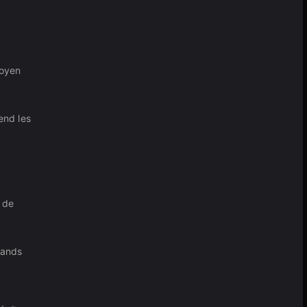
moyen
end les
 de
rands