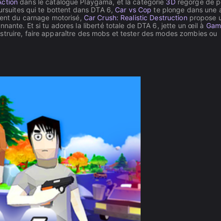
Action
dans le catalogue Playgama, et la catégorie
3D
regorge de p
oursuites qui te bottent dans DTA 6,
Car vs Cop
te plonge dans une 
ulent du carnage motorisé,
Car Crush: Realistic Destruction
propose 
ante. Et si tu adores la liberté totale de DTA 6, jette un œil à
Gam
nstruire, faire apparaître des mobs et tester des modes zombies ou