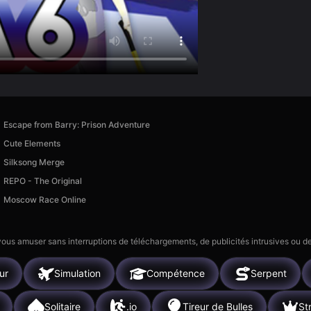
Escape from Barry: Prison Adventure
Cute Elements
Silksong Merge
REPO - The Original
Moscow Race Online
 vous amuser sans interruptions de téléchargements, de publicités intrusives ou
ur
Simulation
Compétence
Serpent
Solitaire
.io
Tireur de Bulles
St