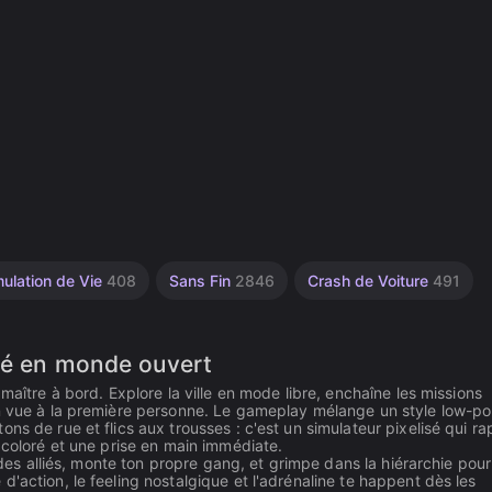
mulation de Vie
408
Sans Fin
2846
Crash de Voiture
491
isé en monde ouvert
maître à bord. Explore la ville en mode libre, enchaîne les missions
en vue à la première personne. Le gameplay mélange un style low-po
s de rue et flics aux trousses : c'est un simulateur pixelisé qui ra
 coloré et une prise en main immédiate.
e des alliés, monte ton propre gang, et grimpe dans la hiérarchie pour
'action, le feeling nostalgique et l'adrénaline te happent dès les