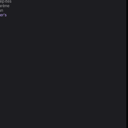
épites
arène
un
er's