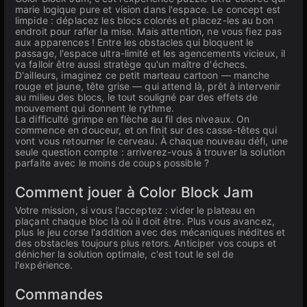
marie logique pure et vision dans l'espace. Le concept est
limpide : déplacez les blocs colorés et placez-les au bon
endroit pour rafler la mise. Mais attention, ne vous fiez pas
aux apparences ! Entre les obstacles qui bloquent le
passage, l'espace ultra-limité et les agencements vicieux, il
va falloir être aussi stratège qu'un maître d'échecs.
D'ailleurs, imaginez ce petit marteau cartoon — manche
rouge et jaune, tête grise — qui attend là, prêt à intervenir
au milieu des blocs, le tout souligné par des effets de
mouvement qui donnent le rythme.
La difficulté grimpe en flèche au fil des niveaux. On
commence en douceur, et on finit sur des casse-têtes qui
vont vous retourner le cerveau. À chaque nouveau défi, une
seule question compte : arriverez-vous à trouver la solution
parfaite avec le moins de coups possible ?
Comment jouer à Color Block Jam
Votre mission, si vous l'acceptez : vider le plateau en
plaçant chaque bloc là où il doit être. Plus vous avancez,
plus le jeu corse l'addition avec des mécaniques inédites et
des obstacles toujours plus retors. Anticiper vos coups et
dénicher la solution optimale, c'est tout le sel de
l'expérience.
Commandes