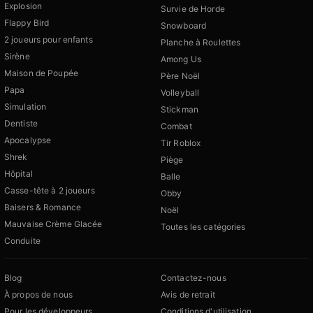
Explosion
Survie de Horde
Flappy Bird
Snowboard
2 joueurs pour enfants
Planche à Roulettes
Sirène
Among Us
Maison de Poupée
Père Noël
Papa
Volleyball
Simulation
Stickman
Dentiste
Combat
Apocalypse
Tir Roblox
Shrek
Piège
Hôpital
Balle
Casse-tête à 2 joueurs
Obby
Baisers & Romance
Noël
Mauvaise Crème Glacée
Toutes les catégories
Conduite
Blog
Contactez-nous
À propos de nous
Avis de retrait
Pour les développeurs
Conditions d'utilisation