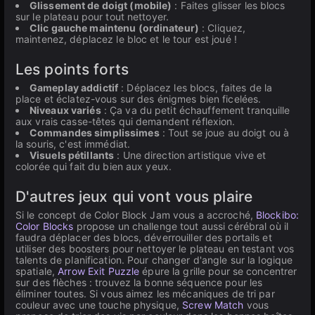
Glissement de doigt (mobile)
: Faites glisser les blocs
sur le plateau pour tout nettoyer.
Clic gauche maintenu (ordinateur)
: Cliquez,
maintenez, déplacez le bloc et le tour est joué !
Les points forts
Gameplay addictif
: Déplacez les blocs, faites de la
place et éclatez-vous sur des énigmes bien ficelées.
Niveaux variés
: Ça va du petit échauffement tranquille
aux vrais casse-têtes qui demandent réflexion.
Commandes simplissimes
: Tout se joue au doigt ou à
la souris, c'est immédiat.
Visuels pétillants
: Une direction artistique vive et
colorée qui fait du bien aux yeux.
D'autres jeux qui vont vous plaire
Si le concept de Color Block Jam vous a accroché,
Blockibo:
Color Blocks
propose un challenge tout aussi cérébral où il
faudra déplacer des blocs, déverrouiller des portails et
utiliser des boosters pour nettoyer le plateau en testant vos
talents de planification. Pour changer d'angle sur la logique
spatiale,
Arrow Exit Puzzle
épure la grille pour se concentrer
sur des flèches : trouvez la bonne séquence pour les
éliminer toutes. Si vous aimez les mécaniques de tri par
couleur avec une touche physique,
Screw Match
vous