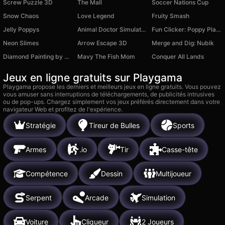
Screw Puzzle 3D
The Mall
Soccer Nations Cup
Snow Chaos
Love Legend
Fruity Smash
Jelly Poppys
Animal Doctor Simulator: Idle
Fun Clicker: Poppy Playtime 5
Neon Slimes
Arrow Escape 3D
Merge and Dig: Nubik
Diamond Painting by Number
Mavy The Fish Mom
Conquer All Lands
Jeux en ligne gratuits sur Playgama
Playgama propose les derniers et meilleurs jeux en ligne gratuits. Vous pouvez
vous amuser sans interruptions de téléchargements, de publicités intrusives
ou de pop-ups. Chargez simplement vos jeux préférés directement dans votre
navigateur Web et profitez de l'expérience.
Stratégie
Tireur de Bulles
Sports
Armes
.io
Tir
Casse-tête
Compétence
Dessin
Multijoueur
Serpent
Arcade
Simulation
Voiture
Cliqueur
2 Joueurs