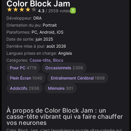
Color Block Jam
★★★★★
4.3
/ 2559 votes
7
Développeur:
DRA
Orientation du jeu:
Portrait
Plateformes:
PC, Android, iOS
Date de sortie:
juin 2025
Dernière mise à jour:
août 2026
Langues prises en charge:
Anglais
Catégories:
Casse-tête
,
Blocs
Esprit
Agilité
Bureau
Géométrie
Russes
Navigateur
Sans
Haute
Pour PC
4779
Occasionnels
2309
Qualité
1239
2589
5168
1796
Fin
5019
164
2845
3569
Plein Écran
1040
Entraînement Cérébral
1909
Addictifs
2936
Mémoire
301
À propos de Color Block Jam : un
casse-tête vibrant qui va faire chauffer
vos neurones
Color Block Jam, c'est l'expérience puzzle ultra-colorée qui