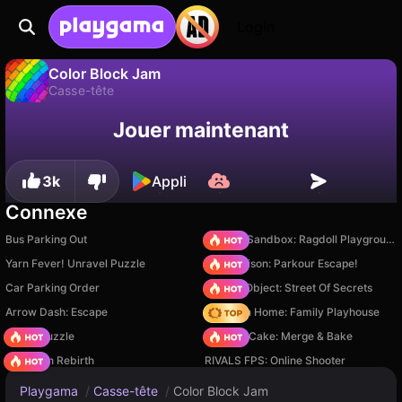
Login
Color Block Jam
Casse-tête
Sauvegardez la
Non
Enregistrer
Color Block Jam est un jeu de casse-tête gratuit par DRA. Joue-y en ligne sur Playgama.
Jouer maintenant
progression !
3k
Appli
Connexe
Bus Parking Out
Sprunki Sandbox: Ragdoll Playground Mode
Yarn Fever! Unravel Puzzle
Barry Prison: Parkour Escape!
Car Parking Order
Hidden Object: Street Of Secrets
Arrow Dash: Escape
My Town Home: Family Playhouse
Arrow Puzzle
Piece of Cake: Merge & Bake
Stickman Rebirth
RIVALS FPS: Online Shooter
Playgama
/
Casse-tête
/
Color Block Jam