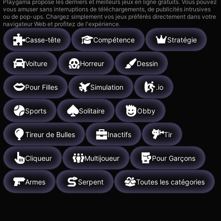
Playgama propose les derniers et meilleurs jeux en ligne gratuits. Vous pouvez
vous amuser sans interruptions de téléchargements, de publicités intrusives
ou de pop-ups. Chargez simplement vos jeux préférés directement dans votre
navigateur Web et profitez de l'expérience.
Casse-tête
Compétence
Stratégie
Voiture
Horreur
Dessin
Pour Filles
Simulation
.io
Sports
Solitaire
Obby
Tireur de Bulles
Inactifs
Tir
Cliqueur
Multijoueur
Pour Garçons
Armes
Serpent
Toutes les catégories