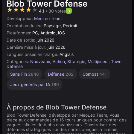
Blob Tower Defense
★★★★★
4.1
/ 80 votes
3
Développeur:
MeoLeo Team
Orientation du jeu:
Paysage, Portrait
Plateformes:
PC, Android, iOS
Date de sortie:
juin 2026
Dernière mise à jour:
juin 2026
Langues prises en charge:
Anglais
Catégories:
Nouveaux
,
Action
,
Stratégie
,
Multijoueur
,
Tower
Defense
Sans Fin
2848
Défense
202
Combat
441
Jeux générés par IA
169
À propos de Blob Tower Defense
Blob Tower Defense, développé par MeoLeo Team, vous
place aux commandes de 16 tours uniques pour contrer des
vagues infinies de blobs envahisseurs. Construisez des
défenses stratégiques sur des cartes conçues à la main,