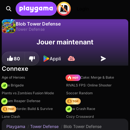
Login
Blob Tower Defense
Tower Defense
Sauvegardez la
Non
Enregistrer
Jouer maintenant
Blob Tower Defense est un jeu de tower defense gratuit par MeoLeo Team. Joue-y en ligne sur Playgama.
progression !
80
Appli
Connexe
Age of Heroes
Piece of Cake: Merge & Bake
Core Brigade
RIVALS FPS: Online Shooter
Plants vs Zombies Fusion Mode
Soccer Random
Dream Reaper Defense
Hedgies
Zombie Horde: Build & Survive
Draw Crash Race
Lane Clash
Cozy Crossword
Playgama
/
Tower Defense
/
Blob Tower Defense