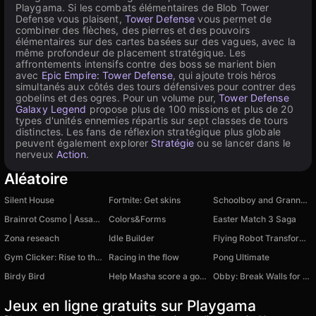
Playgama. Si les combats élémentaires de Blob Tower
Defense vous plaisent,
Tower Defense
vous permet de
combiner des flèches, des pierres et des pouvoirs
élémentaires sur des cartes basées sur des vagues, avec la
même profondeur de placement stratégique. Les
affrontements intensifs contre des boss se marient bien
avec
Epic Empire: Tower Defense
, qui ajoute trois héros
simultanés aux côtés des tours défensives pour contrer des
gobelins et des ogres. Pour un volume pur,
Tower Defense
Galaxy Legend
propose plus de 100 missions et plus de 20
types d'unités ennemies répartis sur sept classes de tours
distinctes. Les fans de réflexion stratégique plus globale
peuvent également explorer
Stratégie
ou se lancer dans le
nerveux
Action
.
Aléatoire
Silent House
Fortnite: Get skins
Schoolboy and Granny 2: Survival in the Forest
Brainrot Cosmo | Assasino Cappucino
Colors&Forms
Easter Match 3 Saga
Zona reseach
Idle Builder
Flying Robot Transform Car Games
Gym Clicker: Rise to the Stars
Racing in the flow
Pong Ultimate
Birdy Bird
Help Masha score a goal!
Obby: Break Walls for Brainrot
Jeux en ligne gratuits sur Playgama