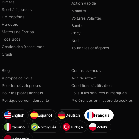
Pirates
Action Rapide
Sport à 2 joueurs
Monstre
Hélicoptères
Voitures Volantes
Hardcore
Bombe
Matchs de Football
Obby
Toca Boca
Noël
Gestion des Ressources
Toutes les catégories
Crash
Blog
Contactez-nous
À propos de nous
Avis de retrait
Pour les développeurs
Conditions d'utilisation
Pour les professionnels
Loi sur les services numériques
Politique de confidentialité
Préférences en matière de cookies
English
Español
Deutsch
Français
Italiano
Português
Türkçe
Polski
Indonesia