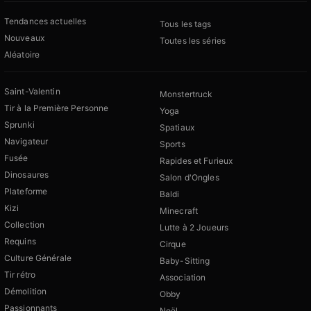
Tendances actuelles
Tous les tags
Nouveaux
Toutes les séries
Aléatoire
Saint-Valentin
Monstertruck
Tir à la Première Personne
Yoga
Sprunki
Spatiaux
Navigateur
Sports
Fusée
Rapides et Furieux
Dinosaures
Salon d'Ongles
Plateforme
Baldi
Kizi
Minecraft
Collection
Lutte à 2 Joueurs
Requins
Cirque
Culture Générale
Baby-Sitting
Tir rétro
Association
Démolition
Obby
Passionnants
Noël