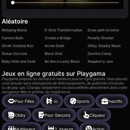
Aléatoire
Mahjong Mania
E-Girls Transformation
Draw path to home
Cannon Balls
Create a Bridge
Penalty Shooter
Shrek: Endless Run
Arrow Dash
Obby: Deadly Maze
Ocean Survival
Block Shot
Domino Camp
Baby Hide and Seek
Be like a Lucky Block
Raspberry Jam
Jeux en ligne gratuits sur Playgama
Playgama propose les derniers et meilleurs jeux en ligne gratuits. Vous pouvez
vous amuser sans interruptions de téléchargements, de publicités intrusives
ou de pop-ups. Chargez simplement vos jeux préférés directement dans votre
navigateur Web et profitez de l'expérience.
Pour Filles
.io
Sports
Inactifs
Obby
Pour Garçons
Cliqueur
Multijoueur
2 Joueurs
Action