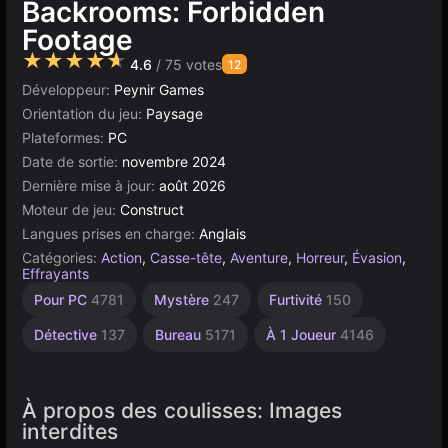
Backrooms: Forbidden
Footage
★★★★★
4.6
/ 75 votes
12
Développeur:
Peynir Games
Orientation du jeu:
Paysage
Plateformes:
PC
Date de sortie:
novembre 2024
Dernière mise à jour:
août 2026
Moteur de jeu:
Construct
Langues prises en charge:
Anglais
Catégories:
Action
,
Casse-tête
,
Aventure
,
Horreur
,
Évasion
,
Effrayants
Indépendants
Russes
Navigateur
Construct
Haute
Jeux
Pour PC
4781
Mystère
247
Furtivité
150
Qualité
Backrooms
1796
5021
500
1218
3569
38
Détective
137
Bureau
5171
À 1 Joueur
4146
À propos des coulisses: Images
interdites