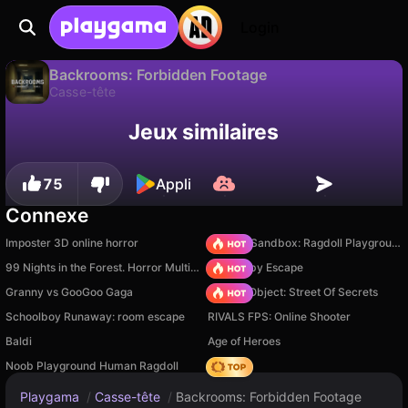
Login
Backrooms: Forbidden Footage
Casse-tête
Disponible uniquement sur PC
Jeux similaires
Backrooms: Forbidden Footage est un jeu de casse-tête gratuit par Peynir Games. Joue-y en ligne sur Playgama.
75
Appli
Connexe
Imposter 3D online horror
Sprunki Sandbox: Ragdoll Playground Mode
99 Nights in the Forest. Horror Multiplayer
Your Obby Escape
Granny vs GooGoo Gaga
Hidden Object: Street Of Secrets
Schoolboy Runaway: room escape
RIVALS FPS: Online Shooter
Baldi
Age of Heroes
Noob Playground Human Ragdoll
Hedgies
Playgama
/
Casse-tête
/
Backrooms: Forbidden Footage