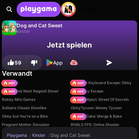
Login
Dog and Cat Sweet
Kinder
Fortschritt
Nein
Speichern
Dog and Cat Sweet ist ein kostenloses kinder-Spiel von FaBuKaStudio. Spiel es online auf Playgama.
Jetzt spielen
speichern!
59
App
Verwandt
TB World
+1 Speed Keyboard Escape: Obby
Playground Man! Ragdoll Show!
Your Obby Escape
Robby Mini Games
Hidden Object: Street Of Secrets
Solitaire Classic Klondike
ObbyTycoon: Money Tycoon
Obby but You're on a Bike
Piece of Cake: Merge & Bake
Pregnant Mother Simulator
RIVALS FPS: Online Shooter
Playgama
/
Kinder
/
Dog and Cat Sweet