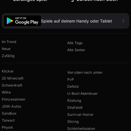
Spiele auf deinem Handy oder Tablet
Im Trend
Alle Tags
Neue
Alle Serien
Zufällig
Klicker
Von oben nach unten
2D Minecraft
PvP
Schwerkraft
Defold
Willie
U-Boot Abenteuer
Prinzessinnen
Rüstung
JDM-Autos
Strafstoß
Sandbox
Survival-Horror
Torwart
Slicing
Physik
Schönheitssalon