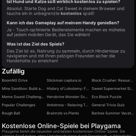
Ist Hund und Katze süß wirklich kostenlos zu spielen?
Absolut. Starte Dog and Cat Sweet in deinem Browser und
tauche ein in unbegrenzte
kostenlos
spaß!
Kann ich das Gameplay auf meinem Handy genießen?
Ja - Touch-optimierte Bedienelemente machen es mühelos
auf jedem mobilen Gerät, das Sie wählen!
Was ist das Ziel des Spiels?
Das Ziel ist es, Nahrung zu sammeln, durch Hindernisse zu
navigieren und mit Ihren pelzigen Freunden sicher die
Hundehütte zu erreichen!
Zufällig
BoomNG Drive
Stickman capture.io
Block Crusher: Resource Factory!
Mine Sandbox: Build and Blow Up
History of Lobotomy: Fire In The Hole
Sweet Supermarket Simulator
Meme Sound Challenge 3D
Herobrine Monster School
Eco Block Puzzle
Popular Challenges
Antistress - Relaxing Toys ASMR
General Trivia Quiz
Rough Ball
Brainrots vs Plants
Barbee Summer Vacation
Kostenlose Online-Spiele bei Playgama
Playgama bietet die neuesten und besten kostenlosen Online-Spiele. Sie
können Spaß haben, ohne Unterbrechungen durch Downloads, aufdringliche