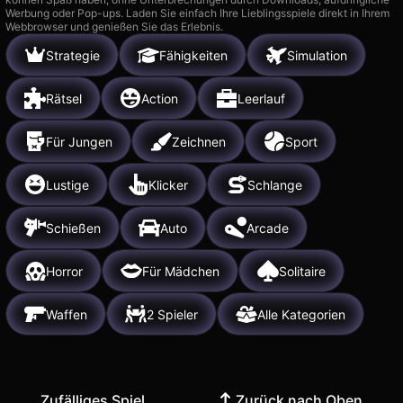
Werbung oder Pop-ups. Laden Sie einfach Ihre Lieblingsspiele direkt in Ihrem
Webbrowser und genießen Sie das Erlebnis.
Strategie
Fähigkeiten
Simulation
Rätsel
Action
Leerlauf
Für Jungen
Zeichnen
Sport
Lustige
Klicker
Schlange
Schießen
Auto
Arcade
Horror
Für Mädchen
Solitaire
Waffen
2 Spieler
Alle Kategorien
Zufälliges Spiel
Zurück nach Oben