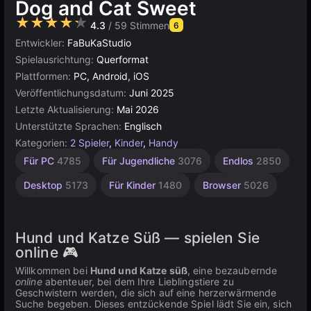
Dog and Cat Sweet
★★★★★
4.3
/ 59 Stimmen
6
Entwickler:
FaBuKaStudio
Spielausrichtung:
Querformat
Plattformen:
PC, Android, iOS
Veröffentlichungsdatum:
Juni 2025
Letzte Aktualisierung:
Mai 2026
Unterstützte Sprachen:
Englisch
Kategorien:
2 Spieler
,
Kinder
,
Handy
Konstruktion
Für PC
4785
Für Jugendliche
3076
Endlos
2850
501
Desktop
5173
Für Kinder
1480
Browser
5026
Hund und Katze Süß — spielen Sie
online 🎮
Willkommen bei
Hund und Katze süß
, eine bezaubernde
online
abenteuer, bei dem Ihre Lieblingstiere zu
Geschwistern werden, die sich auf eine herzerwärmende
Suche begeben. Dieses entzückende Spiel lädt Sie ein, sich