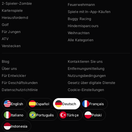
2-Spieler-Zombie
Feuerwehrmann
Kartenspiele
Spiele mit In-App-Käufen
Herausfordernd
Buggy Racing
Golf
Hindernisparcours
Für Jungen
Weihnachten
ATV
Alle Kategorien
Verstecken
Blog
Kontaktieren Sie uns
Über uns
Entfernungsmitteilung
Für Entwickler
Nutzungsbedingungen
Für Geschäftskunden
Gesetz über digitale Dienste
Datenschutzrichtlinie
Cookie-Einstellungen
English
Español
Deutsch
Français
Italiano
Português
Türkçe
Polski
Indonesia