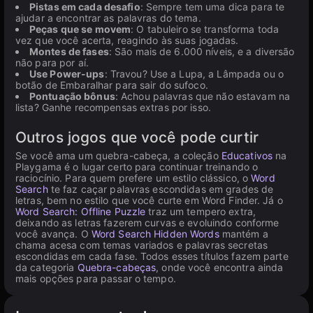
Pistas em cada desafio
: Sempre tem uma dica para te
ajudar a encontrar as palavras do tema.
Peças que se movem
: O tabuleiro se transforma toda
vez que você acerta, reagindo às suas jogadas.
Montes de fases
: São mais de 6.000 níveis, e a diversão
não para por aí.
Use Power-ups
: Travou? Use a Lupa, a Lâmpada ou o
botão de Embaralhar para sair do sufoco.
Pontuação bônus
: Achou palavras que não estavam na
lista? Ganhe recompensas extras por isso.
Outros jogos que você pode curtir
Se você ama um quebra-cabeça, a coleção
Educativos
na
Playgama é o lugar certo para continuar treinando o
raciocínio. Para quem prefere um estilo clássico, o
Word
Search
te faz caçar palavras escondidas em grades de
letras, bem no estilo que você curte em Word Finder. Já o
Word Search: Offline Puzzle
traz um tempero extra,
deixando as letras fazerem curvas e evoluindo conforme
você avança. O
Word Search Hidden Words
mantém a
chama acesa com temas variados e palavras secretas
escondidas em cada fase. Todos esses títulos fazem parte
da categoria
Quebra-cabeças
, onde você encontra ainda
mais opções para passar o tempo.