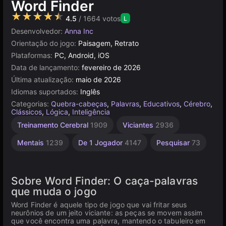
Word Finder
★★★★★
4.5
/ 1664 votos
L
Desenvolvedor:
Anna Inc
Orientação do jogo:
Paisagem, Retrato
Plataformas:
PC, Android, iOS
Data de lançamento:
fevereiro de 2026
Última atualização:
maio de 2026
Idiomas suportados:
Inglês
Categorias:
Quebra-cabeças
,
Palavras
,
Educativos
,
Cérebro
,
Clássicos
,
Lógica
,
Inteligência
Treinamento Cerebral
1909
Viciantes
2936
Mentais
1239
De 1 Jogador
4147
Pesquisar
73
Sobre Word Finder: O caça-palavras
que muda o jogo
Word Finder é aquele tipo de jogo que vai fritar seus
neurônios de um jeito viciante: as peças se movem assim
que você encontra uma palavra, mantendo o tabuleiro em