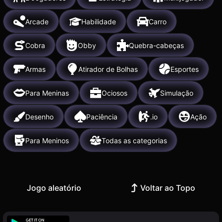
Arcade
Habilidade
Carro
Cobra
Obby
Quebra-cabeças
Armas
Atirador de Bolhas
Esportes
Para Meninas
Ociosos
Simulação
Desenho
Paciência
.io
Ação
Para Meninos
Todas as categorias
Jogo aleatório
Voltar ao Topo