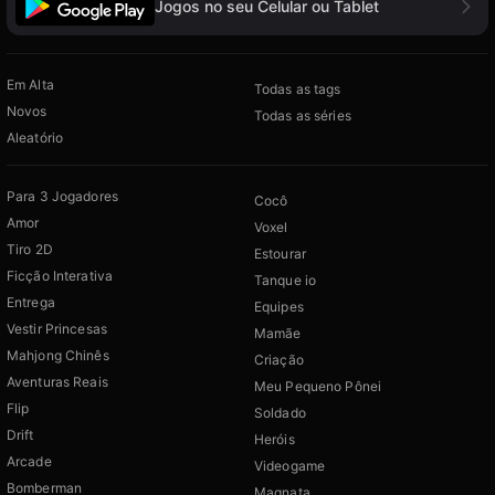
Jogos no seu Celular ou Tablet
Em Alta
Todas as tags
Novos
Todas as séries
Aleatório
Para 3 Jogadores
Cocô
Amor
Voxel
Tiro 2D
Estourar
Ficção Interativa
Tanque io
Entrega
Equipes
Vestir Princesas
Mamãe
Mahjong Chinês
Criação
Aventuras Reais
Meu Pequeno Pônei
Flip
Soldado
Drift
Heróis
Arcade
Videogame
Bomberman
Magnata