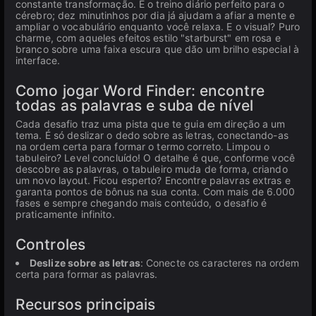
constante transformação. É o treino diário perfeito para o
cérebro; dez minutinhos por dia já ajudam a afiar a mente e
ampliar o vocabulário enquanto você relaxa. E o visual? Puro
charme, com aqueles efeitos estilo "starburst" em rosa e
branco sobre uma faixa escura que dão um brilho especial à
interface.
Como jogar Word Finder: encontre
todas as palavras e suba de nível
Cada desafio traz uma pista que te guia em direção a um
tema. É só deslizar o dedo sobre as letras, conectando-as
na ordem certa para formar o termo correto. Limpou o
tabuleiro? Level concluído! O detalhe é que, conforme você
descobre as palavras, o tabuleiro muda de forma, criando
um novo layout. Ficou esperto? Encontre palavras extras e
garanta pontos de bônus na sua conta. Com mais de 6.000
fases e sempre chegando mais conteúdo, o desafio é
praticamente infinito.
Controles
Deslize sobre as letras
: Conecte os caracteres na ordem
certa para formar as palavras.
Recursos principais