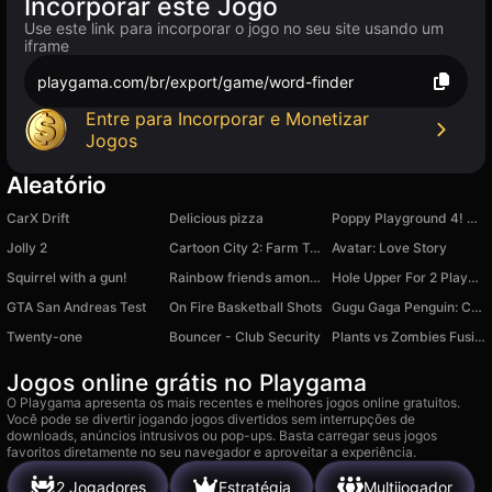
Incorporar este Jogo
Use este link para incorporar o jogo no seu site usando um
iframe
playgama.com/br/export/game/word-finder
Entre para Incorporar e Monetizar
Jogos
Aleatório
CarX Drift
Delicious pizza
Poppy Playground 4! Rainbow Fist Punch!
Jolly 2
Cartoon City 2: Farm To Town
Avatar: Love Story
Squirrel with a gun!
Rainbow friends among us
Hole Upper For 2 Players
GTA San Andreas Test
On Fire Basketball Shots
Gugu Gaga Penguin: Chat Messages
Twenty-one
Bouncer - Club Security
Plants vs Zombies Fusion mode: clicker
Jogos online grátis no Playgama
O Playgama apresenta os mais recentes e melhores jogos online gratuitos.
Você pode se divertir jogando jogos divertidos sem interrupções de
downloads, anúncios intrusivos ou pop-ups. Basta carregar seus jogos
favoritos diretamente no seu navegador e aproveitar a experiência.
2 Jogadores
Estratégia
Multijogador