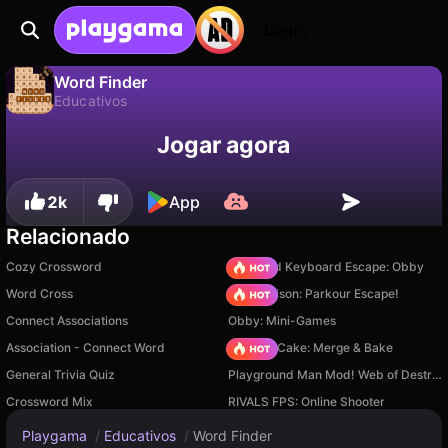
Login
Word Finder
Educativos
Não
Salvar
Salve o progresso!
Word Finder é um jogo de educativos gratuito de Anna Inc. Jogue online na Playgama.
Jogar agora
2k
App
Relacionado
Cozy Crossword
+1 Speed Keyboard Escape: Obby
Word Cross
Barry Prison: Parkour Escape!
Connect Associations
Obby: Mini-Games
Association - Connect Word
Piece of Cake: Merge & Bake
General Trivia Quiz
Playground Man Mod! Web of Destruction!
Crossword Mix
RIVALS FPS: Online Shooter
Playgama
/
Educativos
/
Word Finder