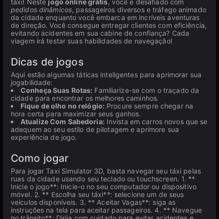
táxi! Neste
jogo online grátis
, você é desafiado com
pedidos dinâmicos
, passageiros diversos e tráfego animado
da cidade enquanto você embarca em incríveis aventuras
de direção. Você consegue entregar clientes com eficiência,
evitando acidentes em sua cabine de confiança? Cada
viagem irá testar suas habilidades de navegação!
Dicas de jogos
Aqui estão algumas táticas inteligentes para aprimorar sua
jogabilidade:
Conheça Suas Rotas:
Familiarize-se com o traçado da
cidade para encontrar os melhores caminhos.
Fique de olho no relógio:
Procure sempre chegar na
hora certa para maximizar seus ganhos.
Atualize Com Sabedoria:
Invista em carros novos que se
adequem ao seu estilo de pilotagem e aprimore sua
experiência de jogo.
Como jogar
Para jogar Taxi Simulator 3D, basta navegar seu táxi pelas
ruas da cidade usando seu teclado ou touchscreen. 1. **
Inicie o jogo**: Inicie-o no seu computador ou dispositivo
móvel. 2. ** Escolha seu táxi**: selecione um de seus
veículos disponíveis. 3. ** Aceitar Vagas**: siga as
instruções na tela para aceitar passageiros. 4. ** Navegue
no trânsito**: Dirija com cuidado para evitar acidentes e