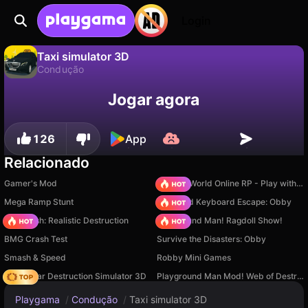
Login
Taxi simulator 3D
Condução
Não
Salvar
Salve o progresso!
Taxi simulator 3D é um jogo de condução gratuito de PlayGames2. Jogue online na Playgama.
Jogar agora
126
App
Relacionado
Gamer's Mod
Sprunki World Online RP - Play with Friends!
Mega Ramp Stunt
+1 Speed Keyboard Escape: Obby
Car Crush: Realistic Destruction
Playground Man! Ragdoll Show!
BMG Crash Test
Survive the Disasters: Obby
Smash & Speed
Robby Mini Games
Online Car Destruction Simulator 3D
Playground Man Mod! Web of Destruction!
Playgama
/
Condução
/
Taxi simulator 3D