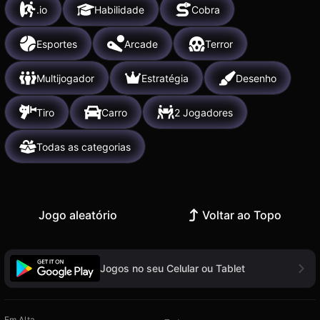
.io
Habilidade
Cobra
Esportes
Arcade
Terror
Multijogador
Estratégia
Desenho
Tiro
Carro
2 Jogadores
Todas as categorias
Jogo aleatório
Voltar ao Topo
Jogos no seu Celular ou Tablet
Em Alta