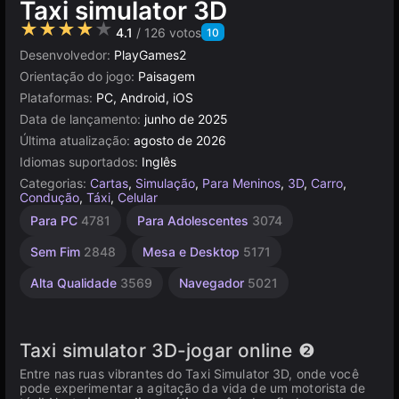
Taxi simulator 3D
★★★★★
4.1
/ 126 votos
10
Desenvolvedor:
PlayGames2
Orientação do jogo:
Paisagem
Plataformas:
PC, Android, iOS
Data de lançamento:
junho de 2025
Última atualização:
agosto de 2026
Idiomas suportados:
Inglês
Categorias:
Cartas
,
Simulação
,
Para Meninos
,
3D
,
Carro
,
Condução
,
Táxi
,
Celular
Unity
Carros
Para PC
4781
Para Adolescentes
3074
online
Realistas
3174
55
Sem Fim
2848
Mesa e Desktop
5171
Alta Qualidade
3569
Navegador
5021
Taxi simulator 3D-jogar online ❷
Entre nas ruas vibrantes do Taxi Simulator 3D, onde você
pode experimentar a agitação da vida de um motorista de