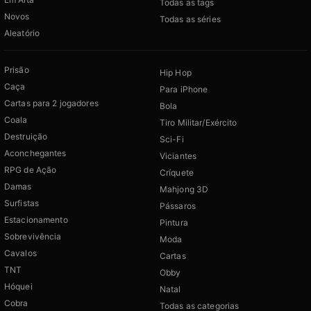
Todas as tags
Novos
Todas as séries
Aleatório
Prisão
Hip Hop
Caça
Para iPhone
Cartas para 2 jogadores
Bola
Coala
Tiro Militar/Exército
Destruição
Sci-Fi
Aconchegantes
Viciantes
RPG de Ação
Críquete
Damas
Mahjong 3D
Surfistas
Pássaros
Estacionamento
Pintura
Sobrevivência
Moda
Cavalos
Cartas
TNT
Obby
Hóquei
Natal
Cobra
Todas as categorias