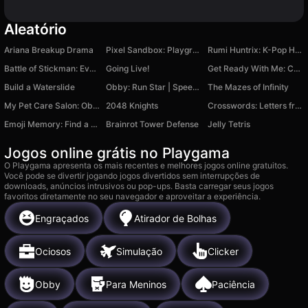
Aleatório
Ariana Breakup Drama
Pixel Sandbox: Playground
Rumi Huntrix: K-Pop Huntresses versus demons
Battle of Stickman: Evolution of People.io 3D
Going Live!
Get Ready With Me: Concert Day
Build a Waterslide
Obby: Run Star | Speed and Pets
The Mazes of Infinity
My Pet Care Salon: Obby Dress-Up 3D
2048 Knights
Crosswords: Letters from a Box
Emoji Memory: Find a Pair
Brainrot Tower Defense
Jelly Tetris
Jogos online grátis no Playgama
O Playgama apresenta os mais recentes e melhores jogos online gratuitos.
Você pode se divertir jogando jogos divertidos sem interrupções de
downloads, anúncios intrusivos ou pop-ups. Basta carregar seus jogos
favoritos diretamente no seu navegador e aproveitar a experiência.
Engraçados
Atirador de Bolhas
Ociosos
Simulação
Clicker
Obby
Para Meninos
Paciência