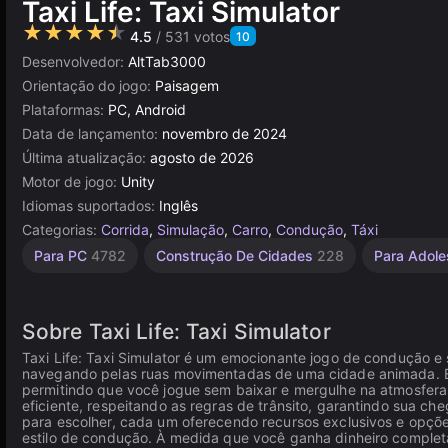
Taxi Life: Taxi Simulator
★★★★★
4.5
/ 531 votos
10
Desenvolvedor:
AltTab3000
Orientação do jogo:
Paisagem
Plataformas:
PC, Android
Data de lançamento:
novembro de 2024
Última atualização:
agosto de 2026
Motor de jogo:
Unity
Idiomas suportados:
Inglês
Categorias:
Corrida
,
Simulação
,
Carro
,
Condução
,
Táxi
Simulação
Acidentes
Kart
Mundo
Navegador
Indie
Unity
Mesa e
De 1
Alta
Para PC
4782
Construção De Cidades
228
Para Adol
Desktop
Jogador
1220
Qualidade
online
Aberto
44
de Carro
de Vida
5023
3175
382
4145
5173
3570
408
491
Sobre Taxi Life: Taxi Simulator
Taxi Life: Taxi Simulator é um emocionante jogo de condução e
navegando pelas ruas movimentadas de uma cidade animada. Es
permitindo que você jogue sem baixar e mergulhe na atmosfera 
eficiente, respeitando as regras de trânsito, garantindo sua c
para escolher, cada um oferecendo recursos exclusivos e opçõe
estilo de condução. À medida que você ganha dinheiro complet