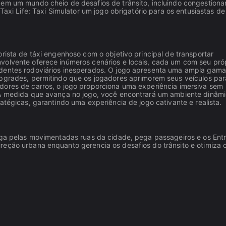
 em um mundo cheio de desafios de trânsito, incluindo congestion
Taxi Life: Taxi Simulator um jogo obrigatório para os entusiastas de
rista de táxi engenhoso com o objetivo principal de transportar
volvente oferece inúmeros cenários e locais, cada um com seu pró
identes rodoviários inesperados. O jogo apresenta uma ampla gam
upgrades, permitindo que os jogadores aprimorem seus veículos pa
dores de carros, o jogo proporciona uma experiência imersiva sem
. À medida que avança no jogo, você encontrará um ambiente dinâm
atégicas, garantindo uma experiência de jogo cativante e realista.
vega pelas movimentadas ruas da cidade, pega passageiros e os Ent
reção urbana enquanto gerencia os desafios do trânsito e otimiza 