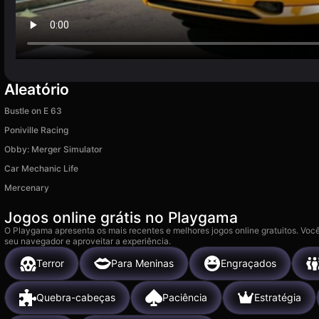
Aleatório
Bustle on E 63
Poniville Racing
Obby: Merger Simulator
Car Mechanic Life
Mercenary
Jogos online grátis no Playgama
O Playgama apresenta os mais recentes e melhores jogos online gratuitos. Você
seu navegador e aproveitar a experiência.
Terror
Para Meninas
Engraçados
Quebra-cabeças
Paciência
Estratégia