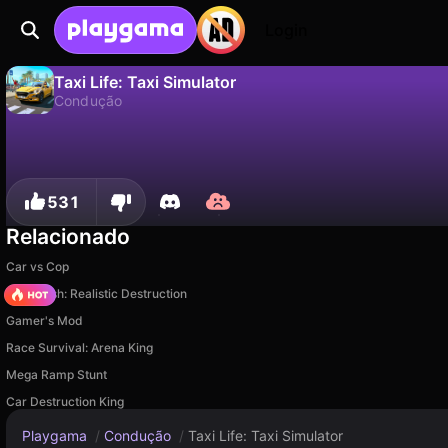
Login
Taxi Life: Taxi Simulator
Condução
Não
Salvar
Salve o progresso!
Taxi Life: Taxi Simulator é um jogo de condução gratuito de AltTab3000. Jogue online na Playgama.
531
Relacionado
Car vs Cop
Car Crush: Realistic Destruction
Gamer's Mod
Race Survival: Arena King
Mega Ramp Stunt
Car Destruction King
Playgama
/
Condução
/
Taxi Life: Taxi Simulator