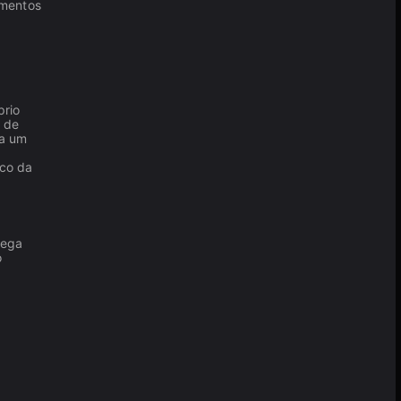
amentos
prio
a de
ra um
ico da
rega
o