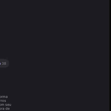
a
38
forma
rros
com seu
pra de