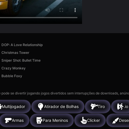
DOP: A Love Relationship
Christmas Tower
Sniper Shot: Bullet Time
Crazy Monkey
Bubble Foxy
 pode se divertir jogando jogos divertidos sem interrupções de downloads, anúnc
Multijogador
Atirador de Bolhas
Tiro
.io
Armas
Para Meninos
Clicker
Dese