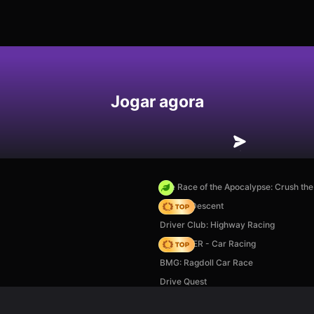
Jogar agora
The Race of the Apocalypse: Crush th
Deadly Descent
Driver Club: Highway Racing
MR RACER - Car Racing
BMG: Ragdoll Car Race
Drive Quest