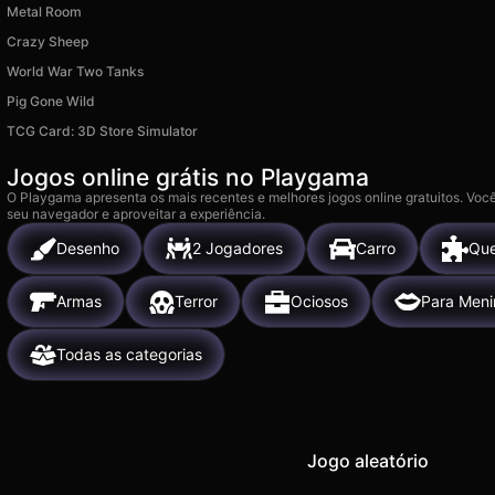
Metal Room
Crazy Sheep
World War Two Tanks
Pig Gone Wild
TCG Card: 3D Store Simulator
Jogos online grátis no Playgama
O Playgama apresenta os mais recentes e melhores jogos online gratuitos. Você
seu navegador e aproveitar a experiência.
Desenho
2 Jogadores
Carro
Que
Armas
Terror
Ociosos
Para Meni
Todas as categorias
Jogo aleatório