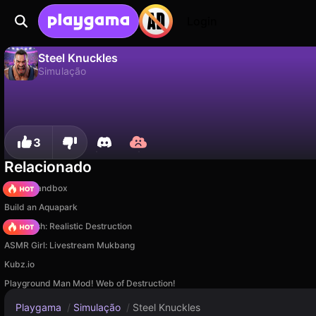
Login
Steel Knuckles
Simulação
Não
Salvar
Salve o progresso!
Steel Knuckles é um jogo de simulação gratuito de QanterQant. Jogue online na Playgama.
3
Relacionado
Melon Sandbox
Build an Aquapark
Car Crush: Realistic Destruction
ASMR Girl: Livestream Mukbang
Kubz.io
Playground Man Mod! Web of Destruction!
Playgama
/
Simulação
/
Steel Knuckles