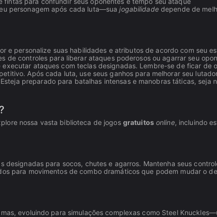
 fintas para confundir seus oponentes e tempo seu ataque
o seu personagem após cada luta—sua
jogabilidade
depende de melh
or e personalize suas habilidades e atributos de acordo com seu est
es de controles para liberar ataques poderosos ou agarrar seu opo
 executar ataques com teclas designadas. Lembre-se de ficar de o
titivo. Após cada luta, use seus ganhos para melhorar seu lutador
teja preparado para batalhas intensas e manobras táticas, seja 
?
plore nossa vasta biblioteca de jogos
gratuitos
online
, incluindo e
las designadas para socos, chutes e agarros. Mantenha seus control
inados para movimentos de combo dramáticos que podem mudar o de
eramas, evoluindo para simulações complexas como Steel Knuckles