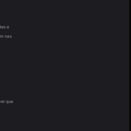
m
tes e
em nas
vel que