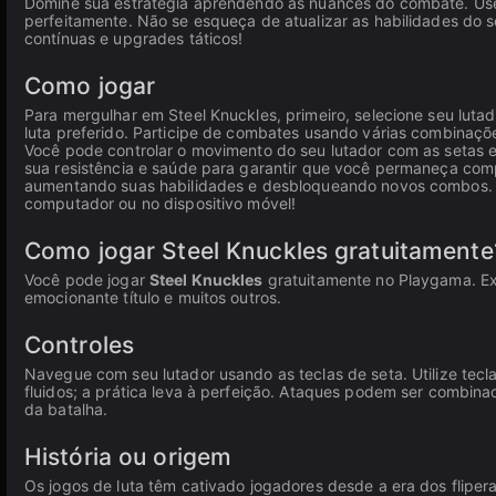
Domine sua estratégia aprendendo as nuances do combate. Use
perfeitamente. Não se esqueça de atualizar as habilidades d
contínuas e upgrades táticos!
Como jogar
Para mergulhar em Steel Knuckles, primeiro, selecione seu lutad
luta preferido. Participe de combates usando várias combinaçõ
Você pode controlar o movimento do seu lutador com as setas e
sua resistência e saúde para garantir que você permaneça compe
aumentando suas habilidades e desbloqueando novos combos. Es
computador ou no dispositivo móvel!
Como jogar Steel Knuckles gratuitamente
Você pode jogar
Steel Knuckles
gratuitamente no Playgama. Ex
emocionante título e muitos outros.
Controles
Navegue com seu lutador usando as teclas de seta. Utilize tec
fluidos; a prática leva à perfeição. Ataques podem ser comb
da batalha.
História ou origem
Os jogos de luta têm cativado jogadores desde a era dos flip