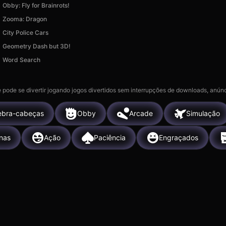
Obby: Fly for Brainrots!
Zooma: Dragon
City Police Cars
Geometry Dash but 3D!
Word Search
 pode se divertir jogando jogos divertidos sem interrupções de downloads, anúnc
bra-cabeças
Obby
Arcade
Simulação
nas
Ação
Paciência
Engraçados