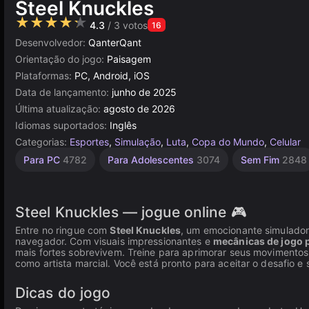
Steel Knuckles
★★★★★
4.3
/ 3 votos
16
Desenvolvedor:
QanterQant
Orientação do jogo:
Paisagem
Plataformas:
PC, Android, iOS
Data de lançamento:
junho de 2025
Última atualização:
agosto de 2026
Idiomas suportados:
Inglês
Categorias:
Esportes
,
Simulação
,
Luta
,
Copa do Mundo
,
Celular
Navegador
Para PC
4782
Para Adolescentes
3074
Sem Fim
2848
5023
Steel Knuckles — jogue online 🎮
Entre no ringue com
Steel Knuckles
, um emocionante simulador
navegador. Com visuais impressionantes e
mecânicas de jogo 
mais fortes sobrevivem. Treine para aprimorar seus movimentos
como artista marcial. Você está pronto para aceitar o desafio 
Dicas do jogo