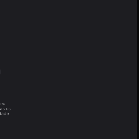
seu
as os
idade