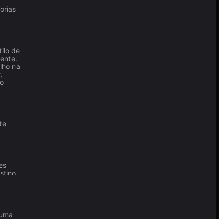
orias
ilo de
nente.
lho na
,
no
ste
es
stino
—uma