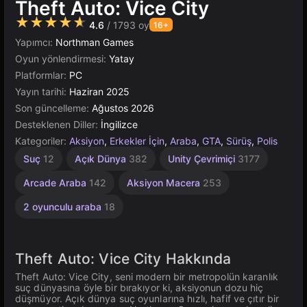
Theft Auto: Vice City
★★★★★
4.6
/ 1793 oy
16+
Yapımcı:
Northman Games
Oyun yönlendirmesi:
Yatay
Platformlar:
PC
Yayın tarihi:
Haziran 2025
Son güncelleme:
Ağustos 2026
Desteklenen Diller:
İngilizce
Kategoriler:
Aksiyon
,
Erkekler İçin
,
Araba
,
GTA
,
Sürüş
,
Polis
Suç
12
Açık Dünya
382
Unity Çevrimiçi
3177
Arcade Araba
142
Aksiyon Macera
253
2 oyunculu araba
18
Theft Auto: Vice City Hakkında
Theft Auto: Vice City, seni modern bir metropolün karanlık
suç dünyasına öyle bir bırakıyor ki, aksiyonun dozu hiç
düşmüyor. Açık dünya suç oyunlarına hızlı, hafif ve çıtır bir