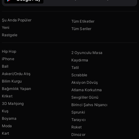
Şu Anda Popüler
Tüm Etiketler
Yeni
Tüm Seriler
Rastgele
Hip Hop
2 Oyunculu Masa
iPhone
Kaydırma
Ball
Tatil
Askeri/Ordu Atış
Scrabble
Bilim Kurgu
Aksiyon Dövüş
Bağımlılık Yapan
Atlama Korkutma
Kriket
Sevgililer Günü
3D Mahjong
Birinci Şahıs Nişancı
Kuş
Sprunki
Boyama
Tarayıcı
Moda
Roket
Kart
Dinozor