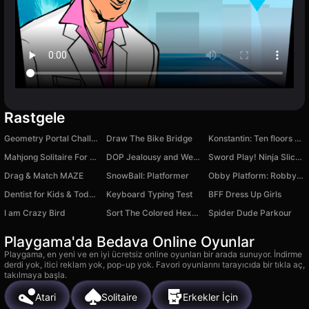
Rastgele
Geometry Portal Challenge
Draw The Bike Bridge
Konstantin: Ten floors of hell
Mahjong Solitaire For Free
DOP Jealousy and Weakness
Sword Play! Ninja Slice Runner
Drag & Match MAZE
SnowBall: Platformer
Obby Platform: Robby vs Skibi-Dog
Dentist for Kids & Toddlers for 2-5 Years Old
Keyboard Typing Test
BFF Dress Up Girls
I am Crazy Bird
Sort The Colored Hexagons
Spider Dude Parkour
Playgama'da Bedava Online Oyunlar
Playgama, en yeni ve en iyi ücretsiz online oyunları bir arada sunuyor. İndirme
derdi yok, itici reklam yok, pop-up yok. Favori oyunlarını tarayıcıda bir tıkla aç,
takılmaya başla.
Atari
Solitaire
Erkekler İçin