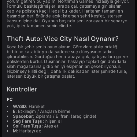
yorum getiren bu yapım, Northman Games imzasıyla geliyor.
Formülü basitleştirmişler; araba çal, çatışmaya gir, silahını
kap ve polisten kaç! Hepsi bu kadar. Haritanın tamamı en
başından beri önünde açık; istersen şehri keşfet, istersen
kaosun içine dal. Oyunun başında seni zorlayan bir senaryo
yok, ipler tamamen senin elinde.
Theft Auto: Vice City Nasıl Oynanır?
Koca bir şehir senin oyun alanın. Görevlere atılıp ortalığı
birbirine katabilir ya da sadece suç dünyasının tadını
çıkarabilirsin. Gördüğün her arabaya çök, çatışmalara gir ve
polislerden kurtul. Düşmanları haklayıp topladığın dolarlarla
silah mağazasına gidip en iyi ekipmanları çekebiliyorsun.
Hiçbir şey kilitli değil; daha ilk dakikadan ister şehirde turla,
istersen büyük bir çatışma başlat.
Kontroller
PC
WASD
: Hareket
E
: Etkileşim / Araçlara binme
Spacebar
: Zıplama / El freni (araç içinde)
Sağ Fare Tuşu
: Nişan al
Sol Fare Tuşu
: Ateş et
M
: Haritayı aç