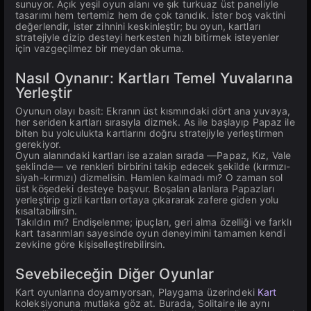
sunuyor. Açık yeşil oyun alanı ve şık turkuaz üst paneliyle
tasarımı hem tertemiz hem de çok tanıdık. İster boş vaktini
değerlendir, ister zihnini keskinleştir; bu oyun, kartları
stratejiyle dizip desteyi herkesten hızlı bitirmek isteyenler
için vazgeçilmez bir meydan okuma.
Nasıl Oynanır: Kartları Temel Yuvalarına
Yerleştir
Oyunun olayı basit: Ekranın üst kısmındaki dört ana yuvaya,
her seriden kartları sırasıyla dizmek. As ile başlayıp Papaz ile
biten bu yolculukta kartlarını doğru stratejiyle yerleştirmen
gerekiyor.
Oyun alanındaki kartları ise azalan sırada —Papaz, Kız, Vale
şeklinde— ve renkleri birbirini takip edecek şekilde (kırmızı-
siyah-kırmızı) dizmelisin. Hamlen kalmadı mı? O zaman sol
üst köşedeki desteye başvur. Boşalan alanlara Papazları
yerleştirip gizli kartları ortaya çıkararak zafere giden yolu
kısaltabilirsin.
Takıldın mı? Endişelenme; ipuçları, geri alma özelliği ve farklı
kart tasarımları sayesinde oyun deneyimini tamamen kendi
zevkine göre kişiselleştirebilirsin.
Sevebileceğin Diğer Oyunlar
Kart oyunlarına doyamıyorsan, Playgama üzerindeki
Kart
koleksiyonuna mutlaka göz at. Burada, Solitaire ile aynı