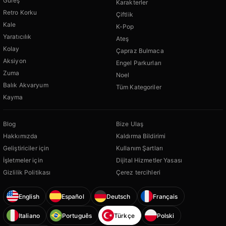
Güreş
Karakterler
Retro Korku
Çiftlik
Kale
K-Pop
Yaratıcılık
Ateş
Kolay
Çapraz Bulmaca
Aksiyon
Engel Parkurları
Zuma
Noel
Balık Akvaryum
Tüm Kategoriler
Kayma
Blog
Bize Ulaş
Hakkımızda
Kaldırma Bildirimi
Geliştiriciler için
Kullanım Şartları
İşletmeler için
Dijital Hizmetler Yasası
Gizlilik Politikası
Çerez tercihleri
English
Español
Deutsch
Français
Italiano
Português
Türkçe
Polski