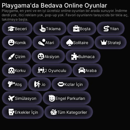
Playgama'da Bedava Online Oyunlar
Playgama, en yeni ve en iyi ücretsiz online oyunları bir arada sunuyor. İndirme
derdi yok, itici reklam yok, pop-up yok. Favori oyunlarını tarayıcıda bir tıkla aç,
takılmaya başla.
Beceri
Tıklama
Boşta
Yılan
Komik
Atari
Solitaire
Strateji
Çizim
Aksiyon
Bulmaca
Korku
2 Oyunculu
Araba
Atış
.io
Kızlar İçin
Simülasyon
Engel Parkurları
Erkekler İçin
Tüm Kategoriler