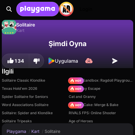
Login
Solitaire
Kart
Solitaire, Aurora Studio tarafından yapılmış ücretsiz bir kart oyunudur. Playgama'da oyna.
Hayır
Kaydet
İlerlemeyi kaydet!
Şimdi Oyna
134
Uygulama
İlgili
Solitaire Classic Klondike
Sprunki Sandbox: Ragdoll Playground Mode
Texas Hold'em 2026
Your Obby Escape
Spider Solitaire for Seniors
Cat and Granny
Word Associations Solitaire
Piece of Cake: Merge & Bake
Solitaire: Spider and Klondike
RIVALS FPS: Online Shooter
Solitaire Tripeaks
Age of Heroes
Playgama
/
Kart
/
Solitaire