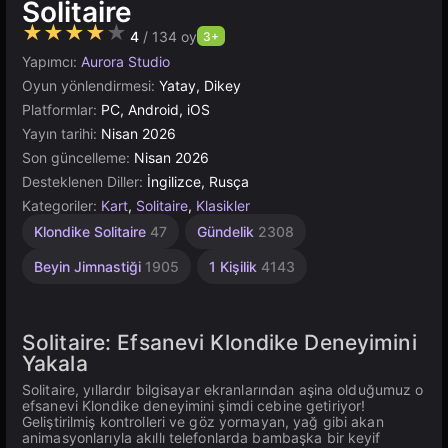
Solitaire
★★★★★
4
/ 134 oy
3+
Yapımcı:
Aurora Studio
Oyun yönlendirmesi:
Yatay, Dikey
Platformlar:
PC, Android, iOS
Yayın tarihi:
Nisan 2026
Son güncelleme:
Nisan 2026
Desteklenen Diller:
İngilizce, Rusça
Kategoriler:
Kart
,
Solitaire
,
Klasikler
Klondike Solitaire
47
Gündelik
2308
Beyin Jimnastiği
1905
1 Kişilik
4143
Solitaire: Efsanevi Klondike Deneyimini
Yakala
Solitaire, yıllardır bilgisayar ekranlarından aşina olduğumuz o
efsanevi Klondike deneyimini şimdi cebine getiriyor!
Geliştirilmiş kontrolleri ve göz yormayan, yağ gibi akan
animasyonlarıyla akıllı telefonlarda bambaşka bir keyif