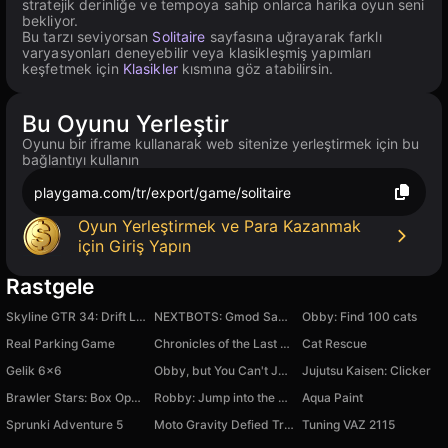
stratejik derinliğe ve tempoya sahip onlarca harika oyun seni
bekliyor.
Bu tarzı seviyorsan
Solitaire
sayfasına uğrayarak farklı
varyasyonları deneyebilir veya klasikleşmiş yapımları
keşfetmek için
Klasikler
kısmına göz atabilirsin.
Bu Oyunu Yerleştir
Oyunu bir iframe kullanarak web sitenize yerleştirmek için bu
bağlantıyı kullanın
playgama.com/tr/export/game/solitaire
Oyun Yerleştirmek ve Para Kazanmak
için Giriş Yapın
Rastgele
Skyline GTR 34: Drift Legend
NEXTBOTS: Gmod SandBox and Memes
Obby: Find 100 cats
Real Parking Game
Chronicles of the Last Soldier
Cat Rescue
Gelik 6x6
Obby, but You Can't Jump
Jujutsu Kaisen: Clicker
Brawler Stars: Box Opening Simulator
Robby: Jump into the Pool
Aqua Paint
Sprunki Adventure 5
Moto Gravity Defied Trials: Happy Wheels
Tuning VAZ 2115