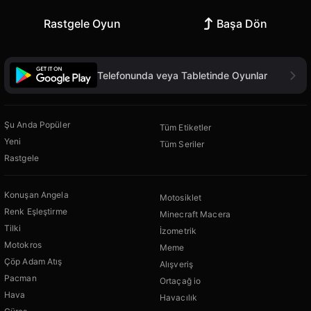
Rastgele Oyun
Başa Dön
Telefonunda veya Tabletinde Oyunlar
Şu Anda Popüler
Tüm Etiketler
Yeni
Tüm Seriler
Rastgele
Konuşan Angela
Motosiklet
Renk Eşleştirme
Minecraft Macera
Tilki
İzometrik
Motokros
Meme
Çöp Adam Atış
Alışveriş
Pacman
Ortaçağ io
Hava
Havacılık