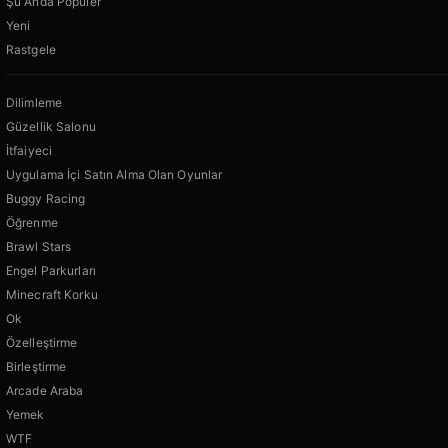
Şu Anda Popüler
Yeni
Rastgele
Dilimleme
Güzellik Salonu
İtfaiyeci
Uygulama İçi Satın Alma Olan Oyunlar
Buggy Racing
Öğrenme
Brawl Stars
Engel Parkurları
Minecraft Korku
Ok
Özelleştirme
Birleştirme
Arcade Araba
Yemek
WTF