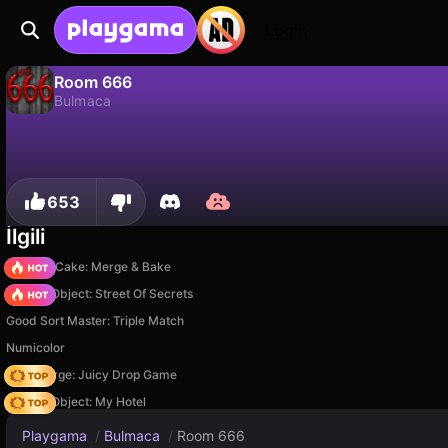
Login
Room 666
Bulmaca
Room 666, DarkPlay tarafından yapılmış ücretsiz bir bulmaca oyunudur. Playgama'da oyna.
Hayır
Kaydet
İlerlemeyi kaydet!
653
İlgili
Piece of Cake: Merge & Bake
Hidden Object: Street Of Secrets
Good Sort Master: Triple Match
Numicolor
Fruit Merge: Juicy Drop Game
Hidden Object: My Hotel
Playgama
/
Bulmaca
/
Room 666