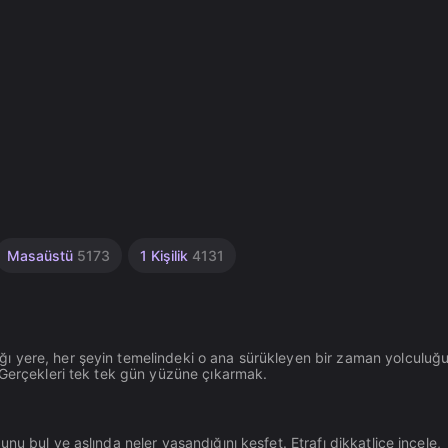
Masaüstü
5173
1 Kişilik
4131
ı yere, her şeyin temelindeki o ana sürükleyen bir zaman yolculuğ
 Gerçekleri tek tek gün yüzüne çıkarmak.
u bul ve aslında neler yaşandığını keşfet. Etrafı dikkatlice incele,