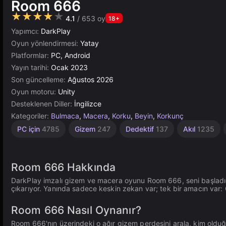
Room 666
★★★★★
4.1
/ 653 oy
18+
Yapımcı:
DarkPlay
Oyun yönlendirmesi:
Yatay
Platformlar:
PC, Android
Yayın tarihi:
Ocak 2023
Son güncelleme:
Ağustos 2026
Oyun motoru:
Unity
Desteklenen Diller:
İngilizce
Kategoriler:
Bulmaca
,
Macera
,
Korku
,
Beyin
,
Korkunç
Bağımsız
Yüksek
Rus
Unity
PC için
4785
Gizem
247
Dedektif
137
Akıl
1235
1798
Çevrimiçi
Kaliteli
1220
3572
3175
Room 666 Hakkında
DarkPlay imzalı gizem ve macera oyunu Room 666, seni başladığ
çıkarıyor. Yanında sadece keskin zekan var; tek bir amacın var:
Room 666 Nasıl Oynanır?
Room 666'nın üzerindeki o ağır gizem perdesini arala, kim olduğun