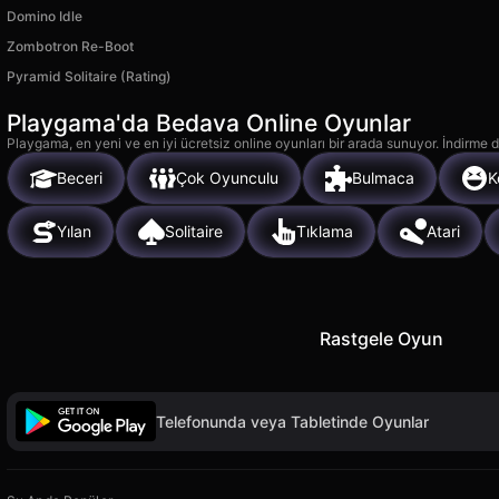
Domino Idle
Zombotron Re-Boot
Pyramid Solitaire (Rating)
Playgama'da Bedava Online Oyunlar
Playgama, en yeni ve en iyi ücretsiz online oyunları bir arada sunuyor. İndirme de
Beceri
Çok Oyunculu
Bulmaca
K
Yılan
Solitaire
Tıklama
Atari
Rastgele Oyun
Telefonunda veya Tabletinde Oyunlar