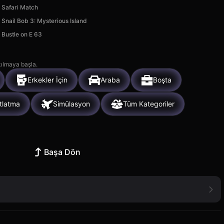
Safari Match
Snail Bob 3: Mysterious Island
Bustle on E 63
kılmaya başla.
Erkekler İçin
Araba
Boşta
tlatma
Simülasyon
Tüm Kategoriler
Başa Dön