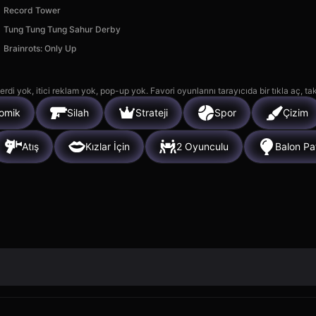
Record Tower
Tung Tung Tung Sahur Derby
Brainrots: Only Up
rdi yok, itici reklam yok, pop-up yok. Favori oyunlarını tarayıcıda bir tıkla aç, ta
omik
Silah
Strateji
Spor
Çizim
Atış
Kızlar İçin
2 Oyunculu
Balon Pa