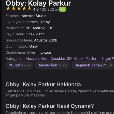
Obby: Kolay Parkur
★★★★★
4.6
/ 20 332 oy
7+
Yapımcı:
Hamster Studio
Oyun yönlendirmesi:
Yatay
Platformlar:
PC, Android, iOS
Yayın tarihi:
Ocak 2023
Son güncelleme:
Ağustos 2026
Oyun motoru:
Unity
Desteklenen Diller:
İngilizce
Kategoriler:
Aksiyon
,
Atari
,
Çocuklar
,
3D
,
Komik
,
Platform
,
Engel P
Engel
Atlama
Çeviklik
Masaüstü
Artımlı
Yüksek
Piksel
Tarayıcı
Unity
67
PC için
4779
Gençler İçin
3072
Bağımlılık Yapan
2936
Çevrimiçi
Kaliteli
220
437
565
2590
5019
Obby
462
5168
Oyunları
3569
3172
71
Obby: Kolay Parkur Hakkında
Hamster Studio imzalı Obby: Kolay Parkur, zıplama yeteneklerini ve
engel parkuru macerası.
Obby: Kolay Parkur Nasıl Oynanır?
Engellerin arasında kıvrak hareketlerle ilerle, renkli platformları