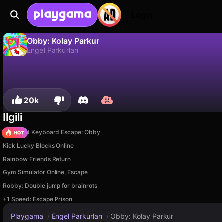
Login
Obby: Kolay Parkur
Engel Parkurları
Hayır
Kaydet
İlerlemeyi kaydet!
Obby: Kolay Parkur, Hamster Studio tarafından yapılmış ücretsiz bir engel parkurları oyunudur. Playgama'da oyna.
20k
İlgili
+1 Speed Keyboard Escape: Obby
Kick Lucky Blocks Online
Rainbow Friends Return
Gym Simulator Online, Escape
Robby: Double jump for brainrots
+1 Speed: Escape Prison
Playgama
/
Engel Parkurları
/
Obby: Kolay Parkur