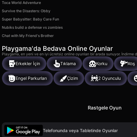
Toca World Adventure
Survive the Disasters: Obby
Super Babysitter: Baby Care Fun
Nubiks build a defense vs zombies
Chat with My Friend's Brother
Playgama'da Bedava Online Oyunlar
Playgama, en yeni ve en iyi ücretsiz online oyunları bir arada sunuyor. İndirme de
Erkekler İçin
Tıklama
Korku
Atış
Engel Parkurları
Çizim
2 Oyunculu
Rastgele Oyun
Telefonunda veya Tabletinde Oyunlar