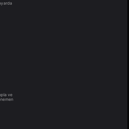
sayarda
ıpla ve
denemen