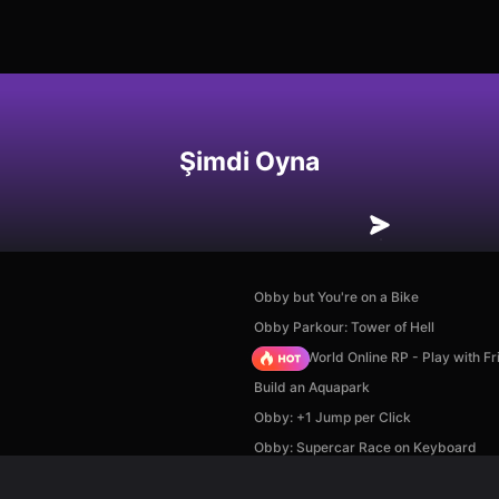
Şimdi Oyna
Obby but You're on a Bike
Obby Parkour: Tower of Hell
Sprunki World Online RP - Play with Fr
Build an Aquapark
Obby: +1 Jump per Click
Obby: Supercar Race on Keyboard