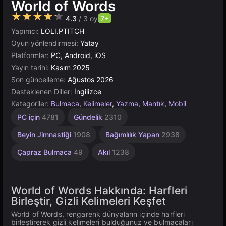
World of Words
★★★★★
4.3
/ 3 oy
7+
Yapımcı:
LOLI.PTITCH
Oyun yönlendirmesi:
Yatay
Platformlar:
PC, Android, iOS
Yayın tarihi:
Kasım 2025
Son güncelleme:
Ağustos 2026
Desteklenen Diller:
İngilizce
Kategoriler:
Bulmaca
,
Kelimeler
,
Yazma
,
Mantık
,
Mobil
Masaüstü
Tarayıcı
Rus
PC için
4781
Gündelik
2310
1796
5021
5171
Beyin Jimnastiği
1908
Bağımlılık Yapan
2938
Çapraz Bulmaca
49
Akıl
1238
World of Words Hakkında: Harfleri
Birleştir, Gizli Kelimeleri Keşfet
World of Words, rengarenk dünyaların içinde harfleri
birleştirerek gizli kelimeleri bulduğunuz ve bulmacaları