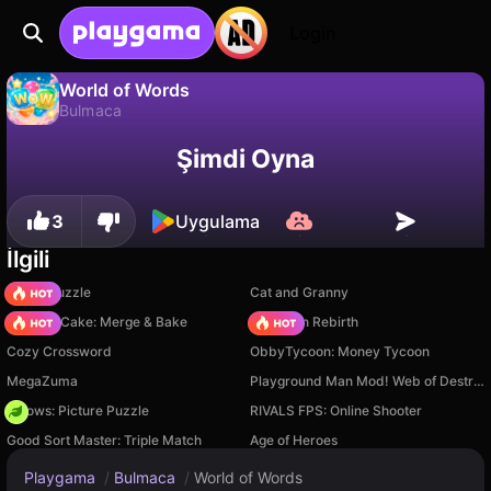
Login
World of Words
Bulmaca
World of Words, LOLI.PTITCH tarafından yapılmış ücretsiz bir bulmaca oyunudur. Playgama'da oyna.
Hayır
Kaydet
İlerlemeyi kaydet!
Şimdi Oyna
3
Uygulama
İlgili
Arrow Puzzle
Cat and Granny
Piece of Cake: Merge & Bake
Stickman Rebirth
Cozy Crossword
ObbyTycoon: Money Tycoon
MegaZuma
Playground Man Mod! Web of Destruction!
Arrows: Picture Puzzle
RIVALS FPS: Online Shooter
Good Sort Master: Triple Match
Age of Heroes
Playgama
/
Bulmaca
/
World of Words