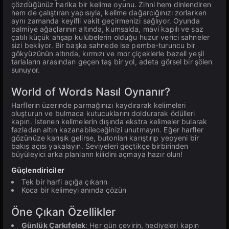
çözdüğünüz harika bir kelime oyunu. Zihni hem dinlendiren
hem de çalıştıran yapısıyla, kelime dağarcığınızı zorlarken
aynı zamanda keyifli vakit geçirmenizi sağlıyor. Oyunda
palmiye ağaçlarının altında, kumsalda, mavi kapılı ve saz
çatılı küçük ahşap kulübelerin olduğu huzur verici sahneler
sizi bekliyor. Bir başka sahnede ise pembe-turuncu bir
gökyüzünün altında, kırmızı ve mor çiçeklerle bezeli yeşil
tarlaların arasından geçen taş bir yol, adeta görsel bir şölen
sunuyor.
World of Words Nasıl Oynanır?
Harflerin üzerinde parmağınızı kaydırarak kelimeleri
oluşturun ve bulmaca kutucuklarını doldurarak ödülleri
kapın. İstenen kelimelerin dışında ekstra kelimeler bularak
fazladan altın kazanabileceğinizi unutmayın. Eğer harfler
gözünüze karışık gelirse, butonları karıştırıp yepyeni bir
bakış açısı yakalayın. Seviyeleri geçtikçe birbirinden
büyüleyici arka planların kilidini açmaya hazır olun!
Güçlendiriciler
Tek bir harfi açığa çıkarın
Koca bir kelimeyi anında çözün
Öne Çıkan Özellikler
Günlük Çarkıfelek
: Her gün çevirin, hediyeleri kapın