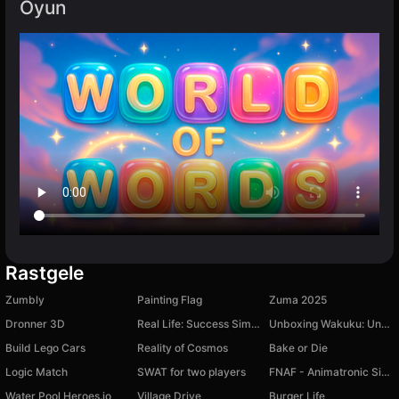
Oyun
Rastgele
Zumbly
Painting Flag
Zuma 2025
Dronner 3D
Real Life: Success Simulator!
Unboxing Wakuku: Unboxing Toys
Build Lego Cars
Reality of Cosmos
Bake or Die
Logic Match
SWAT for two players
FNAF - Animatronic Simulator
Water Pool Heroes.io
Village Drive
Burger Life