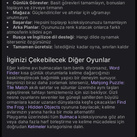
Günlük Görevler
: Basit görevleri tamamlayın, bonusları
toplayın ve zirveye tırmanın
Mağaza
: Güçlendiriciler ve altınlar için uğramayı
unutmayın
Başarılar
: Hepsini toplayıp koleksiyonunuzu tamamlayın
Arka Planlar
: Oyununuza renk katacak onlarca farklı
atmosferin kilidini açın
Rusça ve İngilizce dil desteği
: Hangi dilde oynamak
isterseniz özgürsünüz
Tamamen ücretsiz
: İstediğiniz kadar oyna, sınırları kaldır
İlginizi Çekebilecek Diğer Oyunlar
Eğer kelime avı bulmacaları tam benlik diyorsanız,
Word
Finder
kısa günlük oturumlarla kelime dağarcığınızı
keskinleştirecek bağımlılık yapıcı bir deneyim sunuyor.
Beyninizi biraz daha zorlamak isterseniz,
Mahjong Puzzle:
Tile Match
akıllı satırlar ve sütunlar üzerinde aynı taşları
eşleştirerek tahtayı temizlemeniz için sizi bekliyor. Gizli
nesne oyunlarını sevenler ise güneşli sahillerden büyülü
ormanlara kadar uzanan dünyalarda keşfe çıkacakları
Find
the Frog - Hidden Objects
oyununa bayılacak; kelime
avlarınızın yanına harika bir mola alternatifi!
Playgama üzerindeki tüm
Bulmaca
koleksiyonuna göz atın
veya daha fazla harf birleştirme ve kelime mücadelesi için
doğrudan
Kelimeler
kategorisine dalın.