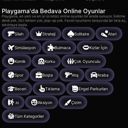
Playgama'da Bedava Online Oyunlar
Playgama, en yeni ve en iyi ücretsiz online oyunları bir arada sunuyor. İndirme
derdi yok, itici reklam yok, pop-up yok. Favori oyunlarını tarayıcıda bir tıkla aç,
takılmaya başla.
Silah
Strateji
Solitaire
Atari
Simülasyon
Bulmaca
Kızlar İçin
Komik
Korku
Çok Oyunculu
Spor
Boşta
Atış
Araba
Beceri
Tıklama
Engel Parkurları
.io
Aksiyon
Çizim
Tüm Kategoriler