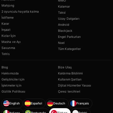
MMO
Mahjong
Kalamar
2 oyunculu hayatta kalma
Taksi
İstifleme
Uzay Dalgaları
Karar
Android
İnşaat
Blackjack
Kızlar İçin
Engel Parkurları
Masha ve Ayı
Noel
Savunma
Tüm Kategoriler
Tetris
Blog
Bize Ulaş
Hakkımızda
Kaldırma Bildirimi
Geliştiriciler için
Kullanım Şartları
İşletmeler için
Dijital Hizmetler Yasası
Gizlilik Politikası
Çerez tercihleri
English
Español
Deutsch
Français
Italiano
Português
Türkçe
Polski