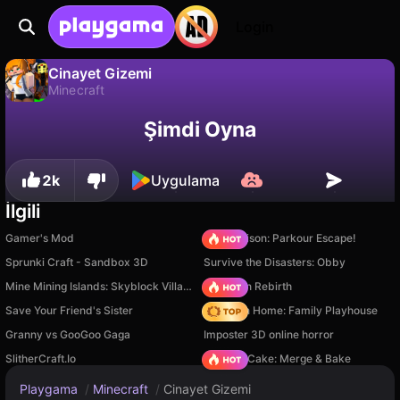
Login
Cinayet Gizemi
Minecraft
Cinayet Gizemi, MinerKa tarafından yapılmış ücretsiz bir minecraft oyunudur. Playgama'da oyna.
Hayır
Kaydet
İlerlemeyi kaydet!
Şimdi Oyna
2k
Uygulama
İlgili
Gamer's Mod
Barry Prison: Parkour Escape!
Sprunki Craft - Sandbox 3D
Survive the Disasters: Obby
Mine Mining Islands: Skyblock Village!
Stickman Rebirth
Save Your Friend's Sister
My Town Home: Family Playhouse
Granny vs GooGoo Gaga
Imposter 3D online horror
SlitherCraft.Io
Piece of Cake: Merge & Bake
Playgama
/
Minecraft
/
Cinayet Gizemi