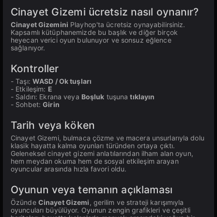
Cinayet Gizemi ücretsiz nasıl oynanır?
Cinayet Gizemini
Playhop'ta ücretsiz oynayabilirsiniz.
Kapsamlı kütüphanemizde bu başlık ve diğer birçok
heyecan verici oyun bulunuyor ve sonsuz eğlence
sağlanıyor.
Kontroller
- Taşı:
WASD / Ok tuşları
- Etkileşim:
E
- Saldırı: Ekrana veya
Boşluk
tuşuna
tıklayın
- Sohbet:
Girin
Tarih veya köken
Cinayet Gizemi, bulmaca çözme ve macera unsurlarıyla dolu
klasik hayatta kalma oyunları türünden ortaya çıktı.
Geleneksel cinayet gizemi anlatılarından ilham alan oyun,
hem meydan okuma hem de sosyal etkileşim arayan
oyuncular arasında hızla favori oldu.
Oyunun veya temanın açıklaması
Özünde
Cinayet Gizemi
, gerilim ve strateji karışımıyla
oyuncuları büyülüyor. Oyunun zengin grafikleri ve çeşitli