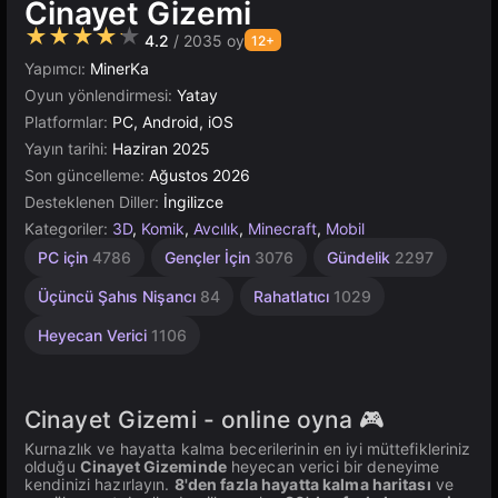
Cinayet Gizemi
★★★★★
4.2
/ 2035 oy
12+
Yapımcı:
MinerKa
Oyun yönlendirmesi:
Yatay
Platformlar:
PC, Android, iOS
Yayın tarihi:
Haziran 2025
Son güncelleme:
Ağustos 2026
Desteklenen Diller:
İngilizce
Kategoriler:
3D
,
Komik
,
Avcılık
,
Minecraft
,
Mobil
Roblox
Sonsuz
Saklambaç
Çeviklik
Masaüstü
Yüksek
Tarayıcı
Rus
Unity
PC için
4786
Gençler İçin
3076
Gündelik
2297
1799
Çevrimiçi
Kaliteli
2852
2594
5026
811
5172
83
3571
3177
Üçüncü Şahıs Nişancı
84
Rahatlatıcı
1029
Heyecan Verici
1106
Cinayet Gizemi - online oyna 🎮
Kurnazlık ve hayatta kalma becerilerinin en iyi müttefikleriniz
olduğu
Cinayet Gizeminde
heyecan verici bir deneyime
kendinizi hazırlayın.
8'den fazla hayatta kalma haritası
ve