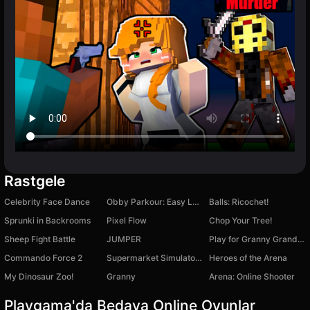
Rastgele
Celebrity Face Dance
Obby Parkour: Easy Level
Balls: Ricochet!
Sprunki in Backrooms
Pixel Flow
Chop Your Tree!
Sheep Fight Battle
JUMPER
Play for Granny Grandpa or Slendrina
Commando Force 2
Supermarket Simulator: Store Cashier
Heroes of the Arena
My Dinosaur Zoo!
Granny
Arena: Online Shooter
Playgama'da Bedava Online Oyunlar