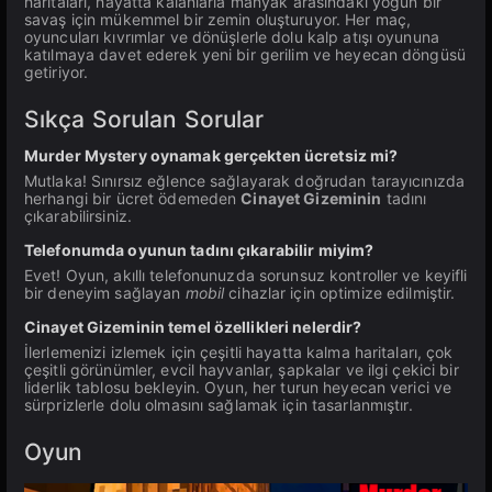
haritaları, hayatta kalanlarla manyak arasındaki yoğun bir
savaş için mükemmel bir zemin oluşturuyor. Her maç,
oyuncuları kıvrımlar ve dönüşlerle dolu kalp atışı oyununa
katılmaya davet ederek yeni bir gerilim ve heyecan döngüsü
getiriyor.
Sıkça Sorulan Sorular
Murder Mystery oynamak gerçekten ücretsiz mi?
Mutlaka! Sınırsız eğlence sağlayarak doğrudan tarayıcınızda
herhangi bir ücret ödemeden
Cinayet Gizeminin
tadını
çıkarabilirsiniz.
Telefonumda oyunun tadını çıkarabilir miyim?
Evet! Oyun, akıllı telefonunuzda sorunsuz kontroller ve keyifli
bir deneyim sağlayan
mobil
cihazlar için optimize edilmiştir.
Cinayet Gizeminin temel özellikleri nelerdir?
İlerlemenizi izlemek için çeşitli hayatta kalma haritaları, çok
çeşitli görünümler, evcil hayvanlar, şapkalar ve ilgi çekici bir
liderlik tablosu bekleyin. Oyun, her turun heyecan verici ve
sürprizlerle dolu olmasını sağlamak için tasarlanmıştır.
Oyun