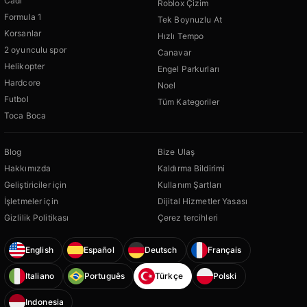
Cadı
Roblox Çizim
Formula 1
Tek Boynuzlu At
Korsanlar
Hızlı Tempo
2 oyunculu spor
Canavar
Helikopter
Engel Parkurları
Hardcore
Noel
Futbol
Tüm Kategoriler
Toca Boca
Blog
Bize Ulaş
Hakkımızda
Kaldırma Bildirimi
Geliştiriciler için
Kullanım Şartları
İşletmeler için
Dijital Hizmetler Yasası
Gizlilik Politikası
Çerez tercihleri
English
Español
Deutsch
Français
Italiano
Português
Türkçe
Polski
Indonesia