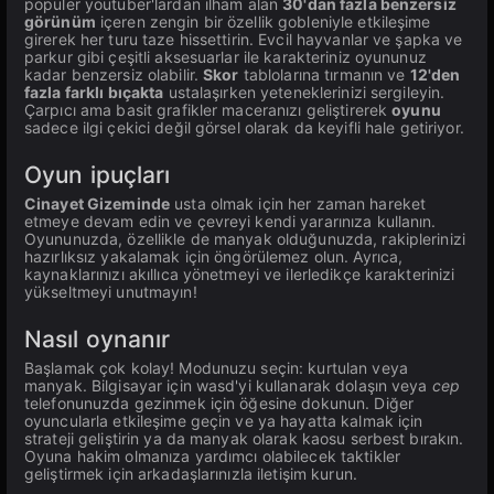
popüler youtuber'lardan ilham alan
30'dan fazla benzersiz
görünüm
içeren zengin bir özellik gobleniyle etkileşime
girerek her turu taze hissettirin. Evcil hayvanlar ve şapka ve
parkur gibi çeşitli aksesuarlar ile karakteriniz oyununuz
kadar benzersiz olabilir.
Skor
tablolarına tırmanın ve
12'den
fazla farklı bıçakta
ustalaşırken yeteneklerinizi sergileyin.
Çarpıcı ama basit grafikler maceranızı geliştirerek
oyunu
sadece ilgi çekici değil görsel olarak da keyifli hale getiriyor.
Oyun ipuçları
Cinayet Gizeminde
usta olmak için her zaman hareket
etmeye devam edin ve çevreyi kendi yararınıza kullanın.
Oyununuzda, özellikle de manyak olduğunuzda, rakiplerinizi
hazırlıksız yakalamak için öngörülemez olun. Ayrıca,
kaynaklarınızı akıllıca yönetmeyi ve ilerledikçe karakterinizi
yükseltmeyi unutmayın!
Nasıl oynanır
Başlamak çok kolay! Modunuzu seçin: kurtulan veya
manyak. Bilgisayar için wasd'yi kullanarak dolaşın veya
cep
telefonunuzda gezinmek için öğesine dokunun. Diğer
oyuncularla etkileşime geçin ve ya hayatta kalmak için
strateji geliştirin ya da manyak olarak kaosu serbest bırakın.
Oyuna hakim olmanıza yardımcı olabilecek taktikler
geliştirmek için arkadaşlarınızla iletişim kurun.