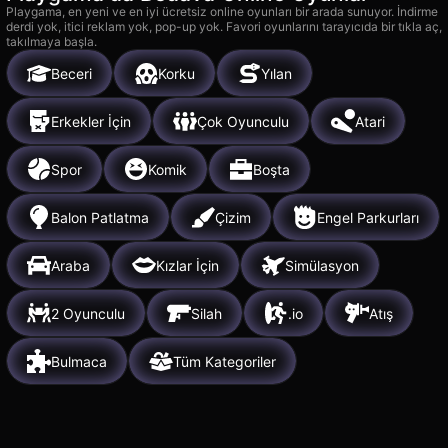
Playgama, en yeni ve en iyi ücretsiz online oyunları bir arada sunuyor. İndirme
derdi yok, itici reklam yok, pop-up yok. Favori oyunlarını tarayıcıda bir tıkla aç,
takılmaya başla.
Beceri
Korku
Yılan
Erkekler İçin
Çok Oyunculu
Atari
Spor
Komik
Boşta
Balon Patlatma
Çizim
Engel Parkurları
Araba
Kızlar İçin
Simülasyon
2 Oyunculu
Silah
.io
Atış
Bulmaca
Tüm Kategoriler