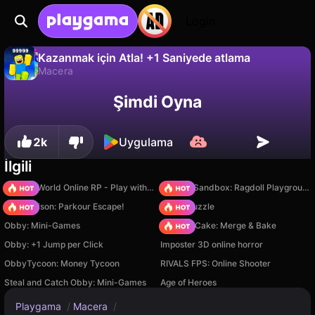
Login
Kazanmak için Atla! +1 Saniyede atlama
Macera
Hayır
Kaydet
İlerlemeyi kaydet!
Kazanmak için Atla! +1 Saniyede atlama, TDS BID tarafından yapılmış ücretsiz bir macera oyunudur. Playgama'da oyna.
Şimdi Oyna
2k
Uygulama
İlgili
Sprunki World Online RP - Play with Friends!
Sprunki Sandbox: Ragdoll Playground Mode
Barry Prison: Parkour Escape!
Arrow Puzzle
Obby: Mini-Games
Piece of Cake: Merge & Bake
Obby: +1 Jump per Click
Imposter 3D online horror
ObbyTycoon: Money Tycoon
RIVALS FPS: Online Shooter
Steal and Catch Obby: Mini-Games
Age of Heroes
Playgama
/
Macera
/