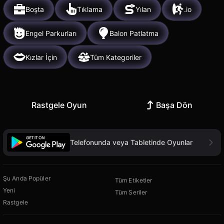
Boşta
Tıklama
Yılan
.io
Engel Parkurları
Balon Patlatma
Kızlar İçin
Tüm Kategoriler
Rastgele Oyun
Başa Dön
Telefonunda veya Tabletinde Oyunlar
Şu Anda Popüler
Tüm Etiketler
Yeni
Tüm Seriler
Rastgele