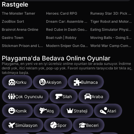
Rastgele
The Monster Tamer
Heroes: Card RPG
Runway Star 3D: Pick The Look!
ZooBlox Sort
Dream Car: Assemble by Detail
Tiger Robot and Motorcycle: Transformers
Brainrot Arena Online
Red Cube in Dash Geometry
Eating Simulator Physical Food Puzzle
Gastro Town
Boat rush | Robby
Moving Balls - Going Sphere
Stickman Prison and Love
Modern Sniper Gun Game Sniper 3D
World War Camp Company
Playgama'da Bedava Online Oyunlar
Playgama, en yeni ve en iyi ücretsiz online oyunları bir arada sunuyor. İndirme
derdi yok, itici reklam yok, pop-up yok. Favori oyunlarını tarayıcıda bir tıkla aç,
takılmaya başla.
Korku
Aksiyon
Bulmaca
Çok Oyunculu
Silah
Araba
Komik
Atış
Strateji
Atari
Simülasyon
Spor
Beceri