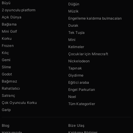
Büyü
Düğün
2 oyunculu platform
Müzik
Açık Dünya
Engelleme kaldırma bulmacaları
Bağlama
Durak
Mini Golf
Tek Tuşla
Korku
Mini
Frozen
Kelimeler
Kılıç
Çocuklar için Minecraft
Gemi
Nickelodeon
Slime
Tapınak
Godot
Giydirme
Bağımsız
Eğitici araba
Rahatlatıcı
Engel Parkurları
Satranç
Noel
Çok Oyunculu Korku
Tüm Kategoriler
Garip
Blog
Bize Ulaş
Hakkımızda
Kaldırma Bildirimi