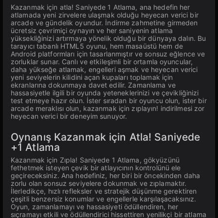
Kazanmak için atla! Saniyede 1 Atlama, ana hedefin her
atlamada yeni zirvelere ulaşmak olduğu heyecan verici bir
arcade ve gündelik oyundur. İndirme zahmetine girmeden
ücretsiz çevrimiçi oynayın ve her saniyenin atlama
yüksekliğinizi artırmaya yönelik olduğu bir dünyaya dalın. Bu
tarayıcı tabanlı HTML5 oyunu, hem masaüstü hem de
Android platformları için tasarlanmıştır ve sonsuz eğlence ve
zorluklar sunar. Canlı ve etkileşimli bir ortamla oyuncular,
daha yükseğe atlamak, engelleri aşmak ve heyecan verici
yeni seviyelerin kilidini açan kupaları toplamak için
ekranlarına dokunmaya davet edilir. Zamanlama ve
hassasiyetle ilgili bir oyunda yeteneklerinizi ve çevikliğinizi
test etmeye hazır olun. İster sıradan bir oyuncu olun, ister bir
arcade meraklısı olun, kazanmak için zıplayın! indirilmesi zor
heyecan verici bir deneyim sunuyor.
Oynanış Kazanmak için Atla! Saniyede
+1 Atlama
Kazanmak için Zıpla! Saniyede 1 Atlama, gökyüzünü
fethetmek isteyen çevik bir atlayıcının kontrolünü ele
geçireceksiniz. Ana hedefiniz, her biri bir öncekinden daha
zorlu olan sonsuz seviyelere dokunmak ve zıplamaktır.
İlerledikçe, hızlı refleksler ve stratejik düşünme gerektiren
çeşitli benzersiz konumlar ve engellerle karşılaşacaksınız.
Oyun, zamanlamayı ve hassasiyeti ödüllendiren, her
sıçramayı etkili ve ödüllendirici hissettiren yenilikçi bir atlama