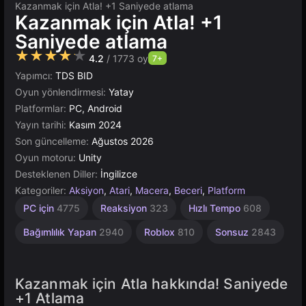
Kazanmak için Atla! +1 Saniyede atlama
Kazanmak için Atla! +1
Saniyede atlama
★★★★★
4.2
/ 1773 oy
7+
Yapımcı:
TDS BID
Oyun yönlendirmesi:
Yatay
Platformlar:
PC, Android
Yayın tarihi:
Kasım 2024
Son güncelleme:
Ağustos 2026
Oyun motoru:
Unity
Desteklenen Diller:
İngilizce
Kategoriler:
Aksiyon
,
Atari
,
Macera
,
Beceri
,
Platform
Atlama
Çeviklik
Masaüstü
Artımlı
Tarayıcı
Unity
1
PC için
4775
Reaksiyon
323
Hızlı Tempo
608
Kişilik
Çevrimiçi
564
2587
5013
462
5165
4152
3171
Bağımlılık Yapan
2940
Roblox
810
Sonsuz
2843
Kazanmak için Atla hakkında! Saniyede
+1 Atlama