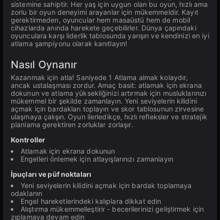
sistemine sahiptir. Her yaş için uygun olan bu oyun, hızlı ama
zorlu bir oyun deneyimi arayanlar için mükemmeldir. Kayıt
gerektirmeden, oyuncular hem masaüstü hem de mobil
cihazlarda anında harekete geçebilirler. Dünya çapındaki
oyunculara karşı liderlik tablosunda yarışın ve kendinizi en iyi
atlama şampiyonu olarak kanıtlayın!
Nasıl Oynanır
Kazanmak için atla! Saniyede 1 Atlama almak kolaydır,
ancak ustalaşması zordur. Amaç basit: atlamak için ekrana
dokunun ve atlama yüksekliğinizi artırmak için musluklarınızı
mükemmel bir şekilde zamanlayın. Yeni seviyelerin kilidini
açmak için bardakları toplayın ve skor tablosunun zirvesine
ulaşmaya çalışın. Oyun ilerledikçe, hızlı refleksler ve stratejik
planlama gerektiren zorluklar zorlaşır.
Kontroller
Atlamak için ekrana dokunun
Engelleri önlemek için atlayışlarınızı zamanlayın
İpuçları ve püf noktaları
Yeni seviyelerin kilidini açmak için bardak toplamaya
odaklanın
Engel hareketlerindeki kalıplara dikkat edin
Alıştırma mükemmelleştirir - becerilerinizi geliştirmek için
zıplamaya devam edin