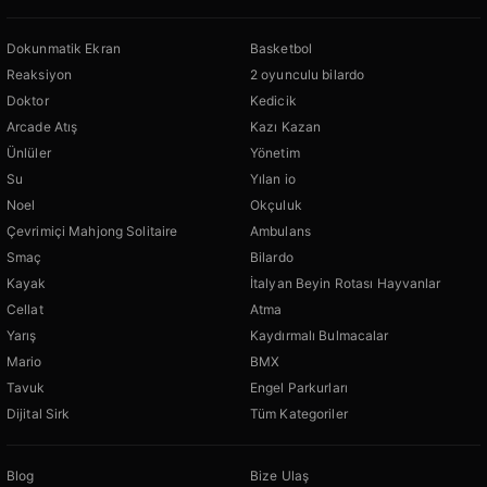
Dokunmatik Ekran
Basketbol
Reaksiyon
2 oyunculu bilardo
Doktor
Kedicik
Arcade Atış
Kazı Kazan
Ünlüler
Yönetim
Su
Yılan io
Noel
Okçuluk
Çevrimiçi Mahjong Solitaire
Ambulans
Smaç
Bilardo
Kayak
İtalyan Beyin Rotası Hayvanlar
Cellat
Atma
Yarış
Kaydırmalı Bulmacalar
Mario
BMX
Tavuk
Engel Parkurları
Dijital Sirk
Tüm Kategoriler
Blog
Bize Ulaş