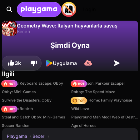
Login
Geometry Wave: İtalyan hayvanlarla savaş
Beceri
Hayır
Kaydet
İlerlemeyi kaydet!
Geometry Wave: İtalyan hayvanlarla savaş, RANT tarafından yapılmış ücretsiz bir beceri oyunudur. Playgama'da oyna.
Şimdi Oyna
3k
Uygulama
İlgili
+1 Speed Keyboard Escape: Obby
Barry Prison: Parkour Escape!
Obby: Mini-Games
Robby: The Speed Maze
Survive the Disasters: Obby
My Town Home: Family Playhouse
Stickman Rebirth
Wild Love
Steal and Catch Obby: Mini-Games
Playground Man Mod! Web of Destruction!
Soccer Random
Age of Heroes
Playgama
/
Beceri
/