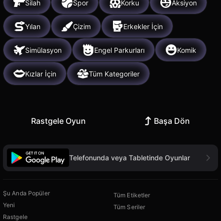
Silah
Spor
Korku
Aksiyon
Yılan
Çizim
Erkekler İçin
Simülasyon
Engel Parkurları
Komik
Kızlar İçin
Tüm Kategoriler
Rastgele Oyun
Başa Dön
Telefonunda veya Tabletinde Oyunlar
Şu Anda Popüler
Tüm Etiketler
Yeni
Tüm Seriler
Rastgele