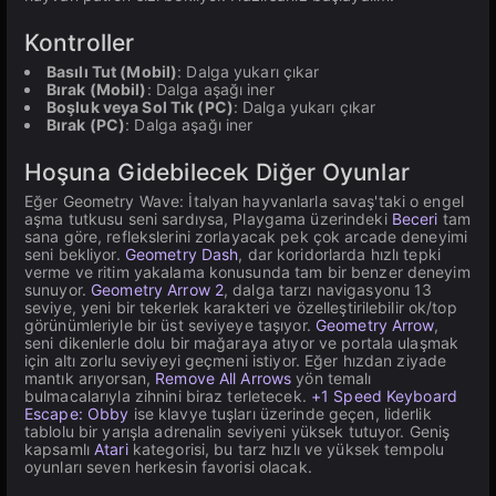
Kontroller
Basılı Tut (Mobil)
: Dalga yukarı çıkar
Bırak (Mobil)
: Dalga aşağı iner
Boşluk veya Sol Tık (PC)
: Dalga yukarı çıkar
Bırak (PC)
: Dalga aşağı iner
Hoşuna Gidebilecek Diğer Oyunlar
Eğer Geometry Wave: İtalyan hayvanlarla savaş'taki o engel
aşma tutkusu seni sardıysa, Playgama üzerindeki
Beceri
tam
sana göre, reflekslerini zorlayacak pek çok arcade deneyimi
seni bekliyor.
Geometry Dash
, dar koridorlarda hızlı tepki
verme ve ritim yakalama konusunda tam bir benzer deneyim
sunuyor.
Geometry Arrow 2
, dalga tarzı navigasyonu 13
seviye, yeni bir tekerlek karakteri ve özelleştirilebilir ok/top
görünümleriyle bir üst seviyeye taşıyor.
Geometry Arrow
,
seni dikenlerle dolu bir mağaraya atıyor ve portala ulaşmak
için altı zorlu seviyeyi geçmeni istiyor. Eğer hızdan ziyade
mantık arıyorsan,
Remove All Arrows
yön temalı
bulmacalarıyla zihnini biraz terletecek.
+1 Speed Keyboard
Escape: Obby
ise klavye tuşları üzerinde geçen, liderlik
tablolu bir yarışla adrenalin seviyeni yüksek tutuyor. Geniş
kapsamlı
Atari
kategorisi, bu tarz hızlı ve yüksek tempolu
oyunları seven herkesin favorisi olacak.