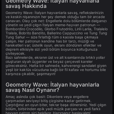
Geometry Wave: İtalyan hayvanlarla
savaş Hakkında
Geometry Wave: İtalyan hayvanlarla savaş, reflekslerinizin
ve keskin nişanınızın her şey demek olduğu tam bir arcade
canavarı. Olay çok net: Engellerle dolu bölümlerde dalganızı
yönetin ve yedi çılgın İtalyan meme-hayvan patronun —
Bombordiro Crocodilo, Glorbo Frutodrilo, Lirili Larila, Tralalelo
Tralala, Bobrito Bandito, Ballerino Cappuccino ve Tung Tung
Tung Sahur — size fırlattığı tüm o kaosla başa çıkmaya
çalışın. Her patronun kendine has bir tarzı, müziği ve
hareketleri var; üstelik oyun, ekranı döndüren efektler ve
deprem etkisiyle sizi yedi bölüm boyunca koltuğunuza
çivileyecek.
Bazı sahnelerde, ekranın üst ve alt kısımlarında tırtıklı yollar
oluşturan siyah üçgenler ve beyaz çerçeveli kareler
göreceksiniz. Hatta bir sahnede, kahverengi sandalet giyen
yeşil bir kaktüs vücuduna bağlı bir fil kafası ve hortumu bile
karşınıza çıkabilir, şaşırmayın!
Geometry Wave: İtalyan hayvanlarla
savaş Nasıl Oynanır?
Amaç aslında çok basit: Dikenlere veya engellere
çarpmadan seviyeyi bitiş çizgisine kadar getirmek.
Çarptığınız an oyun biter, tekrar başa dönersiniz. Yedi çılgın
bölüm, birbirinden epik yedi müzik parçası ve yedi farklı
hayvan patron sizi bekliyor. Hazırsanız başlayalım!