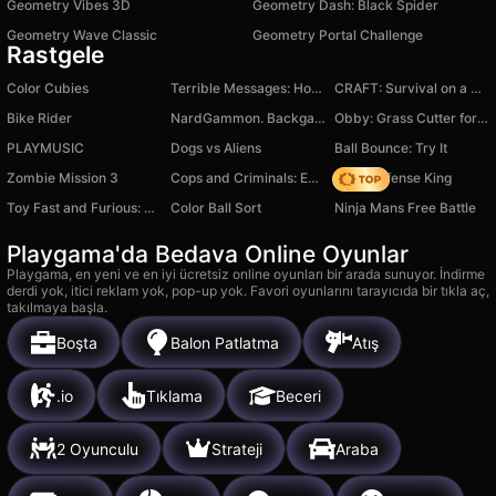
Geometry Vibes 3D
Geometry Dash: Black Spider
Geometry Wave Classic
Geometry Portal Challenge
Rastgele
Color Cubies
Terrible Messages: Horror
CRAFT: Survival on a Raft
Bike Rider
NardGammon. Backgammon
Obby: Grass Cutter for seeking Brainrots
PLAYMUSIC
Dogs vs Aliens
Ball Bounce: Try It
Zombie Mission 3
Cops and Criminals: Economic Tycoon
Hero Defense King
Toy Fast and Furious: Room Racing
Color Ball Sort
Ninja Mans Free Battle
Playgama'da Bedava Online Oyunlar
Playgama, en yeni ve en iyi ücretsiz online oyunları bir arada sunuyor. İndirme
derdi yok, itici reklam yok, pop-up yok. Favori oyunlarını tarayıcıda bir tıkla aç,
takılmaya başla.
Boşta
Balon Patlatma
Atış
.io
Tıklama
Beceri
2 Oyunculu
Strateji
Araba