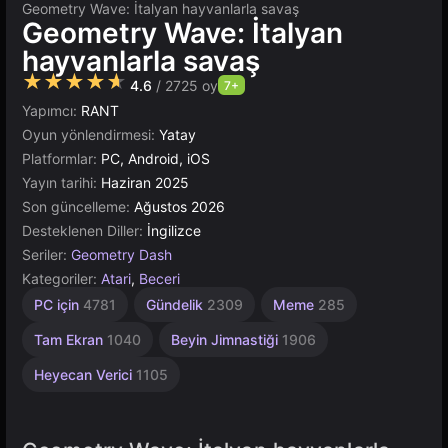
Geometry Wave: İtalyan hayvanlarla savaş
Geometry Wave: İtalyan
hayvanlarla savaş
★★★★★
4.6
/ 2725 oy
7+
Yapımcı:
RANT
Oyun yönlendirmesi:
Yatay
Platformlar:
PC, Android, iOS
Yayın tarihi:
Haziran 2025
Son güncelleme:
Ağustos 2026
Desteklenen Diller:
İngilizce
Seriler:
Geometry Dash
Kategoriler:
Atari
,
Beceri
Kaçının
Hafıza
Karakterler
Zorlu
Çeviklik
Yüksek
Tarayıcı
Rus
Akıl
Unity
PC için
4781
Gündelik
2309
Meme
285
1236
1796
Çevrimiçi
592
Kaliteli
2593
301
5021
271
413
3569
3174
Tam Ekran
1040
Beyin Jimnastiği
1906
Heyecan Verici
1105