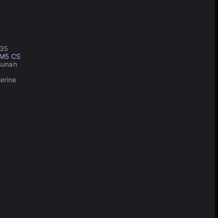
 35
M5 CS
 sunan
erine