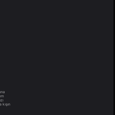
sına
hem
ızı
a kışın