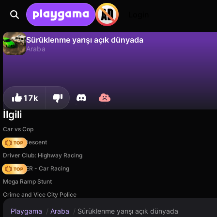
Login
Sürüklenme yarışı açık dünyada
Araba
Hayır
Kaydet
İlerlemeyi kaydet!
Sürüklenme yarışı açık dünyada, StepA Game tarafından yapılmış ücretsiz bir araba oyunudur. Playgama'da oyna.
17k
İlgili
Car vs Cop
Deadly Descent
Driver Club: Highway Racing
MR RACER - Car Racing
Mega Ramp Stunt
Crime and Vice City Police
Playgama
/
Araba
/
Sürüklenme yarışı açık dünyada