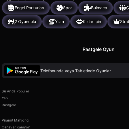
Engel Parkurları
Spor
Bulmaca
Ç
2 Oyunculu
Yılan
Kızlar İçin
Strat
Rastgele Oyun
Telefonunda veya Tabletinde Oyunlar
Şu Anda Popüler
Yeni
Rastgele
Piramit Mahjong
Canavar Kamyon