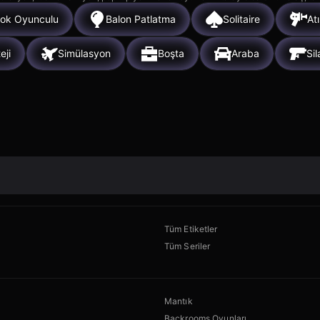
ok Oyunculu
Balon Patlatma
Solitaire
Atı
eji
Simülasyon
Boşta
Araba
Sil
Tüm Etiketler
Tüm Seriler
Mantık
Backrooms Oyunları