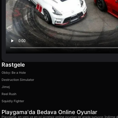
Rastgele
Obby: Be a Hole
Destruction Simulator
Jimej
Reel Rush
Squidly Fighter
Playgama'da Bedava Online Oyunlar
Playgama, en yeni ve en iyi ücretsiz online oyunları bir arada sunuyor. İndirme de