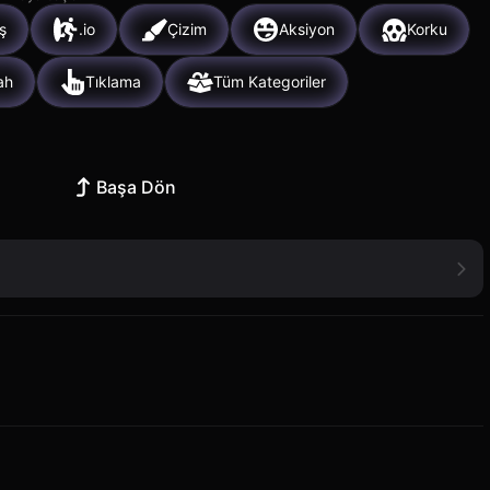
ş
.io
Çizim
Aksiyon
Korku
ah
Tıklama
Tüm Kategoriler
Başa Dön