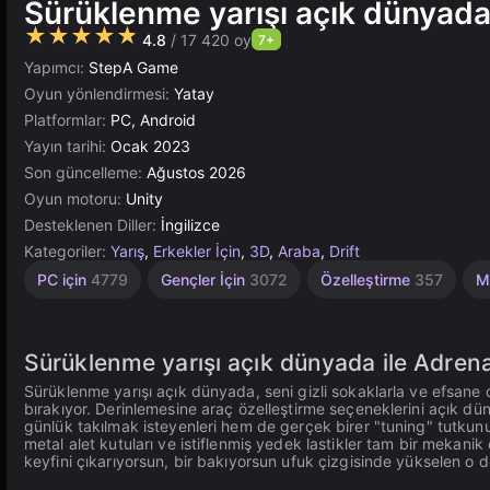
Sürüklenme yarışı açık dünyad
★★★★★
4.8
/ 17 420 oy
7+
Yapımcı:
StepA Game
Oyun yönlendirmesi:
Yatay
Platformlar:
PC, Android
Yayın tarihi:
Ocak 2023
Son güncelleme:
Ağustos 2026
Oyun motoru:
Unity
Desteklenen Diller:
İngilizce
Kategoriler:
Yarış
,
Erkekler İçin
,
3D
,
Araba
,
Drift
Tarayıcı
Açık
Unity
PC için
4779
Gençler İçin
3072
Özelleştirme
357
M
Dünya
Çevrimiçi
5019
382
3172
Sürüklenme yarışı açık dünyada ile Adrena
Sürüklenme yarışı açık dünyada, seni gizli sokaklarla ve efsane d
bırakıyor. Derinlemesine araç özelleştirme seçeneklerini açık d
günlük takılmak isteyenleri hem de gerçek birer "tuning" tutkunun
metal alet kutuları ve istiflenmiş yedek lastikler tam bir mekanik
keyfini çıkarıyorsun, bir bakıyorsun ufuk çizgisinde yükselen o 