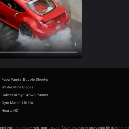
Papa Panda: Bubble Shooter
Winter Mine Blocks
Collect Army: Crowd Runner
Gym Match: Lift Up
Hearts HD
rdi yok, itici reklam yok, pop-up yok. Favori oyunlarını tarayıcıda bir tıkla aç, ta