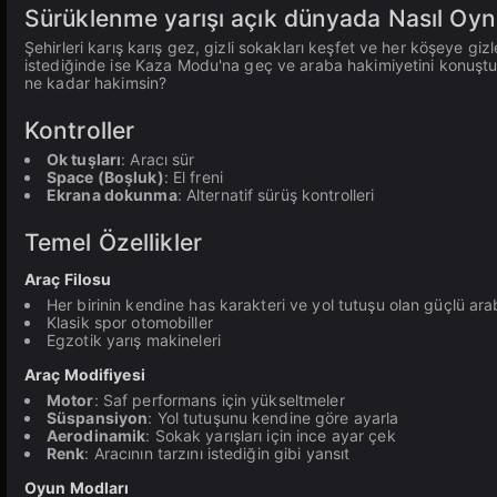
Sürüklenme yarışı açık dünyada Nasıl Oyn
Şehirleri karış karış gez, gizli sokakları keşfet ve her köşeye giz
istediğinde ise Kaza Modu'na geç ve araba hakimiyetini konuştu
ne kadar hakimsin?
Kontroller
Ok tuşları
: Aracı sür
Space (Boşluk)
: El freni
Ekrana dokunma
: Alternatif sürüş kontrolleri
Temel Özellikler
Araç Filosu
Her birinin kendine has karakteri ve yol tutuşu olan güçlü ara
Klasik spor otomobiller
Egzotik yarış makineleri
Araç Modifiyesi
Motor
: Saf performans için yükseltmeler
Süspansiyon
: Yol tutuşunu kendine göre ayarla
Aerodinamik
: Sokak yarışları için ince ayar çek
Renk
: Aracının tarzını istediğin gibi yansıt
Oyun Modları