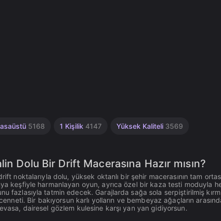
a
asaüstü
5168
1 Kişilik
4147
Yüksek Kaliteli
3569
lin Dolu Bir Drift Macerasına Hazır mısın?
rift noktalarıyla dolu, yüksek oktanlı bir şehir macerasının tam orta
ünya keşfiyle harmanlayan oyun, ayrıca özel bir kaza testi moduyla 
u fazlasıyla tatmin edecek. Garajlarda sağa sola serpiştirilmiş kırm
 cenneti. Bir bakıyorsun karlı yolların ve bembeyaz ağaçların arasınd
devasa, dairesel gözlem kulesine karşı yan yan gidiyorsun.