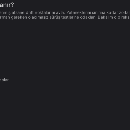
anır?
lenmiş efsane drift noktalarını avla. Yeteneklerini sınırına kadar zorl
rman gereken o acımasız sürüş testlerine odaklan. Bakalım o direks
balar