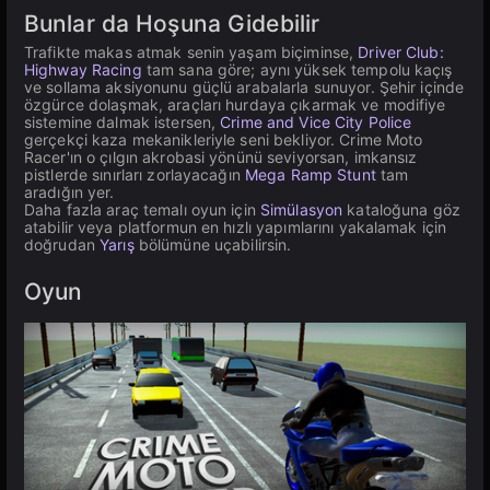
Bunlar da Hoşuna Gidebilir
Trafikte makas atmak senin yaşam biçiminse,
Driver Club:
Highway Racing
tam sana göre; aynı yüksek tempolu kaçış
ve sollama aksiyonunu güçlü arabalarla sunuyor. Şehir içinde
özgürce dolaşmak, araçları hurdaya çıkarmak ve modifiye
sistemine dalmak istersen,
Crime and Vice City Police
gerçekçi kaza mekanikleriyle seni bekliyor. Crime Moto
Racer'ın o çılgın akrobasi yönünü seviyorsan, imkansız
pistlerde sınırları zorlayacağın
Mega Ramp Stunt
tam
aradığın yer.
Daha fazla araç temalı oyun için
Simülasyon
kataloğuna göz
atabilir veya platformun en hızlı yapımlarını yakalamak için
doğrudan
Yarış
bölümüne uçabilirsin.
Oyun