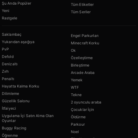
Şu Anda Popüler
Tüm Etiketler
Yeni
Tüm Seriler
Rastgele
Saklambaç
Engel Parkurları
Yukarıdan aşağıya
Minecraft Korku
PvP
Ok
Defold
Özelleştirme
Denizaltı
Birleştirme
Zırh
Arcade Araba
Penaltı
Yemek
Hayatta Kalma Korku
WTF
Dilimleme
Tekne
Güzellik Salonu
2 oyunculu araba
İtfaiyeci
Çocuklar İçin
Uygulama İçi Satın Alma Olan
Öldürme
Oyunlar
Parkour
Buggy Racing
Noel
Öğrenme