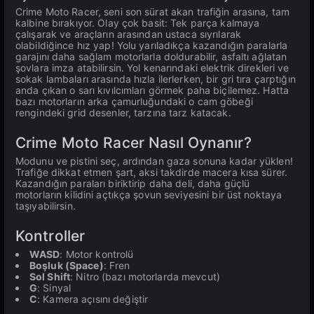
Crime Moto Racer, seni son sürat akan trafiğin arasına, tam
kalbine bırakıyor. Olay çok basit: Tek parça kalmaya
çalışarak ve araçların arasından ustaca sıyrılarak
olabildiğince hız yap! Yolu yarıladıkça kazandığın paralarla
garajını daha sağlam motorlarla doldurabilir, asfaltı ağlatan
şovlara imza atabilirsin. Yol kenarındaki elektrik direkleri ve
sokak lambaları arasında hızla ilerlerken, bir gri tıra çarptığın
anda çıkan o sarı kıvılcımları görmek paha biçilemez. Hatta
bazı motorların arka çamurluğundaki o cam göbeği
rengindeki grid desenler, tarzına tarz katacak.
Crime Moto Racer Nasıl Oynanır?
Modunu ve pistini seç, ardından gaza sonuna kadar yüklen!
Trafiğe dikkat etmen şart, aksi takdirde macera kısa sürer.
Kazandığın paraları biriktirip daha deli, daha güçlü
motorların kilidini açtıkça şovun seviyesini bir üst noktaya
taşıyabilirsin.
Kontroller
WASD
: Motor kontrolü
Boşluk (Space)
: Fren
Sol Shift
: Nitro (bazı motorlarda mevcut)
G
: Sinyal
C
: Kamera açısını değiştir