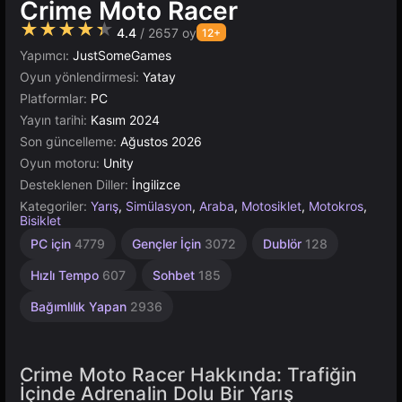
Crime Moto Racer
★★★★★
4.4
/ 2657 oy
12+
Yapımcı:
JustSomeGames
Oyun yönlendirmesi:
Yatay
Platformlar:
PC
Yayın tarihi:
Kasım 2024
Son güncelleme:
Ağustos 2026
Oyun motoru:
Unity
Desteklenen Diller:
İngilizce
Kategoriler:
Yarış
,
Simülasyon
,
Araba
,
Motosiklet
,
Motokros
,
Bisiklet
Heyecan
Araçlar
Sonsuz
Çeviklik
Araba
Drag
Rus
Unity
1
PC için
4779
Gençler İçin
3072
Dublör
128
Kazası
Yarışı
Kişilik
1796
Çevrimiçi
2845
2589
234
Verici
4147
213
491
1103
3172
Hızlı Tempo
607
Sohbet
185
Bağımlılık Yapan
2936
Crime Moto Racer Hakkında: Trafiğin
İçinde Adrenalin Dolu Bir Yarış