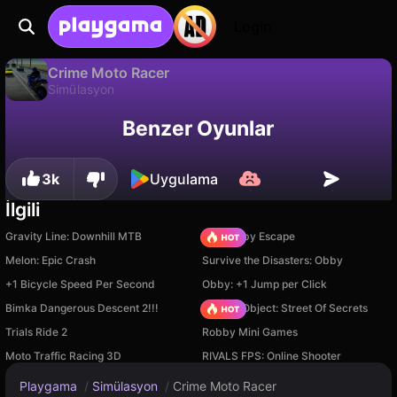
Login
Crime Moto Racer
Simülasyon
Sadece PC'de
Crime Moto Racer, JustSomeGames tarafından yapılmış ücretsiz bir simülasyon oyunudur. Playgama'da oyna.
Benzer Oyunlar
3k
Uygulama
İlgili
Gravity Line: Downhill MTB
Your Obby Escape
Melon: Epic Crash
Survive the Disasters: Obby
+1 Bicycle Speed Per Second
Obby: +1 Jump per Click
Bimka Dangerous Descent 2!!!
Hidden Object: Street Of Secrets
Trials Ride 2
Robby Mini Games
Moto Traffic Racing 3D
RIVALS FPS: Online Shooter
Playgama
/
Simülasyon
/
Crime Moto Racer