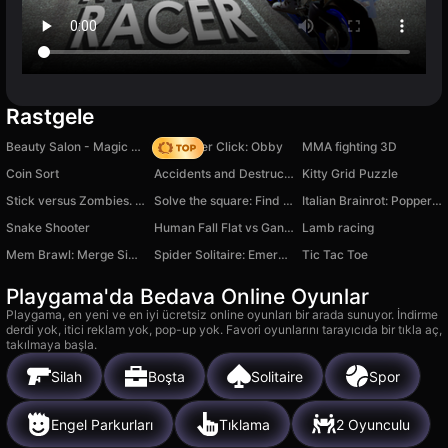
Rastgele
Beauty Salon - Magic Princess
Speed per Click: Obby
MMA fighting 3D
Coin Sort
Accidents and Destruction of Cars 3D
Kitty Grid Puzzle
Stick versus Zombies. Survival.
Solve the square: Find out your IQ
Italian Brainrot: Popper Crazy
Snake Shooter
Human Fall Flat vs Gang Beasts
Lamb racing
Mem Brawl: Merge Simulator
Spider Solitaire: Emerald Web
Tic Tac Toe
Playgama'da Bedava Online Oyunlar
Playgama, en yeni ve en iyi ücretsiz online oyunları bir arada sunuyor. İndirme
derdi yok, itici reklam yok, pop-up yok. Favori oyunlarını tarayıcıda bir tıkla aç,
takılmaya başla.
Silah
Boşta
Solitaire
Spor
Engel Parkurları
Tıklama
2 Oyunculu