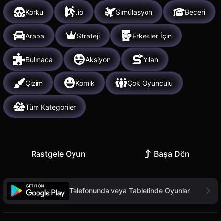
Korku
.io
Simülasyon
Beceri
Araba
Strateji
Erkekler İçin
Bulmaca
Aksiyon
Yılan
Çizim
Komik
Çok Oyunculu
Tüm Kategoriler
Rastgele Oyun
Başa Dön
Telefonunda veya Tabletinde Oyunlar