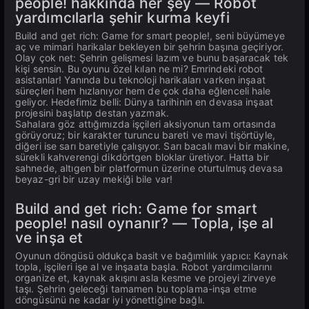
people! hakkında her şey — Robot
yardımcılarla şehir kurma keyfi
Build and get rich: Game for smart people!, seni büyümeye
aç ve mimari harikalar bekleyen bir şehrin başına geçiriyor.
Olay çok net: Şehrin gelişmesi lazım ve bunu başaracak tek
kişi sensin. Bu oyunu özel kılan ne mi? Emrindeki robot
asistanlar! Yanında bu teknoloji harikaları varken inşaat
süreçleri hem hızlanıyor hem de çok daha eğlenceli hale
geliyor. Hedefimiz belli: Dünya tarihinin en devasa inşaat
projesini başlatıp destan yazmak.
Sahalara göz attığımızda işçileri aksiyonun tam ortasında
görüyoruz; bir karakter turuncu bareti ve mavi tişörtüyle,
diğeri ise sarı baretiyle çalışıyor. Sarı bacalı mavi bir makine,
sürekli kahverengi dikdörtgen bloklar üretiyor. Hatta bir
sahnede, altıgen bir platformun üzerine oturtulmuş devasa
beyaz-gri bir uzay mekiği bile var!
Build and get rich: Game for smart
people! nasıl oynanır? — Topla, işe al
ve inşa et
Oyunun döngüsü oldukça basit ve bağımlılık yapıcı: Kaynak
topla, işçileri işe al ve inşaata başla. Robot yardımcılarını
organize et, kaynak akışını asla kesme ve projeyi zirveye
taşı. Şehrin geleceği tamamen bu toplama-inşa etme
döngüsünü ne kadar iyi yönettiğine bağlı.