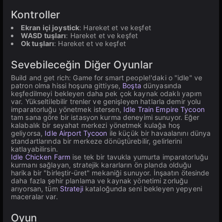
Kontroller
Ekran içi joystick
: Hareket et ve keşfet
WASD tuşları
: Hareket et ve keşfet
Ok tuşları
: Hareket et ve keşfet
Sevebileceğin Diğer Oyunlar
Build and get rich: Game for smart people!'daki o "idle" ve
patron olma hissi hoşuna gittiyse,
Boşta
dünyasında
keşfedilmeyi bekleyen daha pek çok kaynak odaklı yapım
var. Yükseltilebilir trenler ve genişleyen hatlarla demir yolu
imparatorluğu yönetmek istersen,
Idle Train Empire Tycoon
tam sana göre bir istasyon kurma deneyimi sunuyor. Eğer
kalabalık bir seyahat merkezi yönetmek kulağa hoş
geliyorsa,
Idle Airport Tycoon
ile küçük bir havaalanını dünya
standartlarında bir merkeze dönüştürebilir, gelirlerini
katlayabilirsin.
Idle Chicken Farm
ise tek bir tavukla yumurta imparatorluğu
kurmanı sağlayan, stratejik kararların ön planda olduğu
harika bir "birleştir-üret" mekaniği sunuyor. İnşaatın ötesinde
daha fazla şehir planlama ve kaynak yönetimi zorluğu
arıyorsan, tüm
Strateji
kataloğunda seni bekleyen yepyeni
maceralar var.
Oyun