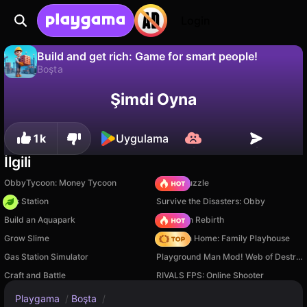
Login
Build and get rich: Game for smart people!
Boşta
Hayır
Kaydet
İlerlemeyi kaydet!
Build and get rich: Game for smart people!, VoboGames tarafından yapılmış ücretsiz bir boşta oyunudur. Playgama'da oyna.
Şimdi Oyna
1k
Uygulama
İlgili
ObbyTycoon: Money Tycoon
Arrow Puzzle
Gas Station
Survive the Disasters: Obby
Build an Aquapark
Stickman Rebirth
Grow Slime
My Town Home: Family Playhouse
Gas Station Simulator
Playground Man Mod! Web of Destruction!
Craft and Battle
RIVALS FPS: Online Shooter
Playgama
/
Boşta
/