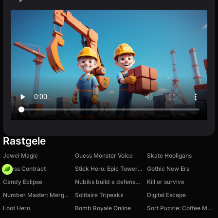
Rastgele
Jewel Magic
Guess Monster Voice
Skate Hooligans
Abyss Contract
Stick Hero: Epic Tower of War
Gothic New Era
Candy Eclipse
Nubiks build a defense vs zombies
Kill or survive
Number Master: Merge Run
Solitaire Tripeaks
Digital Escape
Loot Hero
Bomb Royale Online
Sort Puzzle: Coffee Match Rush