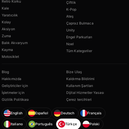
Retro Korku
Çiftlik
Kale
K-Pop
Yaratıcılık
Ateş
Kolay
Çapraz Bulmaca
Aksiyon
Unity
Zuma
Engel Parkurları
Balık Akvaryum
Noel
Kayma
Tüm Kategoriler
Motosiklet
Blog
Bize Ulaş
Hakkımızda
Kaldırma Bildirimi
Geliştiriciler için
Kullanım Şartları
İşletmeler için
Dijital Hizmetler Yasası
Gizlilik Politikası
Çerez tercihleri
English
Español
Deutsch
Français
Italiano
Português
Türkçe
Polski