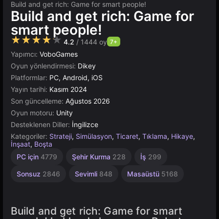
Build and get rich: Game for smart people!
Build and get rich: Game for
smart people!
★★★★★
4.2
/ 1444 oy
7+
Yapımcı:
VoboGames
Oyun yönlendirmesi:
Dikey
Platformlar:
PC, Android, iOS
Yayın tarihi:
Kasım 2024
Son güncelleme:
Ağustos 2026
Oyun motoru:
Unity
Desteklenen Diller:
İngilizce
Kategoriler:
Strateji
,
Simülasyon
,
Ticaret
,
Tıklama
,
Hikaye
,
İnşaat
,
Boşta
Bağımsız
Artımlı
Bina
Yüksek
Tarayıcı
Kaynak
Unity
1
PC için
4779
Şehir Kurma
228
İş
299
Kişilik
Yönetimi
Çevrimiçi
637
Kaliteli
565
5019
1217
4145
3569
3172
300
Sonsuz
2846
Sevimli
848
Masaüstü
5168
Build and get rich: Game for smart