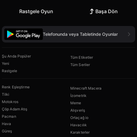
Rastgele Oyun
Başa Dön
Telefonunda veya Tabletinde Oyunlar
Şu Anda Popüler
Tüm Etiketler
Yeni
Tüm Seriler
Rastgele
Renk Eşleştirme
Minecraft Macera
Tilki
İzometrik
Motokros
Meme
Çöp Adam Atış
Alışveriş
Pacman
Ortaçağ io
Hava
Havacılık
Güreş
Karakterler