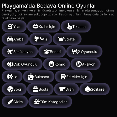
Playgama'da Bedava Online Oyunlar
Playgama, en yeni ve en iyi ücretsiz online oyunları bir arada sunuyor. İndirme
derdi yok, itici reklam yok, pop-up yok. Favori oyunlarını tarayıcıda bir tıkla aç,
takılmaya başla.
Yılan
Kızlar İçin
Tıklama
Araba
Atış
Strateji
Simülasyon
Beceri
2 Oyunculu
Çok Oyunculu
Komik
Aksiyon
.io
Bulmaca
Erkekler İçin
Spor
Boşta
Silah
Solitaire
Çizim
Tüm Kategoriler