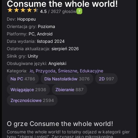
Consume the whole world!
★★★★★
4.5
/ 2627 głosów
7
Dev:
Hopopeu
Orientacja gry:
Pozioma
Platformy:
PC, Android
Data wydania:
listopad 2024
Ostatnia aktualizacja:
sierpień 2026
Silnik gry:
Unity
Obsługiwane języki:
Angielski
Kategoria:
.io
,
Przygoda
,
Śmieszne
,
Edukacyjne
Komputerowe
Przyrostowe
Rosyjskie
Otwarty
Pixel
Multiplayer
Indie
Unity
Dla
Na PC
4786
Dla Nastolatków
3076
2D
997
1220
Dzieci
online
Art
świat
1799
5026
563
5172
437
1480
3177
382
Wciągające
2936
Zbieranie
887
Zręcznościowe
2594
O grze Consume the whole world!
Consume the whole world! to totalny odjazd w kategorii gier
typu "zbieraj i rośnij". Zaczynasz jako mikroskopijna