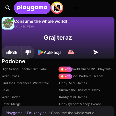
Login
Consume the whole world!
Edukacyjne
Nie
Zapisz
Zapisz postępy!
Consume the whole world! to darmowa gra edukacyjne od Hopopeu. Zagraj online na Playgama.
Graj teraz
3k
Aplikacja
Podobne
High School Teacher Simulator
Sprunki World Online RP - Play with Friends!
Word Cross
Barry Prison: Parkour Escape!
Find the Differences: Winter tale
Obby: Mini-Games
Baldi
Survive the Disasters: Obby
Word Finder
Robby Mini Games
Safari Merge
ObbyTycoon: Money Tycoon
Playgama
/
Edukacyjne
/
Consume the whole world!