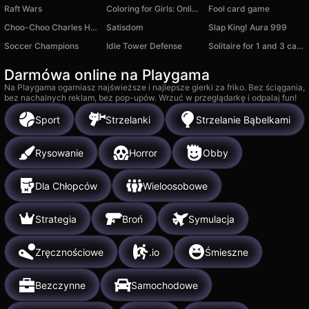
Raft Wars
Coloring for Girls: Online game
Fool card game
Choo-Choo Charles Horror Train
Satisdom
Slap King! Aura 999
Soccer Champions
Idle Tower Defense
Solitaire for 1 and 3 cards
Darmówa online na Playgama
Na Playgama ogarniasz najświeższe i najlepsze gierki za friko. Bez ściągania,
bez nachalnych reklam, bez pop-upów. Wrzuć w przeglądarkę i odpalaj fun!
Sport
Strzelanki
Strzelanie Bąbelkami
Rysowanie
Horror
Obby
Dla Chłopców
Wieloosobowe
Strategia
Broń
Symulacja
Zręcznościowe
.io
Śmieszne
Bezczynne
Samochodowe