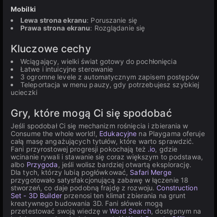
Mobilki
Lewa strona ekranu
: Poruszanie się
Prawa strona ekranu
: Rozglądanie się
Kluczowe cechy
Wciągający, wielki świat gotowy do pochłonięcia
Łatwe i intuicyjne sterowanie
3 ogromne levele z automatycznym zapisem postępów
Teleportacja w menu pauzy, gdy potrzebujesz szybkiej
ucieczki
Gry, które mogą Ci się spodobać
Jeśli spodobał Ci się mechanizm rośnięcia i zbierania w
Consume the whole world!,
Edukacyjne
na Playgama oferuje
całą masę angażujących tytułów, które warto sprawdzić.
Fani przyrostowej progresji pokochają też
.io
, gdzie
wcinanie rywali i stawanie się coraz większym to podstawa,
albo
Przygoda
, jeśli wolisz bardziej otwartą eksplorację.
Dla tych, którzy lubią pogłówkować,
Safari Merge
przygotowało satysfakcjonującą zabawę w łączenie 18
stworzeń, co daje podobną frajdę z rozwoju.
Construction
Set - 3D Builder
przenosi ten klimat zbierania na grunt
kreatywnego budowania 3D. Fani słówek mogą
przetestować swoją wiedzę w
Word Search
, dostępnym na