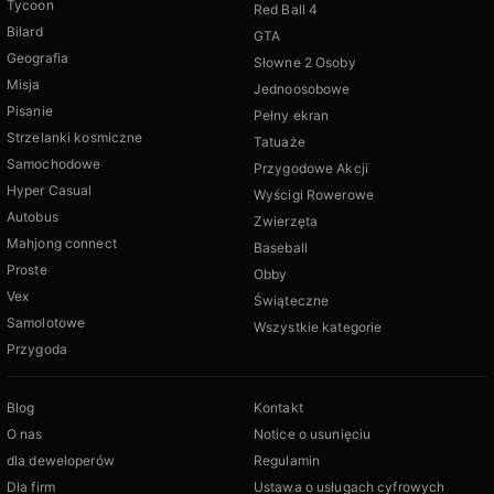
Tycoon
Red Ball 4
Bilard
GTA
Geografia
Słowne 2 Osoby
Misja
Jednoosobowe
Pisanie
Pełny ekran
Strzelanki kosmiczne
Tatuaże
Samochodowe
Przygodowe Akcji
Hyper Casual
Wyścigi Rowerowe
Autobus
Zwierzęta
Mahjong connect
Baseball
Proste
Obby
Vex
Świąteczne
Samolotowe
Wszystkie kategorie
Przygoda
Blog
Kontakt
O nas
Notice o usunięciu
dla deweloperów
Regulamin
Dla firm
Ustawa o usługach cyfrowych