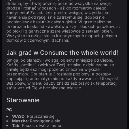
drobina, by chwilę później pożerać wszystko na swojej
drodze i rosnąć w oczach – aż do rozmiarów całego
kontynentu! Zasada jest prosta: wciągaj wszystko, co
nawinie się pod rękę, i nie zatrzymuj się, dopóki nie
pochłoniesz absolutnie całego globu. W grze trafisz na
przeróżne kąski: od kawałków pizzy i słodkich pączków, aż
po bloki i gigantyczne szare wieżowce z setkami okien.
Wszystko to dzieje się na klimatycznych mapach pełnych
domków z czerwonymi dachami.
Jak grać w Consume the whole world!
Śmigaj po planszy i wciągaj obiekty mniejsze od Ciebie.
Każdy „posiłek” zwiększa Twój rozmiar, dzięki czemu za
chwilę będziesz mógł pożerać znacznie większe
przedmioty. Gra oferuje 3 rozległe poziomy, a postępy
zapisują się automatycznie po każdym awansie. Utknąłeś?
Bez obaw, w menu pauzy znajdziesz przycisk teleportacji,
który wrzuci Cię w bezpieczne miejsce.
Sterowanie
PC
WASD
: Poruszanie się
Myszka
: Rozglądanie się
Tab
: Pauza, otwórz menu