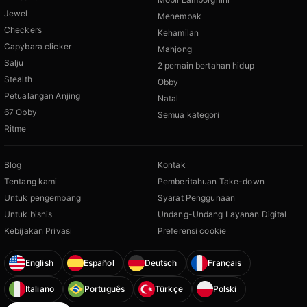
Jewel
Menembak
Checkers
Kehamilan
Capybara clicker
Mahjong
Salju
2 pemain bertahan hidup
Stealth
Obby
Petualangan Anjing
Natal
67 Obby
Semua kategori
Ritme
Blog
Kontak
Tentang kami
Pemberitahuan Take-down
Untuk pengembang
Syarat Penggunaan
Untuk bisnis
Undang-Undang Layanan Digital
Kebijakan Privasi
Preferensi cookie
English
Español
Deutsch
Français
Italiano
Português
Türkçe
Polski