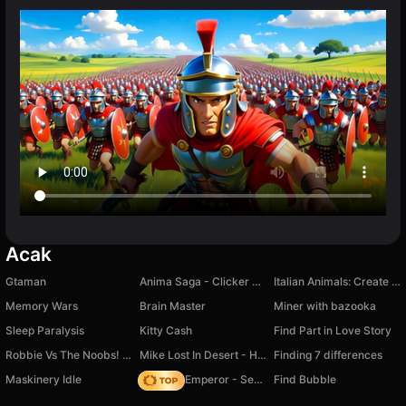
Acak
Gtaman
Anima Saga - Clicker RPG
Italian Animals: Create All Brainrot
Memory Wars
Brain Master
Miner with bazooka
Sleep Paralysis
Kitty Cash
Find Part in Love Story
Robbie Vs The Noobs! Robux 3D!
Mike Lost In Desert - Hidden Object
Finding 7 differences
Maskinery Idle
Solitaire Emperor - Secrets of Fate
Find Bubble