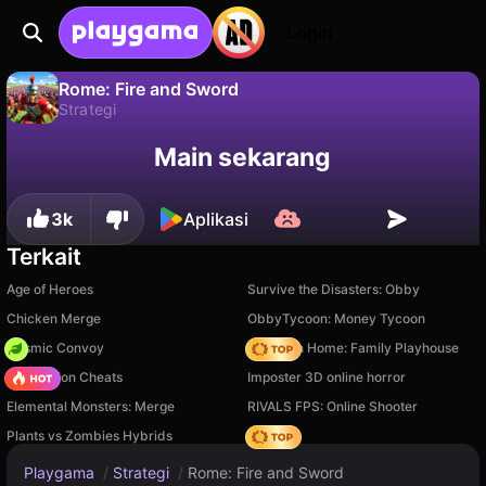
Login
Rome: Fire and Sword
Strategi
Tidak
Simpan
Simpan progresnya!
Rome: Fire and Sword adalah game strategi gratis oleh Raskosha. Mainkan online di Playgama.
Main sekarang
3k
Aplikasi
Terkait
Age of Heroes
Survive the Disasters: Obby
Chicken Merge
ObbyTycoon: Money Tycoon
Cosmic Convoy
My Town Home: Family Playhouse
PVZ Fusion Cheats
Imposter 3D online horror
Elemental Monsters: Merge
RIVALS FPS: Online Shooter
Plants vs Zombies Hybrids
Hedgies
Playgama
/
Strategi
/
Rome: Fire and Sword