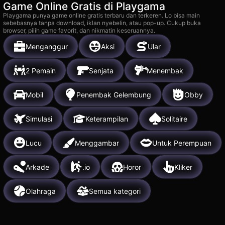
Game Online Gratis di Playgama
Playgama punya game online gratis terbaru dan terkeren. Lo bisa main
sebebasnya tanpa download, iklan nyebelin, atau pop-up. Cukup buka
browser, pilih game favorit, dan nikmatin keseruannya.
Menganggur
Aksi
Ular
2 Pemain
Senjata
Menembak
Mobil
Penembak Gelembung
Obby
Simulasi
Keterampilan
Solitaire
Lucu
Menggambar
Untuk Perempuan
Arkade
.io
Horor
Kliker
Olahraga
Semua kategori