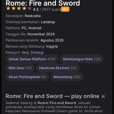
Rome: Fire and Sword
★★★★★
4.2
/ 2957 suara
16+
Developer:
Raskosha
Orientasi permainan:
Lanskap
Platform:
PC, Android
Tanggal rilis:
November 2024
Pembaruan terakhir:
Agustus 2026
Bahasa yang Didukung:
Inggris
Kategori:
Aksi
,
Strategi
Pertarungan
Desktop
Rekomendasi
Prajurit
Gladiator
Online
Untuk Semua Platform
4781
Membangun Kota
228
Terbaik
Online
Seru
5171
72
441
9
3569
5021
Misi Seru
159
Hardcore Ekstrem
241
Abad Pertengahan
84
Menantang
592
Rome: Fire and Sword — play online ⚔️
Selamat datang di
Rome: Fire and Sword
, sebuah
gameplay
strategi epik yang membawa Anda ke zaman
kejayaan Kekaisaran Romawi! Dalam game ini, Anda akan