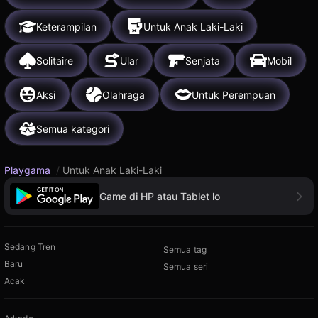
Keterampilan
Untuk Anak Laki-Laki
Solitaire
Ular
Senjata
Mobil
Aksi
Olahraga
Untuk Perempuan
Semua kategori
Playgama
/
Untuk Anak Laki-Laki
Game di HP atau Tablet lo
Sedang Tren
Semua tag
Baru
Semua seri
Acak