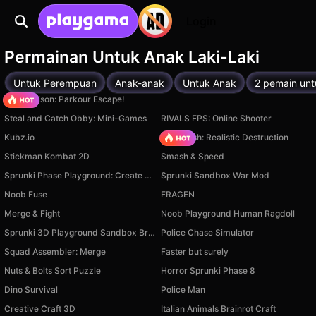
Login
Permainan Untuk Anak Laki-Laki
Untuk Perempuan
Anak-anak
Untuk Anak
2 pemain unt
Barry Prison: Parkour Escape!
Steal and Catch Obby: Mini-Games
RIVALS FPS: Online Shooter
Kubz.io
Car Crush: Realistic Destruction
Stickman Kombat 2D
Smash & Speed
Sprunki Phase Playground: Create Sprunki and Music
Sprunki Sandbox War Mod
Noob Fuse
FRAGEN
Merge & Fight
Noob Playground Human Ragdoll
Sprunki 3D Playground Sandbox Brainrot Zombie
Police Chase Simulator
Squad Assembler: Merge
Faster but surely
Nuts & Bolts Sort Puzzle
Horror Sprunki Phase 8
Dino Survival
Police Man
Creative Craft 3D
Italian Animals Brainrot Craft