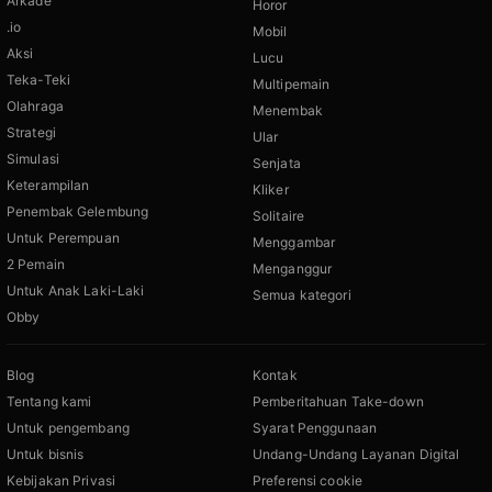
Arkade
Horor
.io
Mobil
Aksi
Lucu
Teka-Teki
Multipemain
Olahraga
Menembak
Strategi
Ular
Simulasi
Senjata
Keterampilan
Kliker
Penembak Gelembung
Solitaire
Untuk Perempuan
Menggambar
2 Pemain
Menganggur
Untuk Anak Laki-Laki
Semua kategori
Obby
Blog
Kontak
Tentang kami
Pemberitahuan Take-down
Untuk pengembang
Syarat Penggunaan
Untuk bisnis
Undang-Undang Layanan Digital
Kebijakan Privasi
Preferensi cookie