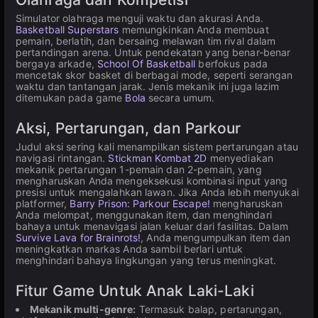
Simulator olahraga menguji waktu dan akurasi Anda.
Basketball Superstars
memungkinkan Anda membuat
pemain, berlatih, dan bersaing melawan tim rival dalam
pertandingan arena. Untuk pendekatan yang benar-benar
bergaya arkade,
School Of Basketball
berfokus pada
mencetak skor basket di berbagai mode, seperti serangan
waktu dan tantangan jarak. Jenis mekanik ini juga lazim
ditemukan pada game
Bola
secara umum.
Aksi, Pertarungan, dan Parkour
Judul aksi sering kali menampilkan sistem pertarungan atau
navigasi rintangan.
Stickman Kombat 2D
menyediakan
mekanik pertarungan 1-pemain dan 2-pemain, yang
mengharuskan Anda mengeksekusi kombinasi input yang
presisi untuk mengalahkan lawan. Jika Anda lebih menyukai
platformer,
Barry Prison: Parkour Escape!
mengharuskan
Anda melompat, menggunakan item, dan menghindari
bahaya untuk menavigasi jalan keluar dari fasilitas. Dalam
Survive Lava for Brainrots!
, Anda mengumpulkan item dan
meningkatkan markas Anda sambil berlari untuk
menghindari bahaya lingkungan yang terus meningkat.
Fitur Game Untuk Anak Laki-Laki
Mekanik multi-genre:
Termasuk balap, pertarungan,