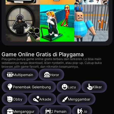
Game Online Gratis di Playgama
Playgama punya game online gratis terbaru dan terkeren. Lo bisa main
sebebasnya tanpa download, iklan nyebelin, atau pop-up. Cukup buka
browser, pilih game favorit, dan nikmatin keseruannya.
Multipemain
Horor
Penembak Gelembung
Lucu
Kliker
Obby
Arkade
Menggambar
Menganggur
2 Pemain
.io