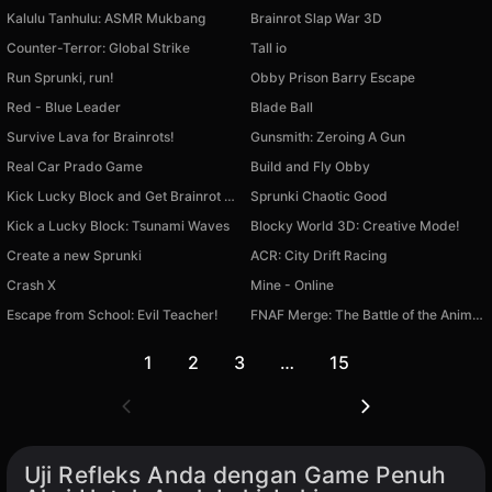
Kalulu Tanhulu: ASMR Mukbang
Brainrot Slap War 3D
Counter-Terror: Global Strike
Tall io
Run Sprunki, run!
Obby Prison Barry Escape
Red - Blue Leader
Blade Ball
Survive Lava for Brainrots!
Gunsmith: Zeroing A Gun
Real Car Prado Game
Build and Fly Obby
Kick Lucky Block and Get Brainrot Mine-Mobs!
Sprunki Chaotic Good
Kick a Lucky Block: Tsunami Waves
Blocky World 3D: Creative Mode!
Create a new Sprunki
ACR: City Drift Racing
Crash X
Mine - Online
Escape from School: Evil Teacher!
FNAF Merge: The Battle of the Animatronics
1
2
3
…
15
Uji Refleks Anda dengan Game Penuh