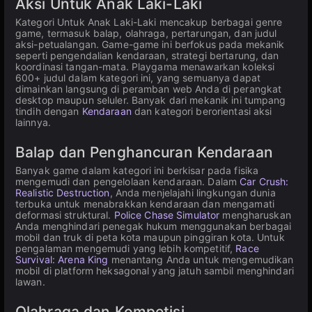
Aksi Untuk Anak Laki-Laki
Kategori Untuk Anak Laki-Laki mencakup berbagai genre
game, termasuk balap, olahraga, pertarungan, dan judul
aksi-petualangan. Game-game ini berfokus pada mekanik
seperti pengendalian kendaraan, strategi bertarung, dan
koordinasi tangan-mata. Playgama menawarkan koleksi
600+ judul dalam kategori ini, yang semuanya dapat
dimainkan langsung di peramban web Anda di perangkat
desktop maupun seluler. Banyak dari mekanik ini tumpang
tindih dengan
Kendaraan
dan kategori berorientasi aksi
lainnya.
Balap dan Penghancuran Kendaraan
Banyak game dalam kategori ini berkisar pada fisika
mengemudi dan pengelolaan kendaraan. Dalam
Car Crush:
Realistic Destruction
, Anda menjelajahi lingkungan dunia
terbuka untuk menabrakkan kendaraan dan mengamati
deformasi struktural.
Police Chase Simulator
mengharuskan
Anda menghindari penegak hukum menggunakan berbagai
mobil dan truk di peta kota maupun pinggiran kota. Untuk
pengalaman mengemudi yang lebih kompetitif,
Race
Survival: Arena King
menantang Anda untuk mengemudikan
mobil di platform heksagonal yang jatuh sambil menghindari
lawan.
Olahraga dan Kompetisi