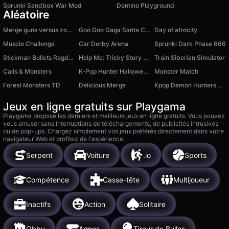
Sprunki Sandbox War Mod
Domino Playground
Aléatoire
Merge guns versus zombies
Goo Goo Gaga Santa Claus vs Poppy Playtime 5
Day of atrocity
Muscle Challenge
Car Derby Arena
Sprunki Dark Phase 666
Stickman Bullets Ragdoll
Help Me: Tricky Story of Puzzles
Train Siberian Simulator
Calls & Monsters
K-Pop Hunter Halloween Fashion
Monster Match
Forest Monsters TD
Delicious Merge
Kpop Demon Hunters Merge Huntrix
Jeux en ligne gratuits sur Playgama
Playgama propose les derniers et meilleurs jeux en ligne gratuits. Vous pouvez
vous amuser sans interruptions de téléchargements, de publicités intrusives
ou de pop-ups. Chargez simplement vos jeux préférés directement dans votre
navigateur Web et profitez de l'expérience.
Serpent
Voiture
.io
Sports
Compétence
Casse-tête
Multijoueur
Inactifs
Action
Solitaire
Obby
Armes
Tireur de Bulles