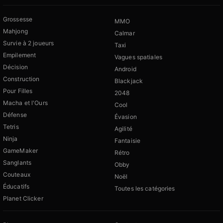
Grossesse
MMO
Mahjong
Calmar
Survie à 2 joueurs
Taxi
Empilement
Vagues spatiales
Décision
Android
Construction
Blackjack
Pour Filles
2048
Macha et l'Ours
Cool
Défense
Évasion
Tetris
Agilité
Ninja
Fantaisie
GameMaker
Rétro
Sanglants
Obby
Couteaux
Noël
Éducatifs
Toutes les catégories
Planet Clicker