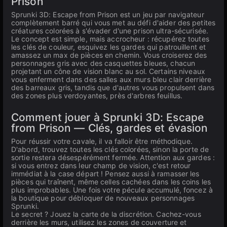
Prison
Sprunki 3D: Escape from Prison est un jeu par navigateur
complètement barré qui vous met au défi d'aider des petites
créatures colorées à s'évader d'une prison ultra-sécurisée.
Le concept est simple, mais accrocheur : récupérez toutes
les clés de couleur, esquivez les gardes qui patrouillent et
amassez un max de pièces en chemin. Vous croiserez des
personnages gris avec des casquettes bleues, chacun
projetant un cône de vision blanc au sol. Certains niveaux
vous enferment dans des salles aux murs bleu clair derrière
des barreaux gris, tandis que d'autres vous propulsent dans
des zones plus verdoyantes, près d'arbres feuillus.
Comment jouer à Sprunki 3D: Escape
from Prison — Clés, gardes et évasion
Pour réussir votre cavale, il va falloir être méthodique.
D'abord, trouvez toutes les clés colorées, sinon la porte de
sortie restera désespérément fermée. Attention aux gardes :
si vous entrez dans leur champ de vision, c'est retour
immédiat à la case départ ! Pensez aussi à ramasser les
pièces qui traînent, même celles cachées dans les coins les
plus improbables. Une fois votre pécule accumulé, foncez à
la boutique pour débloquer de nouveaux personnages
Sprunki.
Le secret ? Jouez la carte de la discrétion. Cachez-vous
derrière les murs, utilisez les zones de couverture et