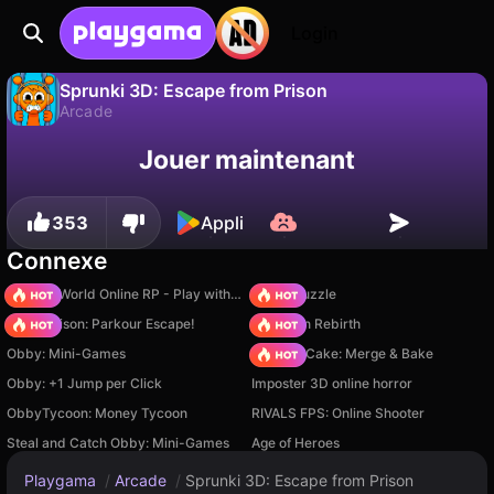
Login
Sprunki 3D: Escape from Prison
Arcade
Sauvegardez la
Non
Enregistrer
Jouer maintenant
Sprunki 3D: Escape from Prison est un jeu de arcade gratuit par Qubit Games. Joue-y en ligne sur Playgama.
progression !
353
Appli
Connexe
Sprunki World Online RP - Play with Friends!
Arrow Puzzle
Barry Prison: Parkour Escape!
Stickman Rebirth
Obby: Mini-Games
Piece of Cake: Merge & Bake
Obby: +1 Jump per Click
Imposter 3D online horror
ObbyTycoon: Money Tycoon
RIVALS FPS: Online Shooter
Steal and Catch Obby: Mini-Games
Age of Heroes
Playgama
/
Arcade
/
Sprunki 3D: Escape from Prison