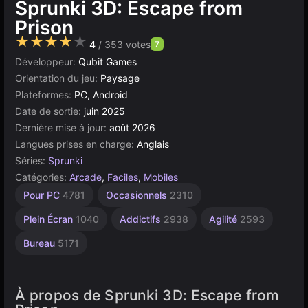
Sprunki 3D: Escape from
Prison
★★★★★
4
/ 353 votes
7
Développeur:
Qubit Games
Orientation du jeu:
Paysage
Plateformes:
PC, Android
Date de sortie:
juin 2025
Dernière mise à jour:
août 2026
Langues prises en charge:
Anglais
Séries:
Sprunki
Catégories:
Arcade
,
Faciles
,
Mobiles
Simples
Navigateur
Defold
Haute
Pour PC
4781
Occasionnels
2310
Qualité
1573
41
5021
3569
Plein Écran
1040
Addictifs
2938
Agilité
2593
Bureau
5171
À propos de Sprunki 3D: Escape from