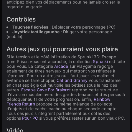
anticipez bien vos déplacements pour ne jamais croiser le
regard d'un garde.
Contrôles
Touches fléchées
: Déplacer votre personnage (PC)
Joystick tactile gauche
: Diriger votre personnage
(mobile)
Autres jeux qui pourraient vous plaire
Si la tension et le côté infiltration de Sprunki 3D: Escape
from Prison vous ont accroché, la collection
Sprunki
est faite
pour vous. La catégorie
Arcade
sur Playgama regorge
également de titres nerveux qui mettront vos réflexes à
l'épreuve. Pour un autre jeu où il faut jouer les malins et
éviter de se faire choper,
Cat and Granny
vous transforme
en chat espiègle qui multiplie les bêtises sous le nez des
autres.
Escape Cave For Brainrot
reprend cette structure
d'évasion musclée avec des gardes tenaces et des persos à
débloquer au fil de votre progression. Enfin,
Rainbow
Friends Return
propose ce même mélange de collecte
d'objets et de cache-cache où chaque seconde compte.
Tous ces jeux s'intègrent parfaitement aux côtés des
options
Pour PC
si vous préférez rester sur un bon vieux PC.
Vidéo