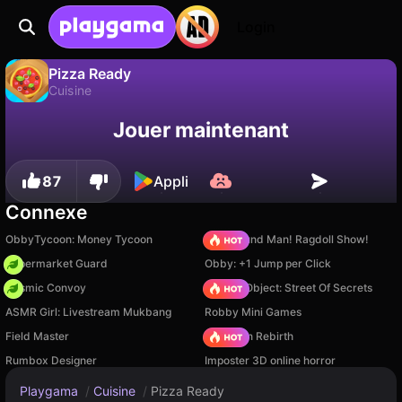
Login
Pizza Ready
Cuisine
Sauvegardez la
Non
Enregistrer
Pizza Ready est un jeu de cuisine gratuit par Zorg Boys. Joue-y en ligne sur Playgama.
Jouer maintenant
progression !
87
Appli
Connexe
ObbyTycoon: Money Tycoon
Playground Man! Ragdoll Show!
Supermarket Guard
Obby: +1 Jump per Click
Cosmic Convoy
Hidden Object: Street Of Secrets
ASMR Girl: Livestream Mukbang
Robby Mini Games
Field Master
Stickman Rebirth
Rumbox Designer
Imposter 3D online horror
Playgama
/
Cuisine
/
Pizza Ready