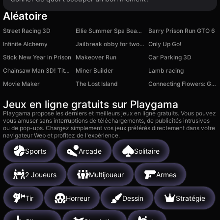
Aléatoire
Street Racing 3D
Ellie Summer Spa Beauty Salon
Barry Prison Run GTO 6
Infinite Alchemy
Jailbreak obby for two players
Only Up Go!
Stick New Year in Prison
Makeover Run
Car Parking 3D
Chainsaw Man 3D! Titan men are coming!
Miner Builder
Lamb racing
Movie Maker
The Lost Island
Connecting Flowers: Garden Merge
Jeux en ligne gratuits sur Playgama
Playgama propose les derniers et meilleurs jeux en ligne gratuits. Vous pouvez
vous amuser sans interruptions de téléchargements, de publicités intrusives
ou de pop-ups. Chargez simplement vos jeux préférés directement dans votre
navigateur Web et profitez de l'expérience.
Sports
Arcade
Solitaire
2 Joueurs
Multijoueur
Armes
Tir
Horreur
Dessin
Stratégie