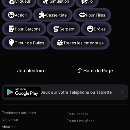
Cliqueur
Simulation
.io
Action
Casse-tête
Pour Filles
Pour Garçons
Serpent
Drôles
Tireur de Bulles
Toutes les catégories
Jeu aléatoire
Haut de Page
Jeux sur votre Téléphone ou Tablette
Tendances actuelles
Tous les tags
Nouveaux
Toutes les séries
Aléatoire