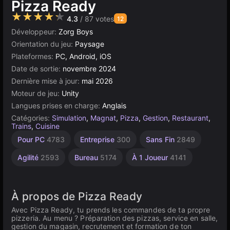
Pizza Ready
★★★★★
4.3
/ 87 votes
12
Développeur:
Zorg Boys
Orientation du jeu:
Paysage
Plateformes:
PC, Android, iOS
Date de sortie:
novembre 2024
Dernière mise à jour:
mai 2026
Moteur de jeu:
Unity
Langues prises en charge:
Anglais
Catégories:
Simulation
,
Magnat
,
Pizza
,
Gestion
,
Restaurant
,
Trains
,
Cuisine
Construction
Navigateur
Unity
Gestion
Pour PC
4783
Entreprise
300
Sans Fin
2849
en
5024
des
638
Ressources
ligne
Agilité
2593
Bureau
5174
À 1 Joueur
4141
3175
300
À propos de Pizza Ready
Avec Pizza Ready, tu prends les commandes de ta propre
pizzeria. Au menu ? Préparation des pizzas, service en salle,
gestion du magasin, recrutement et formation de ton