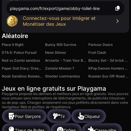
playgama.com/fr/export/game/obby-toilet-line
Connectez-vous pour Intégrer et
Monétiser des Jeux
Aléatoire
Place It Right
Bunny Will Survive
Parkour Doors
DTA 6: Police Pursuit
Neon Slimes
Fruit Clash
Red vs Zombi sandbox
Arrowtix - Train Your Brain
Blocky Set - 3d brick constructions
Paper Doll Diary: Dress Up DIY
Zombie Mission 7
KPop Demon Hunters Playground
Noob Sandbox Bosses Portal
Shooter commandos
Russian Suv Off-Road Online
Jeux en ligne gratuits sur Playgama
Playgama propose les derniers et meilleurs jeux en ligne gratuits. Vous pouvez
vous amuser sans interruptions de téléchargements, de publicités intrusives
ou de pop-ups. Chargez simplement vos jeux préférés directement dans votre
navigateur Web et profitez de l'expérience.
Pour Garçons
Tir
Cliqueur
Tireur de Bulles
Drôles
Casse-tête