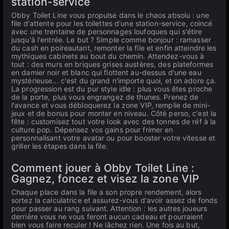
station-service
Obby Toilet Line vous propulse dans le chaos absolu : une
file d'attente pour les toilettes d'une station-service, coincé
avec une trentaine de personnages loufoques qui s'étire
jusqu'à l'entrée. Le but ? Simple comme bonjour : ramasser
du cash en poireautant, remonter la file et enfin atteindre les
mythiques cabinets au bout du chemin. Attendez-vous à
tout : des murs en briques grises austères, des plateformes
en damier noir et blanc qui flottent au-dessus d'une eau
mystérieuse... c'est du grand n'importe quoi, et on adore ça.
La progression est du pur style idle : plus vous êtes proche
de la porte, plus vous engrangez de thunes. Prenez de
l'avance et vous débloquerez la zone VIP, remplie de mini-
jeux et de bonus pour monter en niveau. Côté perso, c'est la
fête : customisez tout votre look avec des tonnes de réf à la
culture pop. Dépensez vos gains pour frimer en
personnalisant votre avatar ou pour booster votre vitesse et
griller les étapes dans la file.
Comment jouer à Obby Toilet Line :
Gagnez, foncez et visez la zone VIP
Chaque place dans la file a son propre rendement, alors
sortez la calculatrice et assurez-vous d'avoir assez de fonds
pour passer au rang suivant. Attention : les autres joueurs
derrière vous ne vous feront aucun cadeau et pourraient
bien vous faire reculer ! Ne lâchez rien. Une fois au but,