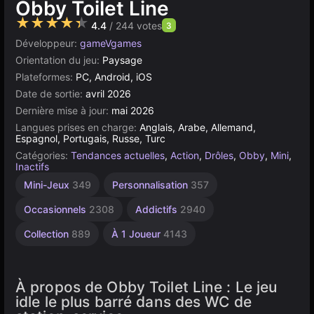
Obby Toilet Line
★★★★★
4.4
/ 244 votes
3
Développeur:
gameVgames
Orientation du jeu:
Paysage
Plateformes:
PC, Android, iOS
Date de sortie:
avril 2026
Dernière mise à jour:
mai 2026
Langues prises en charge:
Anglais, Arabe, Allemand,
Espagnol, Portugais, Russe, Turc
Catégories:
Tendances actuelles
,
Action
,
Drôles
,
Obby
,
Mini
,
Inactifs
Mini-Jeux
349
Personnalisation
357
Occasionnels
2308
Addictifs
2940
Collection
889
À 1 Joueur
4143
À propos de Obby Toilet Line : Le jeu
idle le plus barré dans des WC de