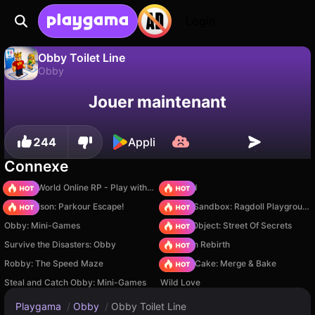
Login
Obby Toilet Line
Obby
Sauvegardez la
Non
Enregistrer
Obby Toilet Line est un jeu de obby gratuit par gameVgames. Joue-y en ligne sur Playgama.
Jouer maintenant
progression !
244
Appli
Connexe
Sprunki World Online RP - Play with Friends!
TB World
Barry Prison: Parkour Escape!
Sprunki Sandbox: Ragdoll Playground Mode
Obby: Mini-Games
Hidden Object: Street Of Secrets
Survive the Disasters: Obby
Stickman Rebirth
Robby: The Speed Maze
Piece of Cake: Merge & Bake
Steal and Catch Obby: Mini-Games
Wild Love
Playgama
/
Obby
/
Obby Toilet Line