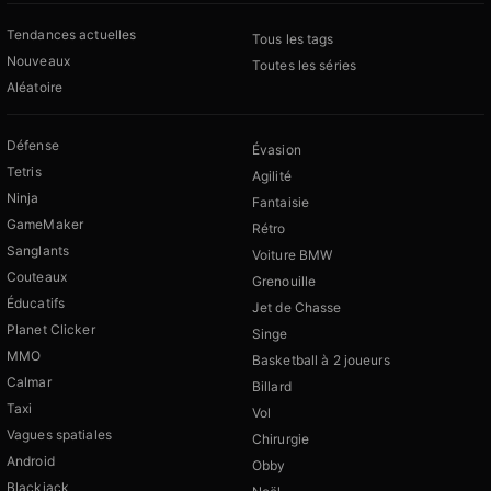
Tendances actuelles
Tous les tags
Nouveaux
Toutes les séries
Aléatoire
Défense
Évasion
Tetris
Agilité
Ninja
Fantaisie
GameMaker
Rétro
Sanglants
Voiture BMW
Couteaux
Grenouille
Éducatifs
Jet de Chasse
Planet Clicker
Singe
MMO
Basketball à 2 joueurs
Calmar
Billard
Taxi
Vol
Vagues spatiales
Chirurgie
Android
Obby
Blackjack