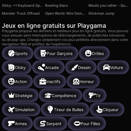
Obby: +1 Keyboard Speed Escape
Bowling Stars
Would you rather - Questions for couples
Monster Truck Offroad
Open World: Mini Games Online
Stickman Jump
Jeux en ligne gratuits sur Playgama
Playgama propose les derniers et meilleurs jeux en ligne gratuits. Vous pouvez
vous amuser sans interruptions de téléchargements, de publicités intrusives
ou de pop-ups. Chargez simplement vos jeux préférés directement dans votre
navigateur Web et profitez de l'expérience.
Sports
Pour Garçons
Drôles
Obby
Arcade
Dessin
Voiture
Action
Inactifs
Horreur
Stratégie
Compétence
Tir
Simulation
Tireur de Bulles
Cliqueur
Armes
Serpent
Pour Filles