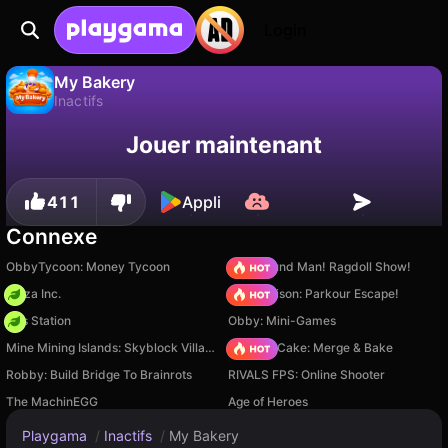
Login
My Bakery
Inactifs
Sauvegardez la
Non
Enregistrer
My Bakery est un jeu de inactifs gratuit par Dmitriy Kurylev. Joue-y en ligne sur Playgama.
Jouer maintenant
progression !
411
Appli
Connexe
ObbyTycoon: Money Tycoon
Playground Man! Ragdoll Show!
Pizza Inc.
Barry Prison: Parkour Escape!
Gas Station
Obby: Mini-Games
Mine Mining Islands: Skyblock Village!
Piece of Cake: Merge & Bake
Robby: Build Bridge To Brainrots
RIVALS FPS: Online Shooter
The MachinEGG
Age of Heroes
Playgama
/
Inactifs
/
My Bakery