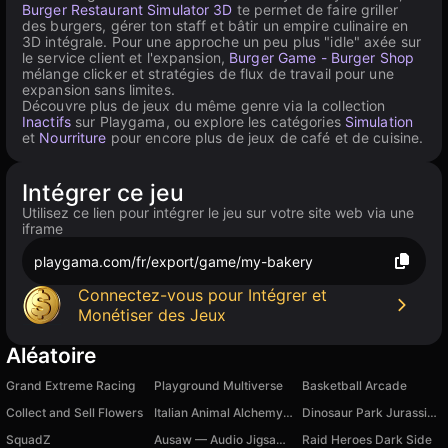
Burger Restaurant Simulator 3D
te permet de faire griller
des burgers, gérer ton staff et bâtir un empire culinaire en
3D intégrale. Pour une approche un peu plus "idle" axée sur
le service client et l'expansion,
Burger Game - Burger Shop
mélange clicker et stratégies de flux de travail pour une
expansion sans limites.
Découvre plus de jeux du même genre via la collection
Inactifs
sur Playgama, ou explore les catégories
Simulation
et
Nourriture
pour encore plus de jeux de café et de cuisine.
Intégrer ce jeu
Utilisez ce lien pour intégrer le jeu sur votre site web via une
iframe
playgama.com/fr/export/game/my-bakery
Connectez-vous pour Intégrer et
Monétiser des Jeux
Aléatoire
Grand Extreme Racing
Playground Multiverse
Basketball Arcade
Collect and Sell Flowers
Italian Animal Alchemy: Open All Brainrot
Dinosaur Park Jurassic Dino World
SquadZ
Ausaw — Audio Jigsaw Puzzle by Auzle
Raid Heroes Dark Side