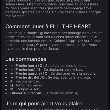
cœurs rouges qui flottent au-dessus de plateformes
immaculées. Attention toutefois, quelques éclaboussures
rouges apparaissent dès que votre personnage frôle
certaines sphères blanches. Un vrai délice visuel à chaque
mouvement.
Comment jouer à FILL THE HEART
Rien de plus simple : guidez votre personnage à travers les
casse-têtes en utilisant vos touches directionnelles pour
atteindre ces fameux cœurs. Coincé ? Appuyez sur R pour
relancer le niveau, Q pour revenir au menu, ou M si vous
avez besoin d'un peu de silence.
Les commandes
↑ (Flèche haut) / Z
: Se déplacer vers le haut.
↓ (Flèche bas) / S
: Se déplacer vers le bas.
← (Flèche gauche) / Q
: Se déplacer vers la gauche.
→ (Flèche droite) / D
: Se déplacer vers la droite.
R
: Recommencer.
Q
: Retour au menu.
M
: Couper le son.
Glisser sur l'écran
: Se déplacer (mobile).
Jeux qui pourraient vous plaire
Si vous avez adoré le rythme relaxant de FILL THE HEART,