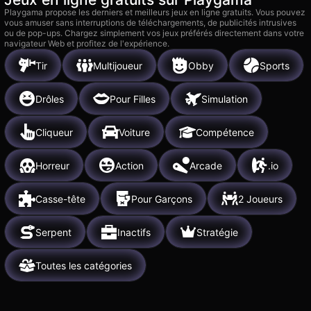
Playgama propose les derniers et meilleurs jeux en ligne gratuits. Vous pouvez
vous amuser sans interruptions de téléchargements, de publicités intrusives
ou de pop-ups. Chargez simplement vos jeux préférés directement dans votre
navigateur Web et profitez de l'expérience.
Tir
Multijoueur
Obby
Sports
Drôles
Pour Filles
Simulation
Cliqueur
Voiture
Compétence
Horreur
Action
Arcade
.io
Casse-tête
Pour Garçons
2 Joueurs
Serpent
Inactifs
Stratégie
Toutes les catégories