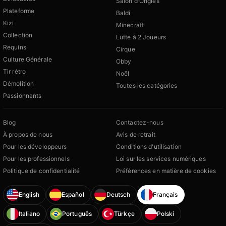
Salon d'Ongles
Plateforme
Baldi
Kizi
Minecraft
Collection
Lutte à 2 Joueurs
Requins
Cirque
Culture Générale
Obby
Tir rétro
Noël
Démolition
Toutes les catégories
Passionnants
Blog
Contactez-nous
À propos de nous
Avis de retrait
Pour les développeurs
Conditions d'utilisation
Pour les professionnels
Loi sur les services numériques
Politique de confidentialité
Préférences en matière de cookies
English
Español
Deutsch
Français
Italiano
Português
Türkçe
Polski