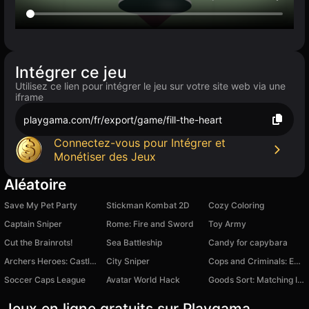
Intégrer ce jeu
Utilisez ce lien pour intégrer le jeu sur votre site web via une
iframe
playgama.com/fr/export/game/fill-the-heart
Connectez-vous pour Intégrer et
Monétiser des Jeux
Aléatoire
Save My Pet Party
Stickman Kombat 2D
Cozy Coloring
Captain Sniper
Rome: Fire and Sword
Toy Army
Cut the Brainrots!
Sea Battleship
Candy for capybara
Archers Heroes: Castle War
City Sniper
Cops and Criminals: Economic Tycoon
Soccer Caps League
Avatar World Hack
Goods Sort: Matching Items by Shelves
Jeux en ligne gratuits sur Playgama