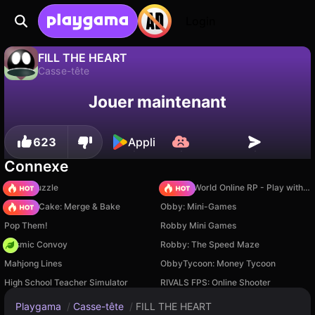
Login
FILL THE HEART
Casse-tête
Sauvegardez la
Non
Enregistrer
FILL THE HEART est un jeu de casse-tête gratuit par brokellusion. Joue-y en ligne sur Playgama.
Jouer maintenant
progression !
623
Appli
Connexe
Arrow Puzzle
Sprunki World Online RP - Play with Friends!
Piece of Cake: Merge & Bake
Obby: Mini-Games
Pop Them!
Robby Mini Games
Cosmic Convoy
Robby: The Speed Maze
Mahjong Lines
ObbyTycoon: Money Tycoon
High School Teacher Simulator
RIVALS FPS: Online Shooter
Playgama
/
Casse-tête
/
FILL THE HEART