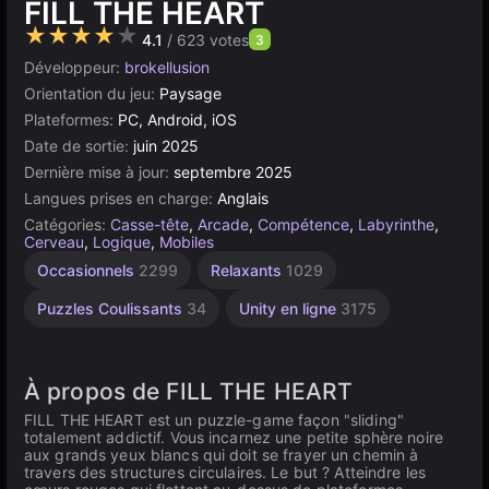
FILL THE HEART
★★★★★
4.1
/ 623 votes
3
Développeur:
brokellusion
Orientation du jeu:
Paysage
Plateformes:
PC, Android, iOS
Date de sortie:
juin 2025
Dernière mise à jour:
septembre 2025
Langues prises en charge:
Anglais
Catégories:
Casse-tête
,
Arcade
,
Compétence
,
Labyrinthe
,
Cerveau
,
Logique
,
Mobiles
Occasionnels
2299
Relaxants
1029
Puzzles Coulissants
34
Unity en ligne
3175
À propos de FILL THE HEART
FILL THE HEART est un puzzle-game façon "sliding"
totalement addictif. Vous incarnez une petite sphère noire
aux grands yeux blancs qui doit se frayer un chemin à
travers des structures circulaires. Le but ? Atteindre les