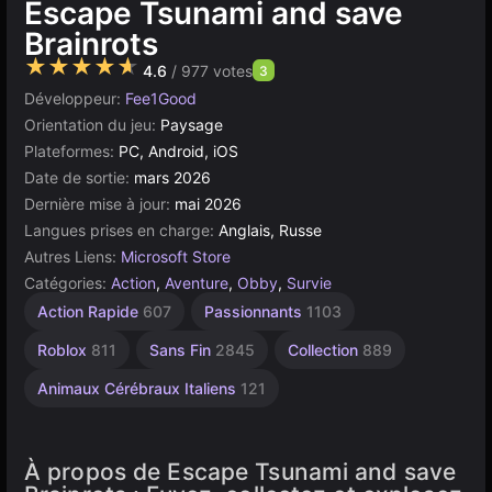
Escape Tsunami and save
Brainrots
★★★★★
4.6
/ 977 votes
3
Développeur:
Fee1Good
Orientation du jeu:
Paysage
Plateformes:
PC, Android, iOS
Date de sortie:
mars 2026
Dernière mise à jour:
mai 2026
Langues prises en charge:
Anglais, Russe
Autres Liens:
Microsoft Store
Catégories:
Action
,
Aventure
,
Obby
,
Survie
Action Rapide
607
Passionnants
1103
Roblox
811
Sans Fin
2845
Collection
889
Animaux Cérébraux Italiens
121
À propos de Escape Tsunami and save