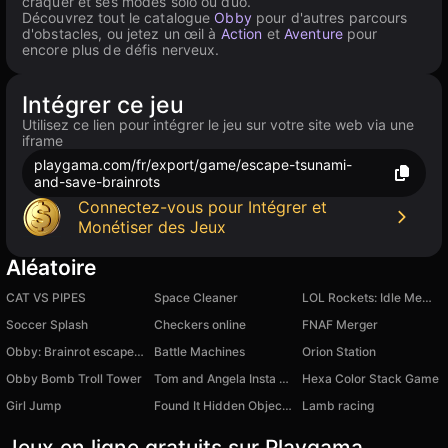
craquer et ses modes solo ou duo.
Découvrez tout le catalogue
Obby
pour d'autres parcours
d'obstacles, ou jetez un œil à
Action
et
Aventure
pour
encore plus de défis nerveux.
Intégrer ce jeu
Utilisez ce lien pour intégrer le jeu sur votre site web via une
iframe
playgama.com/fr/export/game/escape-tsunami-
and-save-brainrots
Connectez-vous pour Intégrer et
Monétiser des Jeux
Aléatoire
CAT VS PIPES
Space Cleaner
LOL Rockets: Idle Meme RPG Clicker
Soccer Splash
Checkers online
FNAF Merger
Obby: Brainrot escape from Lava
Battle Machines
Orion Station
Obby Bomb Troll Tower
Tom and Angela Insta Fashion
Hexa Color Stack Game
Girl Jump
Found It Hidden Object Game
Lamb racing
Jeux en ligne gratuits sur Playgama