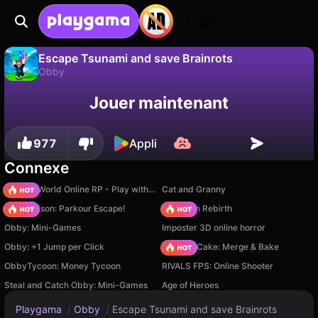
Login
Escape Tsunami and save Brainrots
Obby
Sauvegardez la
Non
Enregistrer
Jouer maintenant
Escape Tsunami and save Brainrots est un jeu de obby gratuit par Fee1Good. Joue-y en ligne sur Playgama.
progression !
977
Appli
Connexe
Sprunki World Online RP - Play with Friends!
Cat and Granny
Barry Prison: Parkour Escape!
Stickman Rebirth
Obby: Mini-Games
Imposter 3D online horror
Obby: +1 Jump per Click
Piece of Cake: Merge & Bake
ObbyTycoon: Money Tycoon
RIVALS FPS: Online Shooter
Steal and Catch Obby: Mini-Games
Age of Heroes
Playgama
/
Obby
/
Escape Tsunami and save Brainrots