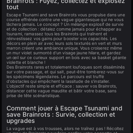
Brainrots : Fuyez, collectez et explosez
tout
Escape Tsunami and save Brainrots vous propulse dans une
course effrénée contre une vague gigantesque qui ne vous
lâchera jamais. Le concept ? Un mélange explosif de survie
et de collection : détalez comme jamais pour échapper au
tsunami, ramassez tous les Brainrots qui traînent et
réinvestissez vos gains pour booster vos capacités. Les
décors en plein air avec leurs sols texturés en vert et murs
marron créent une ambiance unique. Vous croiserez même
un mur violet surmonté d'un visage jaune hilare, et gardez
un œil sur ce curieux support en bois avec sa basket géante
violette et blanche !
Des Brainrots rares et totalement loufoques sont disséminés
sur votre passage, et qui sait, peut-être tomberez-vous sur
les spécimens légendaires. Le parcours est truffé
d'obstacles qui empêchent la lassitude de s'installer.
L'objectif reste simple et efficace : sauver vos Brainrots,
distancer cette vague maudite et bâtir votre base, sans
prise de tête scénaristique.
Comment jouer à Escape Tsunami and
save Brainrots : Survie, collection et
upgrades
La vague est à vos trousses, alors ne traînez pas ! Récoltez