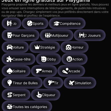
Playgama propose les derniers et meilleurs jeux en ligne gratuits. Vous pouvez
vous amuser sans interruptions de téléchargements, de publicités intrusives
ou de pop-ups. Chargez simplement vos jeux préférés directement dans votre
navigateur Web et profitez de l'expérience.
.io
Sports
Compétence
Pour Garçons
Multijoueur
2 Joueurs
Voiture
Stratégie
Horreur
Casse-tête
Obby
Action
Solitaire
Armes
Arcade
Tireur de Bulles
Tir
Simulation
Serpent
Cliqueur
Toutes les catégories