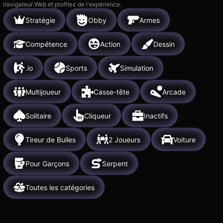
navigateur Web et profitez de l'expérience.
Stratégie
Obby
Armes
Compétence
Action
Dessin
.io
Sports
Simulation
Multijoueur
Casse-tête
Arcade
Solitaire
Cliqueur
Inactifs
Tireur de Bulles
2 Joueurs
Voiture
Pour Garçons
Serpent
Toutes les catégories