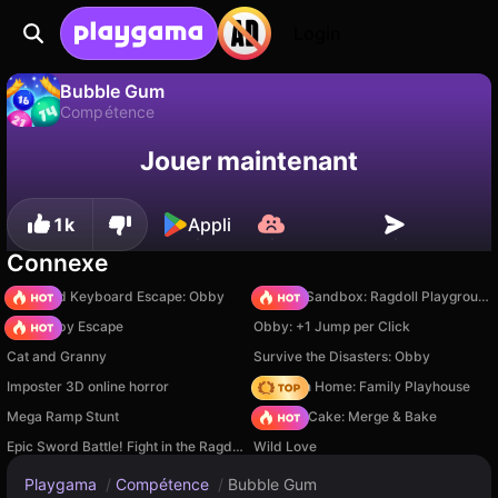
Login
Bubble Gum
Compétence
Sauvegardez la
Non
Enregistrer
Bubble Gum est un jeu de compétence gratuit par Mnogoigrovka. Joue-y en ligne sur Playgama.
Jouer maintenant
progression !
1k
Appli
Connexe
+1 Speed Keyboard Escape: Obby
Sprunki Sandbox: Ragdoll Playground Mode
Your Obby Escape
Obby: +1 Jump per Click
Cat and Granny
Survive the Disasters: Obby
Imposter 3D online horror
My Town Home: Family Playhouse
Mega Ramp Stunt
Piece of Cake: Merge & Bake
Epic Sword Battle! Fight in the Ragdoll Arena!
Wild Love
Playgama
/
Compétence
/
Bubble Gum