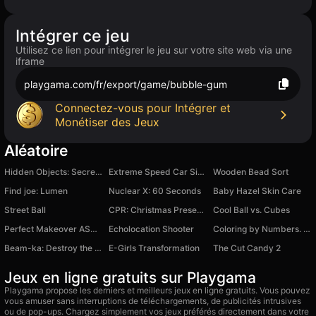
Intégrer ce jeu
Utilisez ce lien pour intégrer le jeu sur votre site web via une
iframe
playgama.com/fr/export/game/bubble-gum
Connectez-vous pour Intégrer et
Monétiser des Jeux
Aléatoire
Hidden Objects: Secrets of Istanbul
Extreme Speed Car Simulator
Wooden Bead Sort
Find joe: Lumen
Nuclear X: 60 Seconds
Baby Hazel Skin Care
Street Ball
CPR: Christmas Present Rush
Cool Ball vs. Cubes
Perfect Makeover ASMR Cleaning
Echolocation Shooter
Coloring by Numbers. Pixel House
Beam-ka: Destroy the car!
E-Girls Transformation
The Cut Candy 2
Jeux en ligne gratuits sur Playgama
Playgama propose les derniers et meilleurs jeux en ligne gratuits. Vous pouvez
vous amuser sans interruptions de téléchargements, de publicités intrusives
ou de pop-ups. Chargez simplement vos jeux préférés directement dans votre