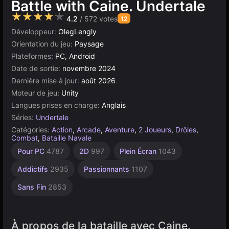
Battle with Caine. Undertale
★★★★★
4.2
/ 572 votes
12
Développeur:
OlegLengly
Orientation du jeu:
Paysage
Plateformes:
PC, Android
Date de sortie:
novembre 2024
Dernière mise à jour:
août 2026
Moteur de jeu:
Unity
Langues prises en charge:
Anglais
Séries:
Undertale
Catégories:
Action
,
Arcade
,
Aventure
,
2 Joueurs
,
Drôles
,
Combat
,
Bataille Navale
Agilité
Bureau
Indépendants
Russes
Pixels
Navigateur
Unity
Pour PC
4787
2D
997
Plein Écran
1043
2594
5173
437
1800
en
5027
1220
ligne
Addictifs
2935
Passionnants
1107
3177
Sans Fin
2853
À propos de la bataille avec Caine.