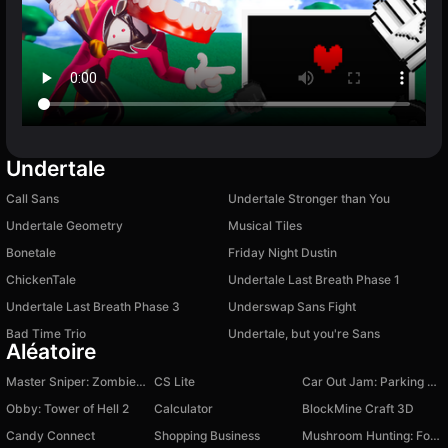
Undertale
Call Sans
Undertale Stronger than You
Undertale Geometry
Musical Tiles
Bonetale
Friday Night Dustin
ChickenTale
Undertale Last Breath Phase 1
Undertale Last Breath Phase 3
Underswap Sans Fight
Bad Time Trio
Undertale, but you're Sans
Aléatoire
Master Sniper: Zombie Attack
CS Lite
Car Out Jam: Parking & Passengers
Obby: Tower of Hell 2
Calculator
BlockMine Craft 3D
Candy Connect
Shopping Business
Mushroom Hunting: Forest Search