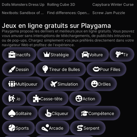
Dolls Monsters Dress Up
Rolling Cube 3D
Capybara Winter Curse
Nextbots: Sandbox of Memes
Find differences: Open the girl's photo
Screw Jam Puzzle
Jeux en ligne gratuits sur Playgama
Playgama propose les derniers et meilleurs jeux en ligne gratuits. Vous pouvez
vous amuser sans interruptions de téléchargements, de publicités intrusives
ou de pop-ups. Chargez simplement vos jeux préférés directement dans votre
navigateur Web et profitez de l'expérience.
Inactifs
Stratégie
Voiture
Tir
Dessin
Tireur de Bulles
Pour Filles
Multijoueur
Simulation
Drôles
.io
Casse-tête
Action
Solitaire
Cliqueur
Compétence
Sports
Arcade
Serpent