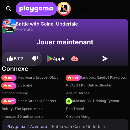
Login
Battle with Caine. Undertale
Aventure
Sauvegardez la
Non
Enregistrer
Battle with Caine. Undertale est un jeu de aventure gratuit par OlegLengly. Joue-y en ligne sur Playgama.
Jouer maintenant
progression !
572
Appli
Connexe
+1 Speed Keyboard Escape: Obby
Sprunki Sandbox: Ragdoll Playground Mode
Your Obby Escape
RIVALS FPS: Online Shooter
Cat and Granny
Age of Heroes
Hidden Object: Street Of Secrets
PrintMaster 3D: Printing Tycoon
Robby: The Speed Maze
Pop Them!
Imposter 3D online horror
Chicken Merge
Playgama
/
Aventure
/
Battle with Caine. Undertale